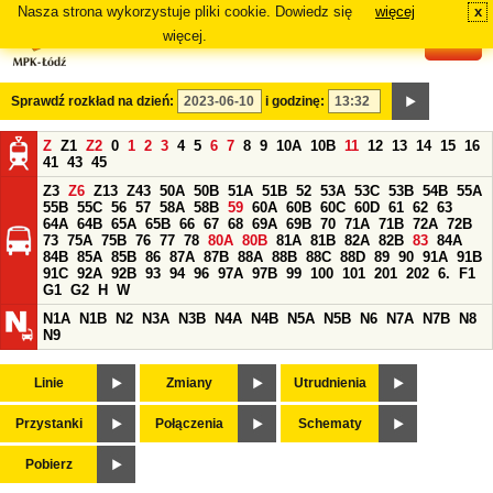
Nasza strona wykorzystuje pliki cookie. Dowiedz się
więcej
x
#
więcej.
Sprawdź rozkład na dzień:
i godzinę:
Z
Z1
Z2
0
1
2
3
4
5
6
7
8
9
10A
10B
11
12
13
14
15
16
41
43
45
Z3
Z6
Z13
Z43
50A
50B
51A
51B
52
53A
53C
53B
54B
55A
55B
55C
56
57
58A
58B
59
60A
60B
60C
60D
61
62
63
64A
64B
65A
65B
66
67
68
69A
69B
70
71A
71B
72A
72B
73
75A
75B
76
77
78
80A
80B
81A
81B
82A
82B
83
84A
84B
85A
85B
86
87A
87B
88A
88B
88C
88D
89
90
91A
91B
91C
92A
92B
93
94
96
97A
97B
99
100
101
201
202
6.
F1
G1
G2
H
W
N1A
N1B
N2
N3A
N3B
N4A
N4B
N5A
N5B
N6
N7A
N7B
N8
N9
Linie
Zmiany
Utrudnienia
Przystanki
Połączenia
Schematy
Pobierz