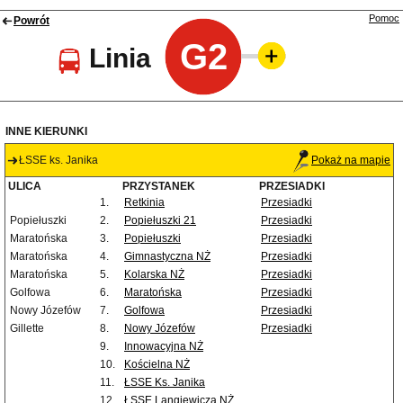
Pomoc
Powrót
G2
Linia
INNE KIERUNKI
ŁSSE ks. Janika
Pokaż na mapie
ULICA
PRZYSTANEK
PRZESIADKI
1.
Retkinia
Przesiadki
Popiełuszki
2.
Popiełuszki 21
Przesiadki
Maratońska
3.
Popiełuszki
Przesiadki
Maratońska
4.
Gimnastyczna NŻ
Przesiadki
Maratońska
5.
Kolarska NŻ
Przesiadki
Golfowa
6.
Maratońska
Przesiadki
Nowy Józefów
7.
Golfowa
Przesiadki
Gillette
8.
Nowy Józefów
Przesiadki
9.
Innowacyjna NŻ
10.
Kościelna NŻ
11.
ŁSSE Ks. Janika
12.
ŁSSE Langiewicza NŻ