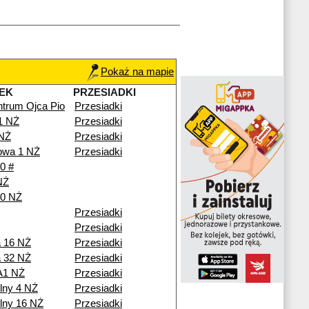
Pokaż na mapie
EK
PRZESIADKI
trum Ojca Pio
Przesiadki
1 NŻ
Przesiadki
 NŻ
Przesiadki
owa 1 NŻ
Przesiadki
0 #
NŻ
10 NŻ
Przesiadki
Przesiadki
 16 NŻ
Przesiadki
 32 NŻ
Przesiadki
A1 NŻ
Przesiadki
lny 4 NŻ
Przesiadki
lny 16 NŻ
Przesiadki