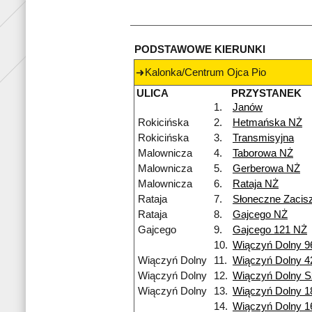
PODSTAWOWE KIERUNKI
Kalonka/Centrum Ojca Pio
ULICA
PRZYSTANEK
1.
Janów
Rokicińska
2.
Hetmańska NŻ
Rokicińska
3.
Transmisyjna
Malownicza
4.
Taborowa NŻ
Malownicza
5.
Gerberowa NŻ
Malownicza
6.
Rataja NŻ
Rataja
7.
Słoneczne Zacis
Rataja
8.
Gajcego NŻ
Gajcego
9.
Gajcego 121 NŻ
10.
Wiączyń Dolny 9
Wiączyń Dolny
11.
Wiączyń Dolny 4
Wiączyń Dolny
12.
Wiączyń Dolny S
Wiączyń Dolny
13.
Wiączyń Dolny 1
14.
Wiączyń Dolny 1