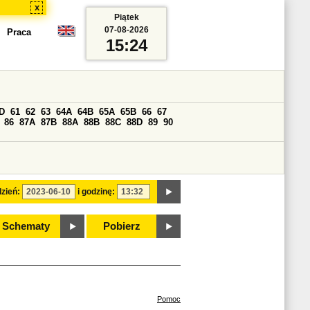
x
Piątek
07-08-2026
Praca
15:24
D
61
62
63
64A
64B
65A
65B
66
67
86
87A
87B
88A
88B
88C
88D
89
90
zień:
i godzinę:
Schematy
Pobierz
Pomoc