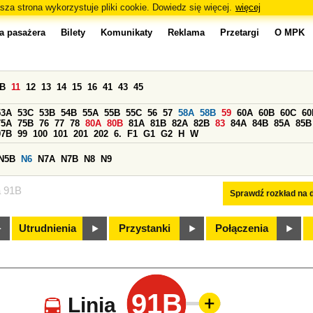
sza strona wykorzystuje pliki cookie. Dowiedz się więcej.
więcej
a pasażera
Bilety
Komunikaty
Reklama
Przetargi
O MPK
0B
11
12
13
14
15
16
41
43
45
53A
53C
53B
54B
55A
55B
55C
56
57
58A
58B
59
60A
60B
60C
60
75A
75B
76
77
78
80A
80B
81A
81B
82A
82B
83
84A
84B
85A
85B
97B
99
100
101
201
202
6.
F1
G1
G2
H
W
N5B
N6
N7A
N7B
N8
N9
a 91B
Sprawdź rozkład na d
Utrudnienia
Przystanki
Połączenia
91B
Linia