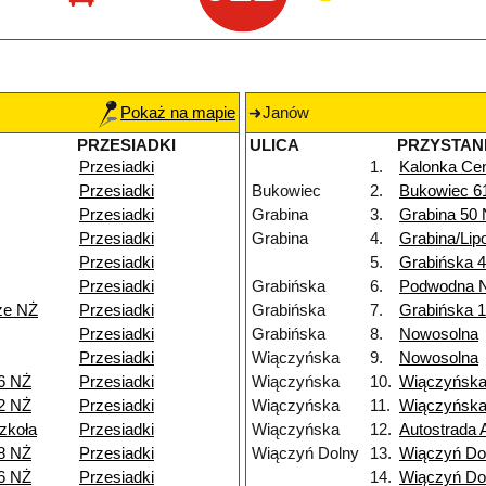
Pokaż na mapie
Janów
PRZESIADKI
ULICA
PRZYSTAN
Przesiadki
1.
Kalonka Cen
Przesiadki
Bukowiec
2.
Bukowiec 6
Przesiadki
Grabina
3.
Grabina 50
Przesiadki
Grabina
4.
Grabina/Lip
Przesiadki
5.
Grabińska 4
Przesiadki
Grabińska
6.
Podwodna 
ze NŻ
Przesiadki
Grabińska
7.
Grabińska 
Przesiadki
Grabińska
8.
Nowosolna
Przesiadki
Wiączyńska
9.
Nowosolna
6 NŻ
Przesiadki
Wiączyńska
10.
Wiączyńska
2 NŻ
Przesiadki
Wiączyńska
11.
Wiączyńska
zkoła
Przesiadki
Wiączyńska
12.
Autostrada 
8 NŻ
Przesiadki
Wiączyń Dolny
13.
Wiączyń Do
6 NŻ
Przesiadki
14.
Wiączyń Do