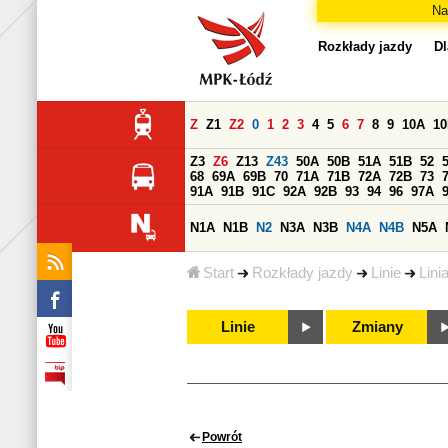
Na
Rozkłady jazdy
Dl
Z
Z1
Z2
0
1
2
3
4
5
6
7
8
9
10A
1
Z3
Z6
Z13
Z43
50A
50B
51A
51B
52
68
69A
69B
70
71A
71B
72A
72B
73
91A
91B
91C
92A
92B
93
94
96
97A
N1A
N1B
N2
N3A
N3B
N4A
N4B
N5A
Start
Rozkłady jazdy
Linie
Lini
Linie
Zmiany
Powrót