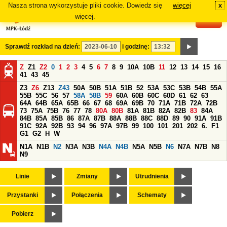
Nasza strona wykorzystuje pliki cookie. Dowiedz się
więcej
x
#
więcej.
Sprawdź rozkład na dzień:
i godzinę:
Z
Z1
Z2
0
1
2
3
4
5
6
7
8
9
10A
10B
11
12
13
14
15
16
41
43
45
Z3
Z6
Z13
Z43
50A
50B
51A
51B
52
53A
53C
53B
54B
55A
55B
55C
56
57
58A
58B
59
60A
60B
60C
60D
61
62
63
64A
64B
65A
65B
66
67
68
69A
69B
70
71A
71B
72A
72B
73
75A
75B
76
77
78
80A
80B
81A
81B
82A
82B
83
84A
84B
85A
85B
86
87A
87B
88A
88B
88C
88D
89
90
91A
91B
91C
92A
92B
93
94
96
97A
97B
99
100
101
201
202
6.
F1
G1
G2
H
W
N1A
N1B
N2
N3A
N3B
N4A
N4B
N5A
N5B
N6
N7A
N7B
N8
N9
Linie
Zmiany
Utrudnienia
Przystanki
Połączenia
Schematy
Pobierz