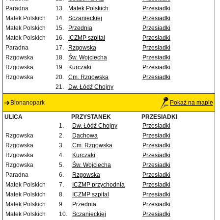
Paradna
13.
Matek Polskich
Przesiadki
Matek Polskich
14.
Sczanieckiej
Przesiadki
Matek Polskich
15.
Przednia
Przesiadki
Matek Polskich
16.
ICZMP szpital
Przesiadki
Paradna
17.
Rzgowska
Przesiadki
Rzgowska
18.
Św. Wojciecha
Przesiadki
Rzgowska
19.
Kurczaki
Przesiadki
Rzgowska
20.
Cm. Rzgowska
Przesiadki
21.
Dw. Łódź Chojny
Bionanopark
Pokaż na mapie
ULICA
PRZYSTANEK
PRZESIADKI
1.
Dw. Łódź Chojny
Przesiadki
Rzgowska
2.
Dachowa
Przesiadki
Rzgowska
3.
Cm. Rzgowska
Przesiadki
Rzgowska
4.
Kurczaki
Przesiadki
Rzgowska
5.
Św. Wojciecha
Przesiadki
Paradna
6.
Rzgowska
Przesiadki
Matek Polskich
7.
ICZMP przychodnia
Przesiadki
Matek Polskich
8.
ICZMP szpital
Przesiadki
Matek Polskich
9.
Przednia
Przesiadki
Matek Polskich
10.
Sczanieckiej
Przesiadki