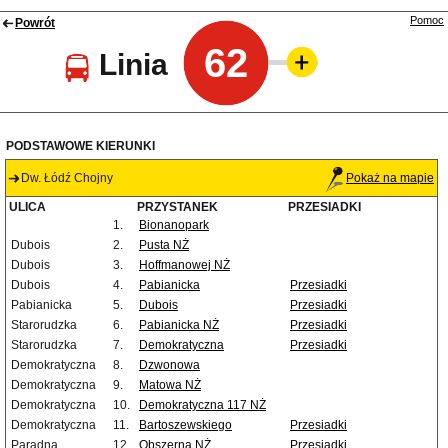
Pomoc
Powrót
62
Linia
PODSTAWOWE KIERUNKI
Dw. Łódź Chojny
Pokaż na mapie
ULICA
PRZYSTANEK
PRZESIADKI
1.
Bionanopark
Dubois
2.
Pusta NŻ
Dubois
3.
Hoffmanowej NŻ
Dubois
4.
Pabianicka
Przesiadki
Pabianicka
5.
Dubois
Przesiadki
Starorudzka
6.
Pabianicka NŻ
Przesiadki
Starorudzka
7.
Demokratyczna
Przesiadki
Demokratyczna
8.
Dzwonowa
Demokratyczna
9.
Matowa NŻ
Demokratyczna
10.
Demokratyczna 117 NŻ
Demokratyczna
11.
Bartoszewskiego
Przesiadki
Paradna
12.
Obszerna NŻ
Przesiadki