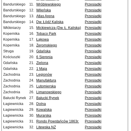
Bandurskiego
11.
Wróblewskiego
Przesiadki
Bandurskiego
12.
Wileńska
Przesiadki
Bandurskiego
13.
Atlas Arena
Przesiadki
Bandurskiego
14.
Dw. Łódź Kaliska
Przesiadki
Włókniarzy
15.
Mickiewicza (Dw. Ł. Kaliska)
Przesiadki
Kopernika
16.
Tobaco Park
Przesiadki
Kopernika
17.
Łąkowa
Przesiadki
Kopernika
18.
Żeromskiego
Przesiadki
Struga
19.
Gdańska
Przesiadki
Kościuszki
20.
6 Sierpnia
Przesiadki
Gdańska
21.
Zielona
Przesiadki
Gdańska
22.
1 Maja
Przesiadki
Zachodnia
23.
Legionów
Przesiadki
Zachodnia
24.
Manufaktura
Przesiadki
Zachodnia
25.
Lutomierska
Przesiadki
Zachodnia
26.
Limanowskiego
Przesiadki
Bałucki Rynek
27.
Bałucki Rynek
Przesiadki
Łagiewnicka
28.
Dolna
Przesiadki
Łagiewnicka
29.
Kowalska
Przesiadki
Łagiewnicka
30.
Murarska
Przesiadki
Łagiewnicka
31.
Rondo Powstańców 1863r.
Przesiadki
Łagiewnicka
32.
Litewska NŻ
Przesiadki