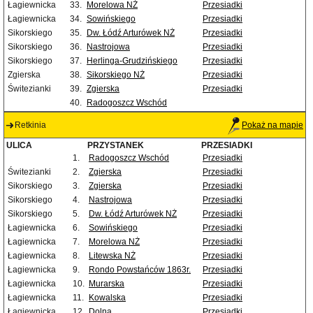
Łagiewnicka
33.
Morelowa NŻ
Przesiadki
Łagiewnicka
34.
Sowińskiego
Przesiadki
Sikorskiego
35.
Dw. Łódź Arturówek NŻ
Przesiadki
Sikorskiego
36.
Nastrojowa
Przesiadki
Sikorskiego
37.
Herlinga-Grudzińskiego
Przesiadki
Zgierska
38.
Sikorskiego NŻ
Przesiadki
Świtezianki
39.
Zgierska
Przesiadki
40.
Radogoszcz Wschód
Retkinia
Pokaż na mapie
ULICA
PRZYSTANEK
PRZESIADKI
1.
Radogoszcz Wschód
Przesiadki
Świtezianki
2.
Zgierska
Przesiadki
Sikorskiego
3.
Zgierska
Przesiadki
Sikorskiego
4.
Nastrojowa
Przesiadki
Sikorskiego
5.
Dw. Łódź Arturówek NŻ
Przesiadki
Łagiewnicka
6.
Sowińskiego
Przesiadki
Łagiewnicka
7.
Morelowa NŻ
Przesiadki
Łagiewnicka
8.
Litewska NŻ
Przesiadki
Łagiewnicka
9.
Rondo Powstańców 1863r.
Przesiadki
Łagiewnicka
10.
Murarska
Przesiadki
Łagiewnicka
11.
Kowalska
Przesiadki
Łagiewnicka
12.
Dolna
Przesiadki