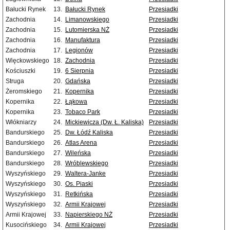
Bałucki Rynek
13.
Bałucki Rynek
Przesiadki
Zachodnia
14.
Limanowskiego
Przesiadki
Zachodnia
15.
Lutomierska NŻ
Przesiadki
Zachodnia
16.
Manufaktura
Przesiadki
Zachodnia
17.
Legionów
Przesiadki
Więckowskiego
18.
Zachodnia
Przesiadki
Kościuszki
19.
6 Sierpnia
Przesiadki
Struga
20.
Gdańska
Przesiadki
Żeromskiego
21.
Kopernika
Przesiadki
Kopernika
22.
Łąkowa
Przesiadki
Kopernika
23.
Tobaco Park
Przesiadki
Włókniarzy
24.
Mickiewicza (Dw. Ł. Kaliska)
Przesiadki
Bandurskiego
25.
Dw. Łódź Kaliska
Przesiadki
Bandurskiego
26.
Atlas Arena
Przesiadki
Bandurskiego
27.
Wileńska
Przesiadki
Bandurskiego
28.
Wróblewskiego
Przesiadki
Wyszyńskiego
29.
Waltera-Janke
Przesiadki
Wyszyńskiego
30.
Os. Piaski
Przesiadki
Wyszyńskiego
31.
Retkińska
Przesiadki
Wyszyńskiego
32.
Armii Krajowej
Przesiadki
Armii Krajowej
33.
Napierskiego NŻ
Przesiadki
Kusocińskiego
34.
Armii Krajowej
Przesiadki