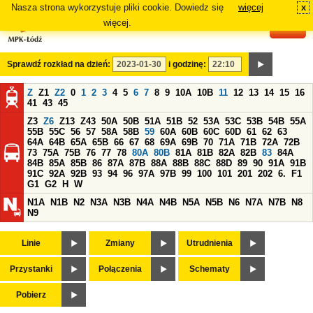
Nasza strona wykorzystuje pliki cookie. Dowiedz się
więcej
x
#
więcej.
Sprawdź rozkład na dzień:
i godzinę:
Z
Z1
Z2
0
1
2
3
4
5
6
7
8
9
10A
10B
11
12
13
14
15
16
41
43
45
Z3
Z6
Z13
Z43
50A
50B
51A
51B
52
53A
53C
53B
54B
55A
55B
55C
56
57
58A
58B
59
60A
60B
60C
60D
61
62
63
64A
64B
65A
65B
66
67
68
69A
69B
70
71A
71B
72A
72B
73
75A
75B
76
77
78
80A
80B
81A
81B
82A
82B
83
84A
84B
85A
85B
86
87A
87B
88A
88B
88C
88D
89
90
91A
91B
91C
92A
92B
93
94
96
97A
97B
99
100
101
201
202
6.
F1
G1
G2
H
W
N1A
N1B
N2
N3A
N3B
N4A
N4B
N5A
N5B
N6
N7A
N7B
N8
N9
Linie
Zmiany
Utrudnienia
Przystanki
Połączenia
Schematy
Pobierz