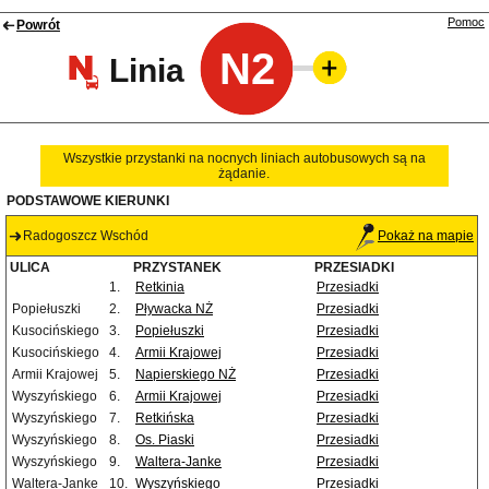
Pomoc
Powrót
N2
Linia
Wszystkie przystanki na nocnych liniach autobusowych są na
żądanie.
PODSTAWOWE KIERUNKI
Radogoszcz Wschód
Pokaż na mapie
ULICA
PRZYSTANEK
PRZESIADKI
1.
Retkinia
Przesiadki
Popiełuszki
2.
Pływacka NŻ
Przesiadki
Kusocińskiego
3.
Popiełuszki
Przesiadki
Kusocińskiego
4.
Armii Krajowej
Przesiadki
Armii Krajowej
5.
Napierskiego NŻ
Przesiadki
Wyszyńskiego
6.
Armii Krajowej
Przesiadki
Wyszyńskiego
7.
Retkińska
Przesiadki
Wyszyńskiego
8.
Os. Piaski
Przesiadki
Wyszyńskiego
9.
Waltera-Janke
Przesiadki
Waltera-Janke
10.
Wyszyńskiego
Przesiadki