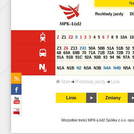
Na
Rozkłady jazdy
Dl
Z
Z1
Z2
0
1
2
3
4
5
6
7
8
9
10A
1
Z3
Z6
Z13
Z43
50A
50B
51A
51B
52
68
69A
69B
70
71A
71B
72A
72B
73
91A
91B
91C
92A
92B
93
94
96
97A
N1A
N1B
N2
N3A
N3B
N4A
N4B
N5A
Start
Rozkłady jazdy
Linie
Linie
Zmiany
Wszystkie treści MPK-Łódź Spółka z o.o. op