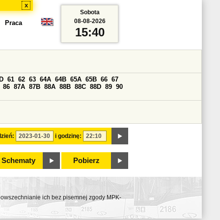
x
Sobota
08-08-2026
Praca
15:40
D
61
62
63
64A
64B
65A
65B
66
67
86
87A
87B
88A
88B
88C
88D
89
90
zień:
i godzinę:
Schematy
Pobierz
ozpowszechnianie ich bez pisemnej zgody MPK-