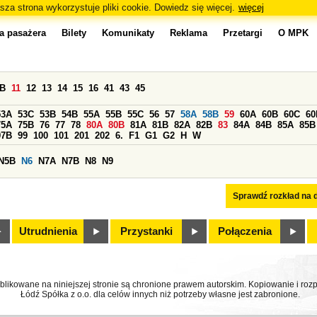
sza strona wykorzystuje pliki cookie. Dowiedz się więcej.
więcej
a pasażera
Bilety
Komunikaty
Reklama
Przetargi
O MPK
0B
11
12
13
14
15
16
41
43
45
53A
53C
53B
54B
55A
55B
55C
56
57
58A
58B
59
60A
60B
60C
60
75A
75B
76
77
78
80A
80B
81A
81B
82A
82B
83
84A
84B
85A
85B
97B
99
100
101
201
202
6.
F1
G1
G2
H
W
N5B
N6
N7A
N7B
N8
N9
Sprawdź rozkład na d
Utrudnienia
Przystanki
Połączenia
ublikowane na niniejszej stronie są chronione prawem autorskim. Kopiowanie i r
Łódź Spółka z o.o. dla celów innych niż potrzeby własne jest zabronione.