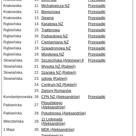
Krakowska
11.
Michałowicza NŻ
Przesiadki
Krakowska
12.
Biegunowa
Przesiadki
Krakowska
13.
Siewna
Przesiadki
Rąbieńska
14.
Kwiatowa NŻ
Przesiadki
Rąbieńska
15.
Traktorowa
Przesiadki
Rąbieńska
16.
Podjazdowa NŻ
Przesiadki
Rąbieńska
17.
Cieplarniana NŻ
Przesiadki
Rąbieńska
18.
Szwadronowa NŻ
Przesiadki
Rąbieńska
19.
Wojskowa NŻ
Przesiadki
Słowiańska
20.
Szczecińska (Antoniew) #
Przesiadki
Słowiańska
21.
Wysoka NŻ (Rąbień)
Słowiańska
22.
Szaraka NŻ (Rąbień)
Słowiańska
23.
szkoła (Rąbień)
24.
Centrum NŻ (Rąbień)
25.
Zielony Romanów
Konstantynowska
26.
CPN NŻ (Aleksandrów)
Przesiadki
Piłsudskiego
Pabianicka
27.
(Aleksandrów)
Pabianicka
28.
Południowa (Aleksandrów)
11 Listopada
Wierzbińska
29.
(Aleksandrów)
1 Maja
30.
MDK (Aleksandrów)
Sienkiewicza