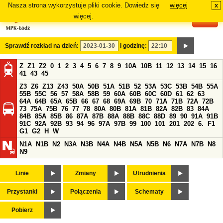
Nasza strona wykorzystuje pliki cookie. Dowiedz się
więcej
x
#
więcej.
Sprawdź rozkład na dzień:
i godzinę:
Z
Z1
Z2
0
1
2
3
4
5
6
7
8
9
10A
10B
11
12
13
14
15
16
41
43
45
Z3
Z6
Z13
Z43
50A
50B
51A
51B
52
53A
53C
53B
54B
55A
55B
55C
56
57
58A
58B
59
60A
60B
60C
60D
61
62
63
64A
64B
65A
65B
66
67
68
69A
69B
70
71A
71B
72A
72B
73
75A
75B
76
77
78
80A
80B
81A
81B
82A
82B
83
84A
84B
85A
85B
86
87A
87B
88A
88B
88C
88D
89
90
91A
91B
91C
92A
92B
93
94
96
97A
97B
99
100
101
201
202
6.
F1
G1
G2
H
W
N1A
N1B
N2
N3A
N3B
N4A
N4B
N5A
N5B
N6
N7A
N7B
N8
N9
Linie
Zmiany
Utrudnienia
Przystanki
Połączenia
Schematy
Pobierz