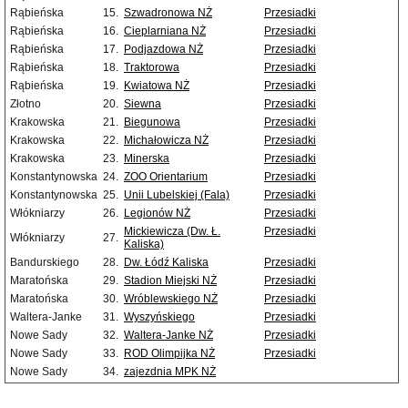
Rąbieńska
15.
Szwadronowa NŻ
Przesiadki
Rąbieńska
16.
Cieplarniana NŻ
Przesiadki
Rąbieńska
17.
Podjazdowa NŻ
Przesiadki
Rąbieńska
18.
Traktorowa
Przesiadki
Rąbieńska
19.
Kwiatowa NŻ
Przesiadki
Złotno
20.
Siewna
Przesiadki
Krakowska
21.
Biegunowa
Przesiadki
Krakowska
22.
Michałowicza NŻ
Przesiadki
Krakowska
23.
Minerska
Przesiadki
Konstantynowska
24.
ZOO Orientarium
Przesiadki
Konstantynowska
25.
Unii Lubelskiej (Fala)
Przesiadki
Włókniarzy
26.
Legionów NŻ
Przesiadki
Mickiewicza (Dw. Ł.
Przesiadki
Włókniarzy
27.
Kaliska)
Bandurskiego
28.
Dw. Łódź Kaliska
Przesiadki
Maratońska
29.
Stadion Miejski NŻ
Przesiadki
Maratońska
30.
Wróblewskiego NŻ
Przesiadki
Waltera-Janke
31.
Wyszyńskiego
Przesiadki
Nowe Sady
32.
Waltera-Janke NŻ
Przesiadki
Nowe Sady
33.
ROD Olimpijka NŻ
Przesiadki
Nowe Sady
34.
zajezdnia MPK NŻ