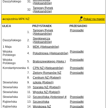
Daszyńskiego
31.
(Aleksandrów)
Targowy Rynek
32.
(Aleksandrów)
zajezdnia MPK NŻ
Pokaż na mapie
ULICA
PRZYSTANEK
PRZESIADKI
Targowy Rynek
Przesiadki
1.
(Aleksandrów)
Sienkiewicza
Daszyńskiego
2.
(Aleksandrów)
1 Maja
3.
MDK (Aleksandrów)
Wojska
Przesiadki
4.
Południowa (Aleksandrów)
Polskiego
Wojska
Przesiadki
5.
Bratoszewskiego (Aleks.)
Polskiego
Konstantynowska
6.
CPN NŻ (Aleksandrów)
Przesiadki
7.
Zielony Romanów NŻ
Przesiadki
8.
Centrum NŻ (Rąbień)
Słowiańska
9.
szkoła (Rąbień)
Słowiańska
10.
Szaraka NŻ (Rąbień)
Słowiańska
11.
Wysoka NŻ (Rąbień)
Słowiańska
12.
Szczecińska (Antoniew) #
Przesiadki
Rąbieńska
13.
Szczecińska
Przesiadki
Rąbieńska
14.
Wojskowa NŻ
Przesiadki