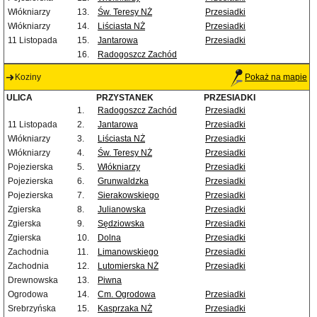
Włókniarzy
13.
Św. Teresy NŻ
Przesiadki
Włókniarzy
14.
Liściasta NŻ
Przesiadki
11 Listopada
15.
Jantarowa
Przesiadki
16.
Radogoszcz Zachód
Koziny
Pokaż na mapie
ULICA
PRZYSTANEK
PRZESIADKI
1.
Radogoszcz Zachód
Przesiadki
11 Listopada
2.
Jantarowa
Przesiadki
Włókniarzy
3.
Liściasta NŻ
Przesiadki
Włókniarzy
4.
Św. Teresy NŻ
Przesiadki
Pojezierska
5.
Włókniarzy
Przesiadki
Pojezierska
6.
Grunwaldzka
Przesiadki
Pojezierska
7.
Sierakowskiego
Przesiadki
Zgierska
8.
Julianowska
Przesiadki
Zgierska
9.
Sędziowska
Przesiadki
Zgierska
10.
Dolna
Przesiadki
Zachodnia
11.
Limanowskiego
Przesiadki
Zachodnia
12.
Lutomierska NŻ
Przesiadki
Drewnowska
13.
Piwna
Ogrodowa
14.
Cm. Ogrodowa
Przesiadki
Srebrzyńska
15.
Kasprzaka NŻ
Przesiadki