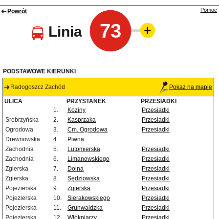
Pomoc
Powrót
73
Linia
PODSTAWOWE KIERUNKI
Radogoszcz Zachód
Pokaż na mapie
ULICA
PRZYSTANEK
PRZESIADKI
1.
Koziny
Przesiadki
Srebrzyńska
2.
Kasprzaka
Przesiadki
Ogrodowa
3.
Cm. Ogrodowa
Przesiadki
Drewnowska
4.
Piwna
Zachodnia
5.
Lutomierska
Przesiadki
Zachodnia
6.
Limanowskiego
Przesiadki
Zgierska
7.
Dolna
Przesiadki
Zgierska
8.
Sędziowska
Przesiadki
Pojezierska
9.
Zgierska
Przesiadki
Pojezierska
10.
Sierakowskiego
Przesiadki
Pojezierska
11.
Grunwaldzka
Przesiadki
Pojezierska
12.
Włókniarzy
Przesiadki