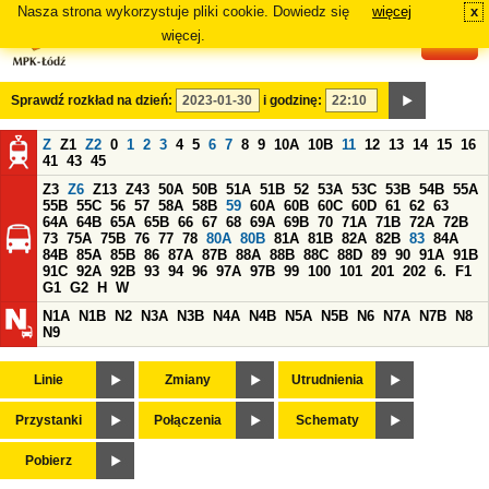
Nasza strona wykorzystuje pliki cookie. Dowiedz się
więcej
x
#
więcej.
Sprawdź rozkład na dzień:
i godzinę:
Z
Z1
Z2
0
1
2
3
4
5
6
7
8
9
10A
10B
11
12
13
14
15
16
41
43
45
Z3
Z6
Z13
Z43
50A
50B
51A
51B
52
53A
53C
53B
54B
55A
55B
55C
56
57
58A
58B
59
60A
60B
60C
60D
61
62
63
64A
64B
65A
65B
66
67
68
69A
69B
70
71A
71B
72A
72B
73
75A
75B
76
77
78
80A
80B
81A
81B
82A
82B
83
84A
84B
85A
85B
86
87A
87B
88A
88B
88C
88D
89
90
91A
91B
91C
92A
92B
93
94
96
97A
97B
99
100
101
201
202
6.
F1
G1
G2
H
W
N1A
N1B
N2
N3A
N3B
N4A
N4B
N5A
N5B
N6
N7A
N7B
N8
N9
Linie
Zmiany
Utrudnienia
Przystanki
Połączenia
Schematy
Pobierz