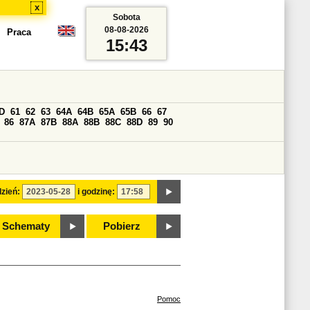
x
Sobota
08-08-2026
Praca
15:43
D
61
62
63
64A
64B
65A
65B
66
67
86
87A
87B
88A
88B
88C
88D
89
90
zień:
i godzinę:
Schematy
Pobierz
Pomoc