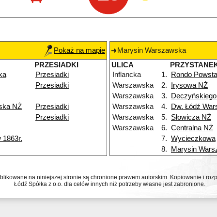
Pokaż na mapie
Marysin Warszawska
PRZESIADKI
ULICA
PRZYSTANE
ka
Przesiadki
Inflancka
1.
Rondo Powsta
Przesiadki
Warszawska
2.
Irysowa NŻ
Warszawska
3.
Deczyńskiego
ska NŻ
Przesiadki
Warszawska
4.
Dw. Łódź War
Przesiadki
Warszawska
5.
Słowicza NŻ
Warszawska
6.
Centralna NŻ
 1863r.
7.
Wycieczkowa
8.
Marysin Wars
ublikowane na niniejszej stronie są chronione prawem autorskim. Kopiowanie i r
Łódź Spółka z o.o. dla celów innych niż potrzeby własne jest zabronione.