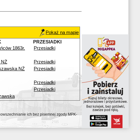
Pokaż na mapie
K
PRZESIADKI
ńców 1863r.
Przesiadki
 NŻ
Przesiadki
szawska NŻ
Przesiadki
Przesiadki
Przesiadki
zawska
ozpowszechnianie ich bez pisemnej zgody MPK-