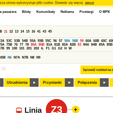
sza strona wykorzystuje pliki cookie. Dowiedz się więcej.
więcej
a pasażera
Bilety
Komunikaty
Reklama
Przetargi
O MPK
0B
11
12
13
14
15
16
41
43
45
53A
53C
53B
54B
55A
55B
55C
56
57
58A
58B
59
60A
60B
60C
60
75A
75B
76
77
78
80A
80B
81A
81B
82A
82B
83
84A
84B
85A
85B
97B
99
100
101
201
202
6.
F1
G1
G2
H
W
N5B
N6
N7A
N7B
N8
N9
a Z3
Sprawdź rozkład na d
Utrudnienia
Przystanki
Połączenia
Z3
Linia