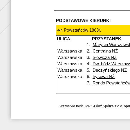
PODSTAWOWE KIERUNKI
r. Powstańców 1863r.
ULICA
PRZYSTANEK
1.
Marysin Warszaws
Warszawska
2.
Centralna NŻ
Warszawska
3.
Słowicza NŻ
Warszawska
4.
Dw. Łódź Warszaw
Warszawska
5.
Deczyńskiego NŻ
Warszawska
6.
Irysowa NŻ
7.
Rondo Powstańców
Wszystkie treści MPK-Łódź Spółka z o.o. op