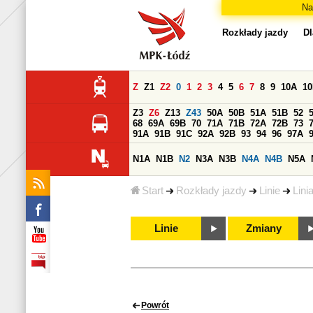
Na
Rozkłady jazdy
Dl
Z
Z1
Z2
0
1
2
3
4
5
6
7
8
9
10A
1
Z3
Z6
Z13
Z43
50A
50B
51A
51B
52
68
69A
69B
70
71A
71B
72A
72B
73
91A
91B
91C
92A
92B
93
94
96
97A
N1A
N1B
N2
N3A
N3B
N4A
N4B
N5A
Start
Rozkłady jazdy
Linie
Lini
Linie
Zmiany
Powrót