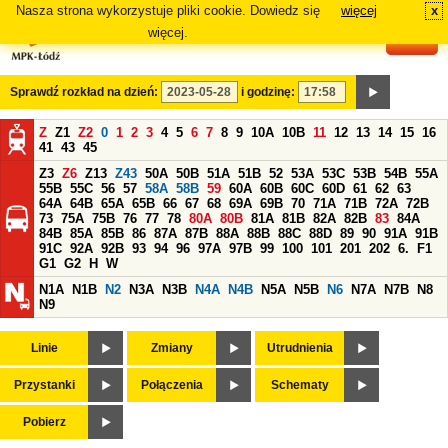
Nasza strona wykorzystuje pliki cookie. Dowiedz się
więcej
x
#
więcej.
Sprawdź rozkład na dzień:
i godzinę:
Z
Z1
Z2
0
1
2
3
4
5
6
7
8
9
10A
10B
11
12
13
14
15
16
41
43
45
Z3
Z6
Z13
Z43
50A
50B
51A
51B
52
53A
53C
53B
54B
55A
55B
55C
56
57
58A
58B
59
60A
60B
60C
60D
61
62
63
64A
64B
65A
65B
66
67
68
69A
69B
70
71A
71B
72A
72B
73
75A
75B
76
77
78
80A
80B
81A
81B
82A
82B
83
84A
84B
85A
85B
86
87A
87B
88A
88B
88C
88D
89
90
91A
91B
91C
92A
92B
93
94
96
97A
97B
99
100
101
201
202
6.
F1
G1
G2
H
W
N1A
N1B
N2
N3A
N3B
N4A
N4B
N5A
N5B
N6
N7A
N7B
N8
N9
Linie
Zmiany
Utrudnienia
Przystanki
Połączenia
Schematy
Pobierz