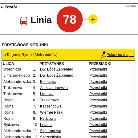
Pomoc
Powrót
78
Linia
PODSTAWOWE KIERUNKI
Targowy Rynek (Aleksandrów)
Pokaż na mapie
ULICA
PRZYSTANEK
PRZESIADKI
Woronicza
1.
Dw. Łódź Żabieniec
Przesiadki
Limanowskiego
2.
Dw. Łódź Żabieniec
Przesiadki
Aleksandrowska
3.
Bielicowa
Przesiadki
Traktorowa
4.
Aleksandrowska
Przesiadki
Traktorowa
5.
Łanowa
Przesiadki
Rojna
6.
Traktorowa
Przesiadki
Rojna
7.
Kaczeńcowa
Przesiadki
Rojna
8.
Wiernej Rzeki
Przesiadki
Rojna
9.
Rydzowa
Przesiadki
Rydzowa
10.
Lniana
Przesiadki
Aleksandrowska
11.
Szparagowa
Przesiadki
Aleksandrowska
12.
Szczecińska
Przesiadki