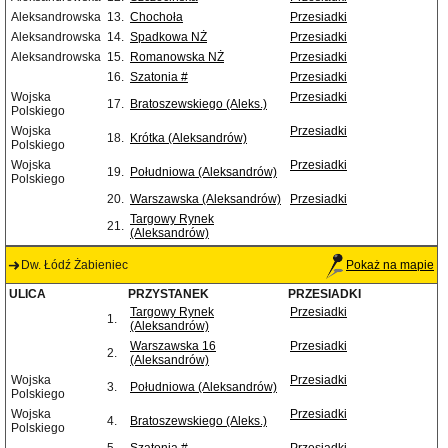
Aleksandrowska
13.
Chochoła
Przesiadki
Aleksandrowska
14.
Spadkowa NŻ
Przesiadki
Aleksandrowska
15.
Romanowska NŻ
Przesiadki
16.
Szatonia #
Przesiadki
Wojska
Przesiadki
17.
Bratoszewskiego (Aleks.)
Polskiego
Wojska
Przesiadki
18.
Krótka (Aleksandrów)
Polskiego
Wojska
Przesiadki
19.
Południowa (Aleksandrów)
Polskiego
20.
Warszawska (Aleksandrów)
Przesiadki
Targowy Rynek
21.
(Aleksandrów)
Dw. Łódź Żabieniec
Pokaż na mapie
ULICA
PRZYSTANEK
PRZESIADKI
Targowy Rynek
Przesiadki
1.
(Aleksandrów)
Warszawska 16
Przesiadki
2.
(Aleksandrów)
Wojska
Przesiadki
3.
Południowa (Aleksandrów)
Polskiego
Wojska
Przesiadki
4.
Bratoszewskiego (Aleks.)
Polskiego