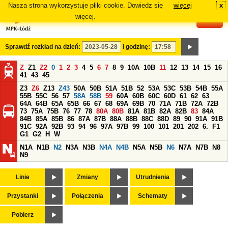
Nasza strona wykorzystuje pliki cookie. Dowiedz się
więcej
x
#
więcej.
Sprawdź rozkład na dzień:
i godzinę:
Z
Z1
Z2
0
1
2
3
4
5
6
7
8
9
10A
10B
11
12
13
14
15
16
41
43
45
Z3
Z6
Z13
Z43
50A
50B
51A
51B
52
53A
53C
53B
54B
55A
55B
55C
56
57
58A
58B
59
60A
60B
60C
60D
61
62
63
64A
64B
65A
65B
66
67
68
69A
69B
70
71A
71B
72A
72B
73
75A
75B
76
77
78
80A
80B
81A
81B
82A
82B
83
84A
84B
85A
85B
86
87A
87B
88A
88B
88C
88D
89
90
91A
91B
91C
92A
92B
93
94
96
97A
97B
99
100
101
201
202
6.
F1
G1
G2
H
W
N1A
N1B
N2
N3A
N3B
N4A
N4B
N5A
N5B
N6
N7A
N7B
N8
N9
Linie
Zmiany
Utrudnienia
Przystanki
Połączenia
Schematy
Pobierz