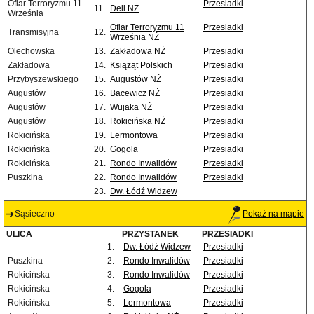
Ofiar Terroryzmu 11
Przesiadki
11.
Dell NŻ
Września
Ofiar Terroryzmu 11
Przesiadki
Transmisyjna
12.
Września NŻ
Olechowska
13.
Zakładowa NŻ
Przesiadki
Zakładowa
14.
Książąt Polskich
Przesiadki
Przybyszewskiego
15.
Augustów NŻ
Przesiadki
Augustów
16.
Bacewicz NŻ
Przesiadki
Augustów
17.
Wujaka NŻ
Przesiadki
Augustów
18.
Rokicińska NŻ
Przesiadki
Rokicińska
19.
Lermontowa
Przesiadki
Rokicińska
20.
Gogola
Przesiadki
Rokicińska
21.
Rondo Inwalidów
Przesiadki
Puszkina
22.
Rondo Inwalidów
Przesiadki
23.
Dw. Łódź Widzew
Sąsieczno
Pokaż na mapie
ULICA
PRZYSTANEK
PRZESIADKI
1.
Dw. Łódź Widzew
Przesiadki
Puszkina
2.
Rondo Inwalidów
Przesiadki
Rokicińska
3.
Rondo Inwalidów
Przesiadki
Rokicińska
4.
Gogola
Przesiadki
Rokicińska
5.
Lermontowa
Przesiadki