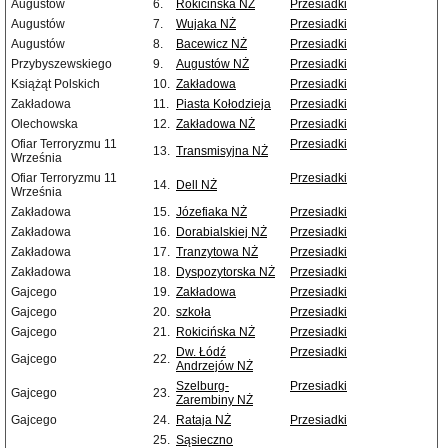
Augustów
6.
Rokicińska NŻ
Przesiadki
Augustów
7.
Wujaka NŻ
Przesiadki
Augustów
8.
Bacewicz NŻ
Przesiadki
Przybyszewskiego
9.
Augustów NŻ
Przesiadki
Książąt Polskich
10.
Zakładowa
Przesiadki
Zakładowa
11.
Piasta Kołodzieja
Przesiadki
Olechowska
12.
Zakładowa NŻ
Przesiadki
Ofiar Terroryzmu 11
Przesiadki
13.
Transmisyjna NŻ
Września
Ofiar Terroryzmu 11
Przesiadki
14.
Dell NŻ
Września
Zakładowa
15.
Józefiaka NŻ
Przesiadki
Zakładowa
16.
Dorabialskiej NŻ
Przesiadki
Zakładowa
17.
Tranzytowa NŻ
Przesiadki
Zakładowa
18.
Dyspozytorska NŻ
Przesiadki
Gajcego
19.
Zakładowa
Przesiadki
Gajcego
20.
szkoła
Przesiadki
Gajcego
21.
Rokicińska NŻ
Przesiadki
Dw. Łódź
Przesiadki
Gajcego
22.
Andrzejów NŻ
Szelburg-
Przesiadki
Gajcego
23.
Zarembiny NŻ
Gajcego
24.
Rataja NŻ
Przesiadki
25.
Sąsieczno