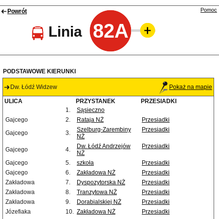
Pomoc
Powrót
82A
Linia
PODSTAWOWE KIERUNKI
Dw. Łódź Widzew
Pokaż na mapie
ULICA
PRZYSTANEK
PRZESIADKI
1.
Sąsieczno
Gajcego
2.
Rataja NŻ
Przesiadki
Szelburg-Zarembiny
Przesiadki
Gajcego
3.
NŻ
Dw. Łódź Andrzejów
Przesiadki
Gajcego
4.
NŻ
Gajcego
5.
szkoła
Przesiadki
Gajcego
6.
Zakładowa NŻ
Przesiadki
Zakładowa
7.
Dyspozytorska NŻ
Przesiadki
Zakładowa
8.
Tranzytowa NŻ
Przesiadki
Zakładowa
9.
Dorabialskiej NŻ
Przesiadki
Józefiaka
10.
Zakładowa NŻ
Przesiadki