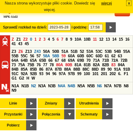
Nasza strona wykorzystuje pliki cookie. Dowiedz się
więcej
x
#
więcej.
Sprawdź rozkład na dzień:
i godzinę:
Z
Z1
Z2
0
1
2
3
4
5
6
7
8
9
10A
10B
11
12
13
14
15
16
41
43
45
Z3
Z6
Z13
Z43
50A
50B
51A
51B
52
53A
53C
53B
54B
55A
55B
55C
56
57
58A
58B
59
60A
60B
60C
60D
61
62
63
64A
64B
65A
65B
66
67
68
69A
69B
70
71A
71B
72A
72B
73
75A
75B
76
77
78
80A
80B
81A
81B
82A
82B
83
84A
84B
85A
85B
86
87A
87B
88A
88B
88C
88D
89
90
91A
91B
91C
92A
92B
93
94
96
97A
97B
99
100
101
201
202
6.
F1
G1
G2
H
W
N1A
N1B
N2
N3A
N3B
N4A
N4B
N5A
N5B
N6
N7A
N7B
N8
N9
Linie
Zmiany
Utrudnienia
Przystanki
Połączenia
Schematy
Pobierz