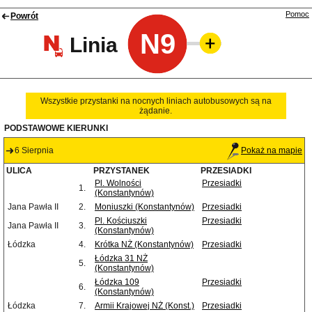
Pomoc
Powrót
N9
Linia
Wszystkie przystanki na nocnych liniach autobusowych są na
żądanie.
PODSTAWOWE KIERUNKI
6 Sierpnia
Pokaż na mapie
ULICA
PRZYSTANEK
PRZESIADKI
Pl. Wolności
Przesiadki
1.
(Konstantynów)
Jana Pawła II
2.
Moniuszki (Konstantynów)
Przesiadki
Pl. Kościuszki
Przesiadki
Jana Pawła II
3.
(Konstantynów)
Łódzka
4.
Krótka NŻ (Konstantynów)
Przesiadki
Łódzka 31 NŻ
5.
(Konstantynów)
Łódzka 109
Przesiadki
6.
(Konstantynów)
Łódzka
7.
Armii Krajowej NŻ (Konst.)
Przesiadki