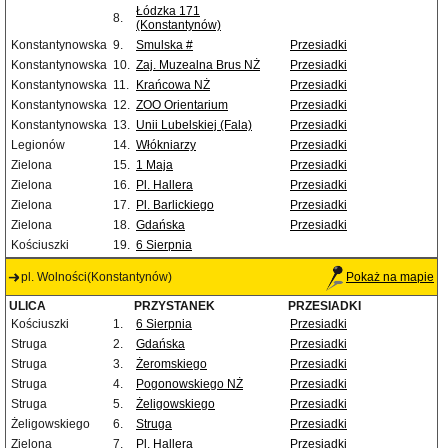
Łódzka 171
8.
(Konstantynów)
Konstantynowska
9.
Smulska #
Przesiadki
Konstantynowska
10.
Zaj. Muzealna Brus NŻ
Przesiadki
Konstantynowska
11.
Krańcowa NŻ
Przesiadki
Konstantynowska
12.
ZOO Orientarium
Przesiadki
Konstantynowska
13.
Unii Lubelskiej (Fala)
Przesiadki
Legionów
14.
Włókniarzy
Przesiadki
Zielona
15.
1 Maja
Przesiadki
Zielona
16.
Pl. Hallera
Przesiadki
Zielona
17.
Pl. Barlickiego
Przesiadki
Zielona
18.
Gdańska
Przesiadki
Kościuszki
19.
6 Sierpnia
pl. Wolności(Konstantynów)
Pokaż na mapie
ULICA
PRZYSTANEK
PRZESIADKI
Kościuszki
1.
6 Sierpnia
Przesiadki
Struga
2.
Gdańska
Przesiadki
Struga
3.
Żeromskiego
Przesiadki
Struga
4.
Pogonowskiego NŻ
Przesiadki
Struga
5.
Żeligowskiego
Przesiadki
Żeligowskiego
6.
Struga
Przesiadki
Zielona
7.
Pl. Hallera
Przesiadki