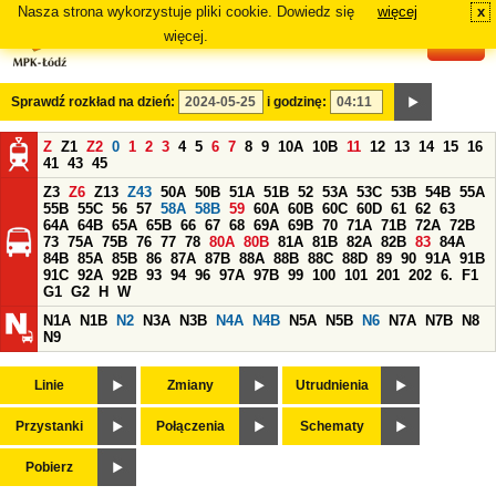
Nasza strona wykorzystuje pliki cookie. Dowiedz się
więcej
x
#
więcej.
Sprawdź rozkład na dzień:
i godzinę:
Z
Z1
Z2
0
1
2
3
4
5
6
7
8
9
10A
10B
11
12
13
14
15
16
41
43
45
Z3
Z6
Z13
Z43
50A
50B
51A
51B
52
53A
53C
53B
54B
55A
55B
55C
56
57
58A
58B
59
60A
60B
60C
60D
61
62
63
64A
64B
65A
65B
66
67
68
69A
69B
70
71A
71B
72A
72B
73
75A
75B
76
77
78
80A
80B
81A
81B
82A
82B
83
84A
84B
85A
85B
86
87A
87B
88A
88B
88C
88D
89
90
91A
91B
91C
92A
92B
93
94
96
97A
97B
99
100
101
201
202
6.
F1
G1
G2
H
W
N1A
N1B
N2
N3A
N3B
N4A
N4B
N5A
N5B
N6
N7A
N7B
N8
N9
Linie
Zmiany
Utrudnienia
Przystanki
Połączenia
Schematy
Pobierz