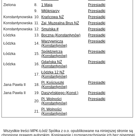
Zielona
8.
1 Maja
Przesiadki
9.
Włókniarzy
Przesiadki
Konstantynowska
10.
Krańcowa NŻ
Przesiadki
Konstantynowska
11.
Zaj. Muzealna Brus NŻ
Przesiadki
Konstantynowska
12.
Smulska #
Przesiadki
Łódzka
13.
Boczna (Konstantynów)
Przesiadki
Warzywnicza
Przesiadki
Łódzka
14.
(Konstantynów)
Spółdzielcza
Przesiadki
Łódzka
15.
(Konstantynów)
Gdańska NŻ
Przesiadki
Łódzka
16.
(Konstantynów)
Łódzka 12 NŻ
17.
(Konstantynów)
Pl. Kościuszki
Przesiadki
Jana Pawła II
18.
(Konstantynów)
Jana Pawła II
19.
Daszyńskiego (Konst.)
Przesiadki
Pl. Wolności
Przesiadki
20.
(Konstantynów)
Pl. Wolności
21.
(Konstantynów)
Wszystkie treści MPK-Łódź Spółka z o.o. opublikowane na niniejszej stronie są
chronione prawem autorskim. Kopiowanie i rozpowszechnianie ich bez pisemnej