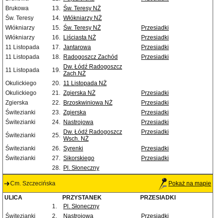
Brukowa
13.
Św. Teresy NŻ
Św. Teresy
14.
Włókniarzy NŻ
Włókniarzy
15.
Św. Teresy NŻ
Przesiadki
Włókniarzy
16.
Liściasta NŻ
Przesiadki
11 Listopada
17.
Jantarowa
Przesiadki
11 Listopada
18.
Radogoszcz Zachód
Przesiadki
Dw. Łódź Radogoszcz
11 Listopada
19.
Zach.NŻ
Okulickiego
20.
11 Listopada NŻ
Okulickiego
21.
Zgierska NŻ
Przesiadki
Zgierska
22.
Brzoskwiniowa NŻ
Przesiadki
Świtezianki
23.
Zgierska
Przesiadki
Świtezianki
24.
Nastrojowa
Przesiadki
Dw. Łódź Radogoszcz
Przesiadki
Świtezianki
25.
Wsch. NŻ
Świtezianki
26.
Syrenki
Przesiadki
Świtezianki
27.
Sikorskiego
Przesiadki
28.
Pl. Słoneczny
Cm. Szczecińska
Pokaż na mapie
ULICA
PRZYSTANEK
PRZESIADKI
1.
Pl. Słoneczny
Świtezianki
2.
Nastrojowa
Przesiadki