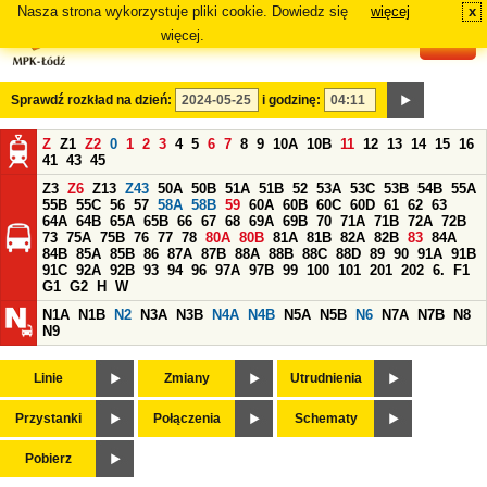
Nasza strona wykorzystuje pliki cookie. Dowiedz się
więcej
x
#
więcej.
Sprawdź rozkład na dzień:
i godzinę:
Z
Z1
Z2
0
1
2
3
4
5
6
7
8
9
10A
10B
11
12
13
14
15
16
41
43
45
Z3
Z6
Z13
Z43
50A
50B
51A
51B
52
53A
53C
53B
54B
55A
55B
55C
56
57
58A
58B
59
60A
60B
60C
60D
61
62
63
64A
64B
65A
65B
66
67
68
69A
69B
70
71A
71B
72A
72B
73
75A
75B
76
77
78
80A
80B
81A
81B
82A
82B
83
84A
84B
85A
85B
86
87A
87B
88A
88B
88C
88D
89
90
91A
91B
91C
92A
92B
93
94
96
97A
97B
99
100
101
201
202
6.
F1
G1
G2
H
W
N1A
N1B
N2
N3A
N3B
N4A
N4B
N5A
N5B
N6
N7A
N7B
N8
N9
Linie
Zmiany
Utrudnienia
Przystanki
Połączenia
Schematy
Pobierz