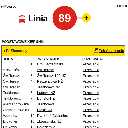
Pomoc
Powrót
89
Linia
PODSTAWOWE KIERUNKI
Pl. Słoneczny
Pokaż na mapie
ULICA
PRZYSTANEK
PRZESIADKI
1.
Cm. Szczecińska
Przesiadki
Szczecińska
2.
Św. Teresy
Przesiadki
Św. Teresy
3.
Św. Teresy 109 NŻ
Przesiadki
Św. Teresy
4.
Kaczeńcowa NŻ
Przesiadki
Św. Teresy
5.
Traktorowa NŻ
Przesiadki
Traktorowa
6.
Ludowa NŻ
Przesiadki
Traktorowa
7.
Duńska NŻ
Przesiadki
Aleksandrowska
8.
Traktorowa
Przesiadki
Aleksandrowska
9.
Bielicowa
Przesiadki
Woronicza
10.
Dw. Łódź Żabieniec
Przesiadki
Brukowa
11.
Zbąszyńska NŻ
Przesiadki
Brukowa
12.
Pojezierska
Przesiadki