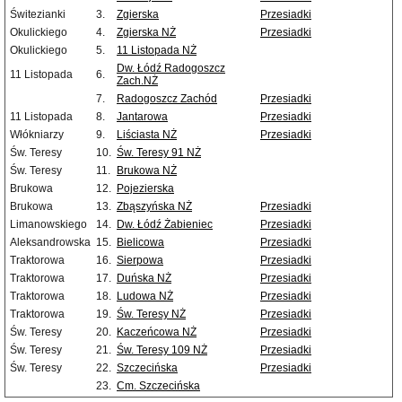
Świtezianki
3.
Zgierska
Przesiadki
Okulickiego
4.
Zgierska NŻ
Przesiadki
Okulickiego
5.
11 Listopada NŻ
Dw. Łódź Radogoszcz
11 Listopada
6.
Zach.NŻ
7.
Radogoszcz Zachód
Przesiadki
11 Listopada
8.
Jantarowa
Przesiadki
Włókniarzy
9.
Liściasta NŻ
Przesiadki
Św. Teresy
10.
Św. Teresy 91 NŻ
Św. Teresy
11.
Brukowa NŻ
Brukowa
12.
Pojezierska
Brukowa
13.
Zbąszyńska NŻ
Przesiadki
Limanowskiego
14.
Dw. Łódź Żabieniec
Przesiadki
Aleksandrowska
15.
Bielicowa
Przesiadki
Traktorowa
16.
Sierpowa
Przesiadki
Traktorowa
17.
Duńska NŻ
Przesiadki
Traktorowa
18.
Ludowa NŻ
Przesiadki
Traktorowa
19.
Św. Teresy NŻ
Przesiadki
Św. Teresy
20.
Kaczeńcowa NŻ
Przesiadki
Św. Teresy
21.
Św. Teresy 109 NŻ
Przesiadki
Św. Teresy
22.
Szczecińska
Przesiadki
23.
Cm. Szczecińska