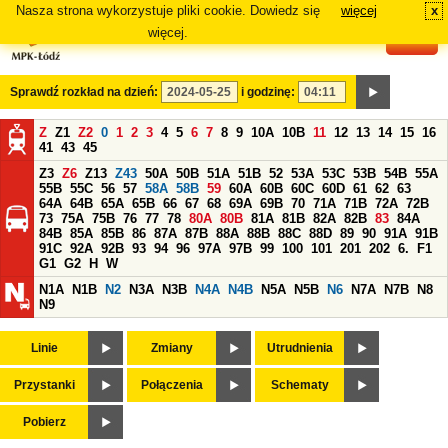
Nasza strona wykorzystuje pliki cookie. Dowiedz się
więcej
x
#
więcej.
Sprawdź rozkład na dzień:
i godzinę:
Z
Z1
Z2
0
1
2
3
4
5
6
7
8
9
10A
10B
11
12
13
14
15
16
41
43
45
Z3
Z6
Z13
Z43
50A
50B
51A
51B
52
53A
53C
53B
54B
55A
55B
55C
56
57
58A
58B
59
60A
60B
60C
60D
61
62
63
64A
64B
65A
65B
66
67
68
69A
69B
70
71A
71B
72A
72B
73
75A
75B
76
77
78
80A
80B
81A
81B
82A
82B
83
84A
84B
85A
85B
86
87A
87B
88A
88B
88C
88D
89
90
91A
91B
91C
92A
92B
93
94
96
97A
97B
99
100
101
201
202
6.
F1
G1
G2
H
W
N1A
N1B
N2
N3A
N3B
N4A
N4B
N5A
N5B
N6
N7A
N7B
N8
N9
Linie
Zmiany
Utrudnienia
Przystanki
Połączenia
Schematy
Pobierz