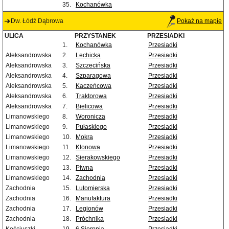
35.
Kochanówka
Dw. Łódź Dąbrowa
Pokaż na mapie
ULICA
PRZYSTANEK
PRZESIADKI
1.
Kochanówka
Przesiadki
Aleksandrowska
2.
Lechicka
Przesiadki
Aleksandrowska
3.
Szczecińska
Przesiadki
Aleksandrowska
4.
Szparagowa
Przesiadki
Aleksandrowska
5.
Kaczeńcowa
Przesiadki
Aleksandrowska
6.
Traktorowa
Przesiadki
Aleksandrowska
7.
Bielicowa
Przesiadki
Limanowskiego
8.
Woronicza
Przesiadki
Limanowskiego
9.
Pułaskiego
Przesiadki
Limanowskiego
10.
Mokra
Przesiadki
Limanowskiego
11.
Klonowa
Przesiadki
Limanowskiego
12.
Sierakowskiego
Przesiadki
Limanowskiego
13.
Piwna
Przesiadki
Limanowskiego
14.
Zachodnia
Przesiadki
Zachodnia
15.
Lutomierska
Przesiadki
Zachodnia
16.
Manufaktura
Przesiadki
Zachodnia
17.
Legionów
Przesiadki
Zachodnia
18.
Próchnika
Przesiadki