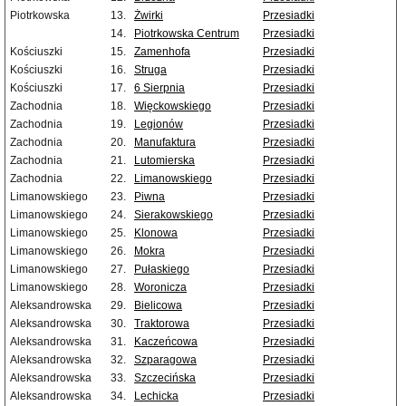
Piotrkowska
13.
Żwirki
Przesiadki
14.
Piotrkowska Centrum
Przesiadki
Kościuszki
15.
Zamenhofa
Przesiadki
Kościuszki
16.
Struga
Przesiadki
Kościuszki
17.
6 Sierpnia
Przesiadki
Zachodnia
18.
Więckowskiego
Przesiadki
Zachodnia
19.
Legionów
Przesiadki
Zachodnia
20.
Manufaktura
Przesiadki
Zachodnia
21.
Lutomierska
Przesiadki
Zachodnia
22.
Limanowskiego
Przesiadki
Limanowskiego
23.
Piwna
Przesiadki
Limanowskiego
24.
Sierakowskiego
Przesiadki
Limanowskiego
25.
Klonowa
Przesiadki
Limanowskiego
26.
Mokra
Przesiadki
Limanowskiego
27.
Pułaskiego
Przesiadki
Limanowskiego
28.
Woronicza
Przesiadki
Aleksandrowska
29.
Bielicowa
Przesiadki
Aleksandrowska
30.
Traktorowa
Przesiadki
Aleksandrowska
31.
Kaczeńcowa
Przesiadki
Aleksandrowska
32.
Szparagowa
Przesiadki
Aleksandrowska
33.
Szczecińska
Przesiadki
Aleksandrowska
34.
Lechicka
Przesiadki