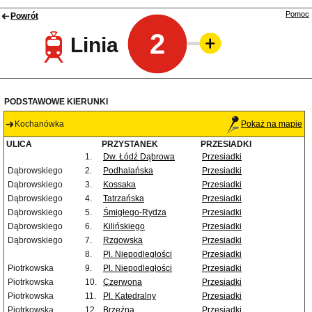
Pomoc
Powrót
2
Linia
PODSTAWOWE KIERUNKI
Kochanówka
Pokaż na mapie
ULICA
PRZYSTANEK
PRZESIADKI
1.
Dw. Łódź Dąbrowa
Przesiadki
Dąbrowskiego
2.
Podhalańska
Przesiadki
Dąbrowskiego
3.
Kossaka
Przesiadki
Dąbrowskiego
4.
Tatrzańska
Przesiadki
Dąbrowskiego
5.
Śmigłego-Rydza
Przesiadki
Dąbrowskiego
6.
Kilińskiego
Przesiadki
Dąbrowskiego
7.
Rzgowska
Przesiadki
8.
Pl. Niepodległości
Przesiadki
Piotrkowska
9.
Pl. Niepodległości
Przesiadki
Piotrkowska
10.
Czerwona
Przesiadki
Piotrkowska
11.
Pl. Katedralny
Przesiadki
Piotrkowska
12.
Brzeźna
Przesiadki