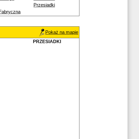
Przesiadki
Fabryczna
Pokaż na mapie
PRZESIADKI