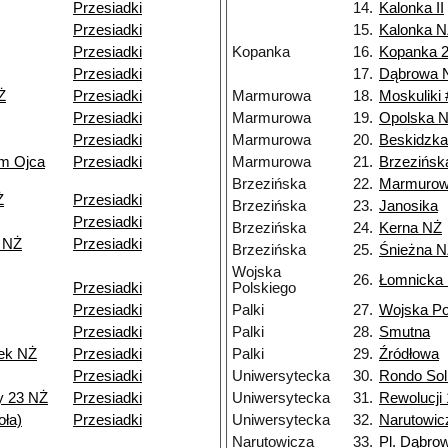
Przesiadki
14.
Kalonka II
Przesiadki
15.
Kalonka 
Przesiadki
Kopanka
16.
Kopanka 
Przesiadki
17.
Dąbrowa 
Ż
Przesiadki
Marmurowa
18.
Moskuliki 
Przesiadki
Marmurowa
19.
Opolska 
Przesiadki
Marmurowa
20.
Beskidzk
um Ojca
Przesiadki
Marmurowa
21.
Brzezińsk
Brzezińska
22.
Marmuro
Ż
Przesiadki
Brzezińska
23.
Janosika
Przesiadki
Brzezińska
24.
Kerna NŻ
 NŻ
Przesiadki
Brzezińska
25.
Śnieżna 
Wojska
26.
Łomnicka
Przesiadki
Polskiego
Przesiadki
Palki
27.
Wojska Po
Przesiadki
Palki
28.
Smutna
ek NŻ
Przesiadki
Palki
29.
Źródłowa
Przesiadki
Uniwersytecka
30.
Rondo Sol
y 23 NŻ
Przesiadki
Uniwersytecka
31.
Rewolucji 
ła)
Przesiadki
Uniwersytecka
32.
Narutowic
Narutowicza
33.
Pl. Dąbro