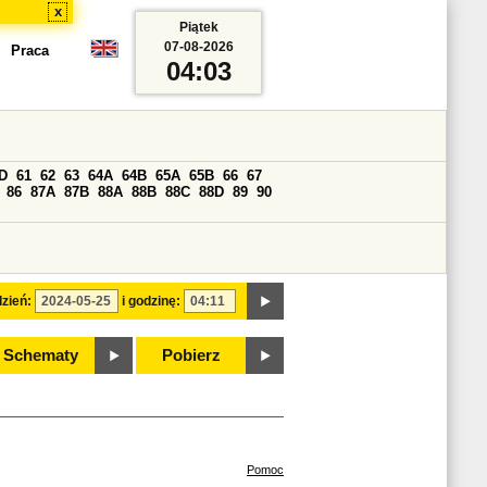
x
Piątek
07-08-2026
Praca
04:03
D
61
62
63
64A
64B
65A
65B
66
67
86
87A
87B
88A
88B
88C
88D
89
90
zień:
i godzinę:
Schematy
Pobierz
Pomoc