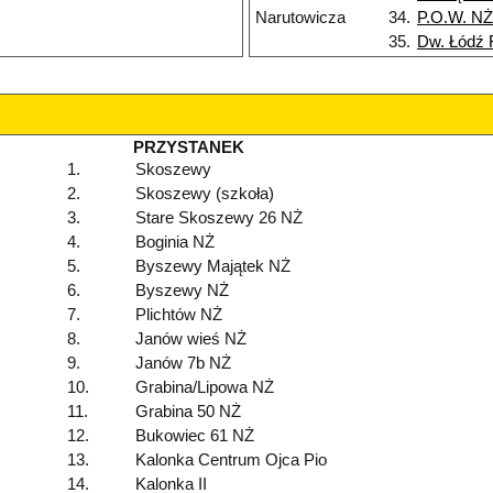
Narutowicza
34.
P.O.W. NŻ
35.
Dw. Łódź 
PRZYSTANEK
1.
Skoszewy
2.
Skoszewy (szkoła)
3.
Stare Skoszewy 26 NŻ
4.
Boginia NŻ
5.
Byszewy Majątek NŻ
6.
Byszewy NŻ
7.
Plichtów NŻ
8.
Janów wieś NŻ
9.
Janów 7b NŻ
10.
Grabina/Lipowa NŻ
11.
Grabina 50 NŻ
12.
Bukowiec 61 NŻ
13.
Kalonka Centrum Ojca Pio
14.
Kalonka II