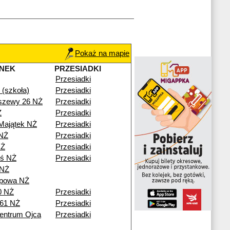
Pokaż na mapie
NEK
PRZESIADKI
Przesiadki
(szkoła)
Przesiadki
szewy 26 NŻ
Przesiadki
Ż
Przesiadki
Majątek NŻ
Przesiadki
NŻ
Przesiadki
NŻ
Przesiadki
eś NŻ
Przesiadki
 NŻ
ipowa NŻ
0 NŻ
Przesiadki
 61 NŻ
Przesiadki
entrum Ojca
Przesiadki