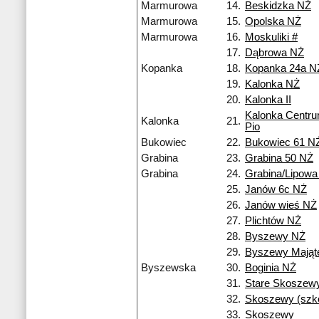
Marmurowa
14.
Beskidzka NŻ
Marmurowa
15.
Opolska NŻ
Marmurowa
16.
Moskuliki #
17.
Dąbrowa NŻ
Kopanka
18.
Kopanka 24a N
19.
Kalonka NŻ
20.
Kalonka II
Kalonka Centr
Kalonka
21.
Pio
Bukowiec
22.
Bukowiec 61 N
Grabina
23.
Grabina 50 NŻ
Grabina
24.
Grabina/Lipowa
25.
Janów 6c NŻ
26.
Janów wieś NŻ
27.
Plichtów NŻ
28.
Byszewy NŻ
29.
Byszewy Mająt
Byszewska
30.
Boginia NŻ
31.
Stare Skoszew
32.
Skoszewy (szko
33.
Skoszewy