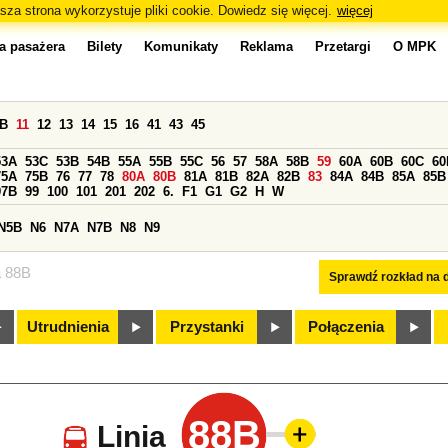
sza strona wykorzystuje pliki cookie. Dowiedz się więcej.
więcej
a pasażera
Bilety
Komunikaty
Reklama
Przetargi
O MPK
0B
11
12
13
14
15
16
41
43
45
53A
53C
53B
54B
55A
55B
55C
56
57
58A
58B
59
60A
60B
60C
60
75A
75B
76
77
78
80A
80B
81A
81B
82A
82B
83
84A
84B
85A
85B
97B
99
100
101
201
202
6.
F1
G1
G2
H
W
N5B
N6
N7A
N7B
N8
N9
a 88B
Sprawdź rozkład na d
Utrudnienia
Przystanki
Połączenia
88B
Linia