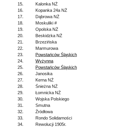
15.
Kalonka NŻ
16.
Kopanka 24a NŻ
17.
Dąbrowa NŻ
18.
Moskuliki #
19.
Opolska NŻ
20.
Beskidzka NŻ
21.
Brzezińska
22.
Marmurowa
23.
Powstańców Śląskich
24.
Wyżynna
25.
Powstańców Śląskich
26.
Janosika
27.
Kerna NŻ
28.
Śnieżna NŻ
29.
Łomnicka NŻ
30.
Wojska Polskiego
31.
Smutna
32.
Źródłowa
33.
Rondo Solidarności
34.
Rewolucji 1905r.