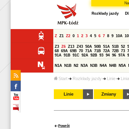
Na
Rozkłady jazdy
Dl
Z
Z1
Z2
0
1
2
3
4
5
6
7
8
9
10A
1
Z3
Z6
Z13
Z43
50A
50B
51A
51B
52
68
69A
69B
70
71A
71B
72A
72B
73
91A
91B
91C
92A
92B
93
94
96
97A
N1A
N1B
N2
N3A
N3B
N4A
N4B
N5A
Start
Rozkłady jazdy
Linie
Lini
Linie
Zmiany
Powrót