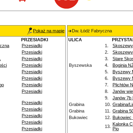
Pokaż na mapie
Dw. Łódź Fabryczna
PRZESIADKI
ULICA
PRZYSTA
yczna
Przesiadki
1.
Skoszewy
Przesiadki
2.
Skoszewy 
.
Przesiadki
3.
Stare Sko
ości
Przesiadki
Byszewska
4.
Boginia N
Przesiadki
5.
Byszewy 
Przesiadki
6.
Byszewy 
go
Przesiadki
7.
Plichtów 
Przesiadki
8.
Janów wi
9.
Janów 7b
Przesiadki
Grabina
10.
Grabina/L
Przesiadki
Grabina
11.
Grabina 5
Przesiadki
Bukowiec
12.
Bukowiec
Przesiadki
Kalonka C
13.
Przesiadki
Pio