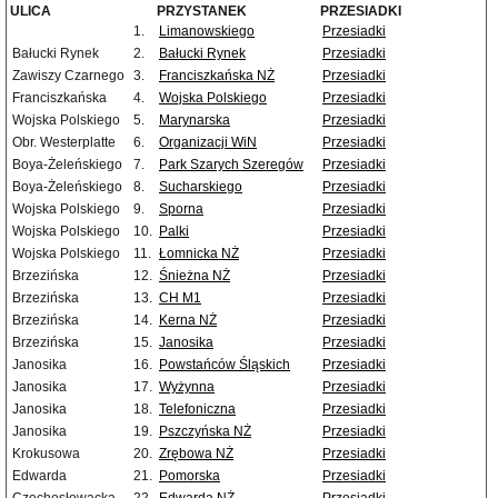
ULICA
PRZYSTANEK
PRZESIADKI
1.
Limanowskiego
Przesiadki
Bałucki Rynek
2.
Bałucki Rynek
Przesiadki
Zawiszy Czarnego
3.
Franciszkańska NŻ
Przesiadki
Franciszkańska
4.
Wojska Polskiego
Przesiadki
Wojska Polskiego
5.
Marynarska
Przesiadki
Obr. Westerplatte
6.
Organizacji WiN
Przesiadki
Boya-Żeleńskiego
7.
Park Szarych Szeregów
Przesiadki
Boya-Żeleńskiego
8.
Sucharskiego
Przesiadki
Wojska Polskiego
9.
Sporna
Przesiadki
Wojska Polskiego
10.
Palki
Przesiadki
Wojska Polskiego
11.
Łomnicka NŻ
Przesiadki
Brzezińska
12.
Śnieżna NŻ
Przesiadki
Brzezińska
13.
CH M1
Przesiadki
Brzezińska
14.
Kerna NŻ
Przesiadki
Brzezińska
15.
Janosika
Przesiadki
Janosika
16.
Powstańców Śląskich
Przesiadki
Janosika
17.
Wyżynna
Przesiadki
Janosika
18.
Telefoniczna
Przesiadki
Janosika
19.
Pszczyńska NŻ
Przesiadki
Krokusowa
20.
Zrębowa NŻ
Przesiadki
Edwarda
21.
Pomorska
Przesiadki