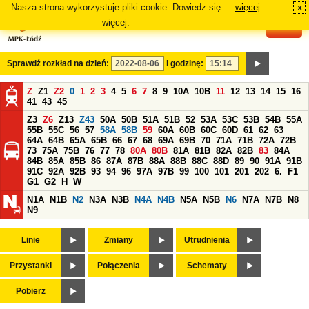
Nasza strona wykorzystuje pliki cookie. Dowiedz się
więcej
x
#
więcej.
Sprawdź rozkład na dzień:
i godzinę:
Z
Z1
Z2
0
1
2
3
4
5
6
7
8
9
10A
10B
11
12
13
14
15
16
41
43
45
Z3
Z6
Z13
Z43
50A
50B
51A
51B
52
53A
53C
53B
54B
55A
55B
55C
56
57
58A
58B
59
60A
60B
60C
60D
61
62
63
64A
64B
65A
65B
66
67
68
69A
69B
70
71A
71B
72A
72B
73
75A
75B
76
77
78
80A
80B
81A
81B
82A
82B
83
84A
84B
85A
85B
86
87A
87B
88A
88B
88C
88D
89
90
91A
91B
91C
92A
92B
93
94
96
97A
97B
99
100
101
201
202
6.
F1
G1
G2
H
W
N1A
N1B
N2
N3A
N3B
N4A
N4B
N5A
N5B
N6
N7A
N7B
N8
N9
Linie
Zmiany
Utrudnienia
Przystanki
Połączenia
Schematy
Pobierz