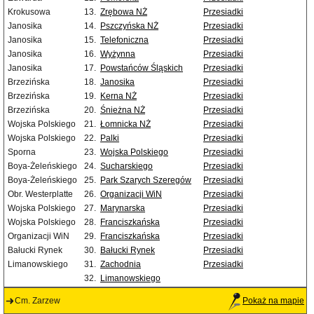
Krokusowa
13.
Zrębowa NŻ
Przesiadki
Janosika
14.
Pszczyńska NŻ
Przesiadki
Janosika
15.
Telefoniczna
Przesiadki
Janosika
16.
Wyżynna
Przesiadki
Janosika
17.
Powstańców Śląskich
Przesiadki
Brzezińska
18.
Janosika
Przesiadki
Brzezińska
19.
Kerna NŻ
Przesiadki
Brzezińska
20.
Śnieżna NŻ
Przesiadki
Wojska Polskiego
21.
Łomnicka NŻ
Przesiadki
Wojska Polskiego
22.
Palki
Przesiadki
Sporna
23.
Wojska Polskiego
Przesiadki
Boya-Żeleńskiego
24.
Sucharskiego
Przesiadki
Boya-Żeleńskiego
25.
Park Szarych Szeregów
Przesiadki
Obr. Westerplatte
26.
Organizacji WiN
Przesiadki
Wojska Polskiego
27.
Marynarska
Przesiadki
Wojska Polskiego
28.
Franciszkańska
Przesiadki
Organizacji WiN
29.
Franciszkańska
Przesiadki
Bałucki Rynek
30.
Bałucki Rynek
Przesiadki
Limanowskiego
31.
Zachodnia
Przesiadki
32.
Limanowskiego
Cm. Zarzew
Pokaż na mapie