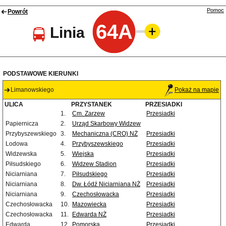
Pomoc
Powrót
64A
Linia
PODSTAWOWE KIERUNKI
Limanowskiego
Pokaż na mapie
ULICA
PRZYSTANEK
PRZESIADKI
1.
Cm. Zarzew
Przesiadki
Papiernicza
2.
Urząd Skarbowy Widzew
Przybyszewskiego
3.
Mechaniczna (CRO) NŻ
Przesiadki
Lodowa
4.
Przybyszewskiego
Przesiadki
Widzewska
5.
Wiejska
Przesiadki
Piłsudskiego
6.
Widzew Stadion
Przesiadki
Niciarniana
7.
Piłsudskiego
Przesiadki
Niciarniana
8.
Dw. Łódź Niciarniana NŻ
Przesiadki
Niciarniana
9.
Czechosłowacka
Przesiadki
Czechosłowacka
10.
Mazowiecka
Przesiadki
Czechosłowacka
11.
Edwarda NŻ
Przesiadki
Edwarda
12.
Pomorska
Przesiadki