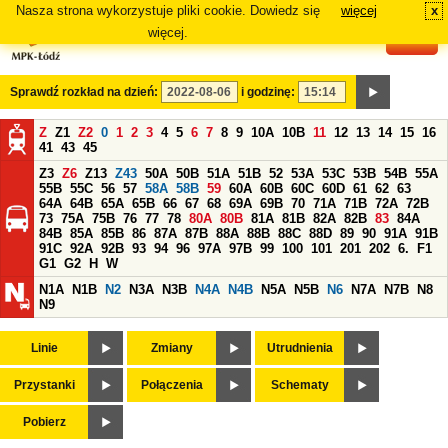
Nasza strona wykorzystuje pliki cookie. Dowiedz się
więcej
x
#
więcej.
Sprawdź rozkład na dzień:
i godzinę:
Z
Z1
Z2
0
1
2
3
4
5
6
7
8
9
10A
10B
11
12
13
14
15
16
41
43
45
Z3
Z6
Z13
Z43
50A
50B
51A
51B
52
53A
53C
53B
54B
55A
55B
55C
56
57
58A
58B
59
60A
60B
60C
60D
61
62
63
64A
64B
65A
65B
66
67
68
69A
69B
70
71A
71B
72A
72B
73
75A
75B
76
77
78
80A
80B
81A
81B
82A
82B
83
84A
84B
85A
85B
86
87A
87B
88A
88B
88C
88D
89
90
91A
91B
91C
92A
92B
93
94
96
97A
97B
99
100
101
201
202
6.
F1
G1
G2
H
W
N1A
N1B
N2
N3A
N3B
N4A
N4B
N5A
N5B
N6
N7A
N7B
N8
N9
Linie
Zmiany
Utrudnienia
Przystanki
Połączenia
Schematy
Pobierz