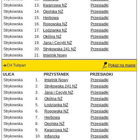
Strykowska
13.
Kwarcowa NŻ
Przesiadki
Strykowska
14.
Opolska NŻ
Przesiadki
Strykowska
15.
Herbowa
Przesiadki
Strykowska
16.
Rogowska NŻ
Przesiadki
Strykowska
17.
Łodzianka NŻ
Przesiadki
Strykowska
18.
Okólna NŻ
Przesiadki
Strykowska
19.
Jana i Cecylii NŻ
Przesiadki
Strykowska
20.
Strykowska 241 NŻ
Przesiadki
Strykowska
21.
Imielnik Nowy
CH Tulipan
Pokaż na mapie
ULICA
PRZYSTANEK
PRZESIADKI
Strykowska
1.
Imielnik Nowy
Przesiadki
Strykowska
2.
Strykowska 241 NŻ
Przesiadki
Strykowska
3.
Jana i Cecylii NŻ
Przesiadki
Strykowska
4.
Okólna NŻ
Przesiadki
Strykowska
5.
Łodzianka NŻ
Przesiadki
Strykowska
6.
Rogowska NŻ
Przesiadki
Strykowska
7.
Herbowa
Przesiadki
Strykowska
8.
Opolska NŻ
Przesiadki
Strykowska
9.
Kwarcowa NŻ
Przesiadki
Strykowska
10.
Inflancka
Przesiadki