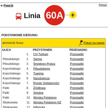
Pomoc
Powrót
60A
Linia
PODSTAWOWE KIERUNKI
Imielnik Nowy
Pokaż na mapie
ULICA
PRZYSTANEK
PRZESIADKI
1.
CH Tulipan
Przesiadki
Piłsudskiego
2.
Sarnia
Przesiadki
Piłsudskiego
3.
Śmigłego-Rydza
Przesiadki
Kopcińskiego
4.
Piłsudskiego
Przesiadki
Kopcińskiego
5.
Tuwima
Przesiadki
Kopcińskiego
6.
Narutowicza
Przesiadki
Kopcińskiego
7.
Rondo Solidarności
Przesiadki
Palki
8.
Źródłowa
Przesiadki
Palki
9.
Smutna
Przesiadki
Palki
10.
Wojska Polskiego
Przesiadki
Strykowska
11.
Wojska Polskiego NŻ
Przesiadki
Strykowska
12.
Inflancka
Przesiadki