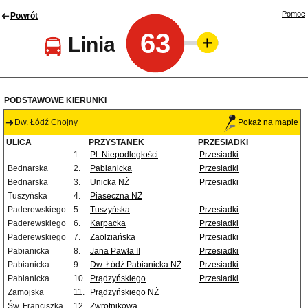
Pomoc
Powrót
63
Linia
PODSTAWOWE KIERUNKI
Dw. Łódź Chojny
Pokaż na mapie
ULICA
PRZYSTANEK
PRZESIADKI
1.
Pl. Niepodległości
Przesiadki
Bednarska
2.
Pabianicka
Przesiadki
Bednarska
3.
Unicka NŻ
Przesiadki
Tuszyńska
4.
Piaseczna NŻ
Paderewskiego
5.
Tuszyńska
Przesiadki
Paderewskiego
6.
Karpacka
Przesiadki
Paderewskiego
7.
Zaolziańska
Przesiadki
Pabianicka
8.
Jana Pawła II
Przesiadki
Pabianicka
9.
Dw. Łódź Pabianicka NŻ
Przesiadki
Pabianicka
10.
Prądzyńskiego
Przesiadki
Zamojska
11.
Prądzyńskiego NŻ
Św. Franciszka
12.
Zwrotnikowa