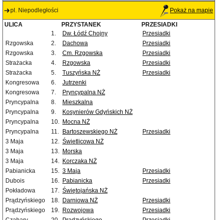
pl. Niepodległości
Pokaż na mapie
ULICA
PRZYSTANEK
PRZESIADKI
1.
Dw. Łódź Chojny
Przesiadki
Rzgowska
2.
Dachowa
Przesiadki
Rzgowska
3.
Cm. Rzgowska
Przesiadki
Strażacka
4.
Rzgowska
Przesiadki
Strażacka
5.
Tuszyńska NŻ
Przesiadki
Kongresowa
6.
Jutrzenki
Kongresowa
7.
Pryncypalna NŻ
Pryncypalna
8.
Mieszkalna
Pryncypalna
9.
Kosynierów Gdyńskich NŻ
Pryncypalna
10.
Mocna NŻ
Pryncypalna
11.
Bartoszewskiego NŻ
Przesiadki
3 Maja
12.
Świetlicowa NŻ
3 Maja
13.
Morska
3 Maja
14.
Korczaka NŻ
Pabianicka
15.
3 Maja
Przesiadki
Dubois
16.
Pabianicka
Przesiadki
Pokładowa
17.
Świętojańska NŻ
Prądzyńskiego
18.
Darniowa NŻ
Przesiadki
Prądzyńskiego
19.
Rozwojowa
Przesiadki