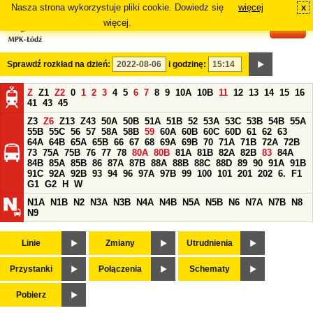
Nasza strona wykorzystuje pliki cookie. Dowiedz się
więcej
x
#
więcej.
Sprawdź rozkład na dzień:
i godzinę:
Z
Z1
Z2
0
1
2
3
4
5
6
7
8
9
10A
10B
11
12
13
14
15
16
41
43
45
Z3
Z6
Z13
Z43
50A
50B
51A
51B
52
53A
53C
53B
54B
55A
55B
55C
56
57
58A
58B
59
60A
60B
60C
60D
61
62
63
64A
64B
65A
65B
66
67
68
69A
69B
70
71A
71B
72A
72B
73
75A
75B
76
77
78
80A
80B
81A
81B
82A
82B
83
84A
84B
85A
85B
86
87A
87B
88A
88B
88C
88D
89
90
91A
91B
91C
92A
92B
93
94
96
97A
97B
99
100
101
201
202
6.
F1
G1
G2
H
W
N1A
N1B
N2
N3A
N3B
N4A
N4B
N5A
N5B
N6
N7A
N7B
N8
N9
Linie
Zmiany
Utrudnienia
Przystanki
Połączenia
Schematy
Pobierz