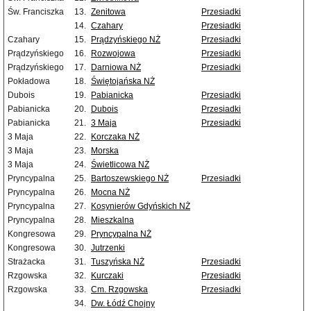
Św. Franciszka
13.
Zenitowa
Przesiadki
14.
Czahary
Przesiadki
Czahary
15.
Prądzyńskiego NŻ
Przesiadki
Prądzyńskiego
16.
Rozwojowa
Przesiadki
Prądzyńskiego
17.
Darniowa NŻ
Przesiadki
Pokładowa
18.
Świętojańska NŻ
Dubois
19.
Pabianicka
Przesiadki
Pabianicka
20.
Dubois
Przesiadki
Pabianicka
21.
3 Maja
Przesiadki
3 Maja
22.
Korczaka NŻ
3 Maja
23.
Morska
3 Maja
24.
Świetlicowa NŻ
Pryncypalna
25.
Bartoszewskiego NŻ
Przesiadki
Pryncypalna
26.
Mocna NŻ
Pryncypalna
27.
Kosynierów Gdyńskich NŻ
Pryncypalna
28.
Mieszkalna
Kongresowa
29.
Pryncypalna NŻ
Kongresowa
30.
Jutrzenki
Strażacka
31.
Tuszyńska NŻ
Przesiadki
Rzgowska
32.
Kurczaki
Przesiadki
Rzgowska
33.
Cm. Rzgowska
Przesiadki
34.
Dw. Łódź Chojny