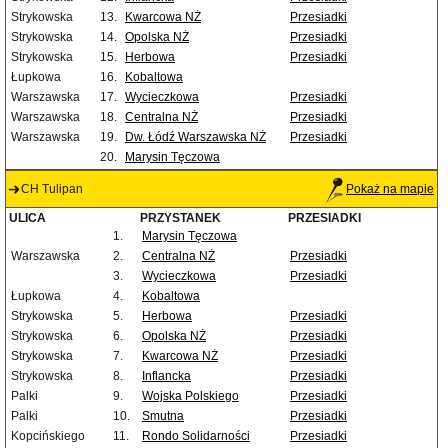
Strykowska
13.
Kwarcowa NŻ
Przesiadki
Strykowska
14.
Opolska NŻ
Przesiadki
Strykowska
15.
Herbowa
Przesiadki
Łupkowa
16.
Kobaltowa
Warszawska
17.
Wycieczkowa
Przesiadki
Warszawska
18.
Centralna NŻ
Przesiadki
Warszawska
19.
Dw. Łódź Warszawska NŻ
Przesiadki
20.
Marysin Tęczowa
CH Tulipan
Pokaż na mapie
ULICA
PRZYSTANEK
PRZESIADKI
1.
Marysin Tęczowa
Warszawska
2.
Centralna NŻ
Przesiadki
3.
Wycieczkowa
Przesiadki
Łupkowa
4.
Kobaltowa
Strykowska
5.
Herbowa
Przesiadki
Strykowska
6.
Opolska NŻ
Przesiadki
Strykowska
7.
Kwarcowa NŻ
Przesiadki
Strykowska
8.
Inflancka
Przesiadki
Palki
9.
Wojska Polskiego
Przesiadki
Palki
10.
Smutna
Przesiadki
Kopcińskiego
11.
Rondo Solidarności
Przesiadki