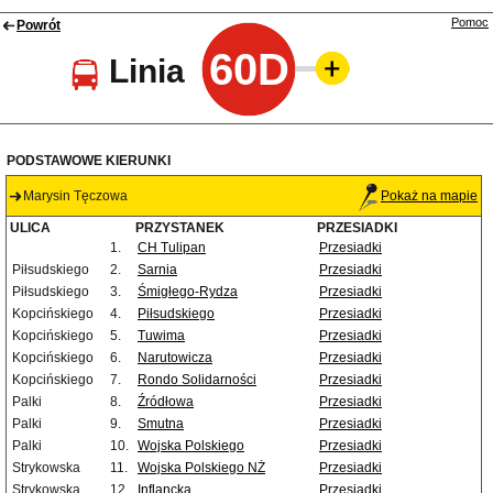
Pomoc
Powrót
60D
Linia
PODSTAWOWE KIERUNKI
Marysin Tęczowa
Pokaż na mapie
ULICA
PRZYSTANEK
PRZESIADKI
1.
CH Tulipan
Przesiadki
Piłsudskiego
2.
Sarnia
Przesiadki
Piłsudskiego
3.
Śmigłego-Rydza
Przesiadki
Kopcińskiego
4.
Piłsudskiego
Przesiadki
Kopcińskiego
5.
Tuwima
Przesiadki
Kopcińskiego
6.
Narutowicza
Przesiadki
Kopcińskiego
7.
Rondo Solidarności
Przesiadki
Palki
8.
Źródłowa
Przesiadki
Palki
9.
Smutna
Przesiadki
Palki
10.
Wojska Polskiego
Przesiadki
Strykowska
11.
Wojska Polskiego NŻ
Przesiadki
Strykowska
12.
Inflancka
Przesiadki