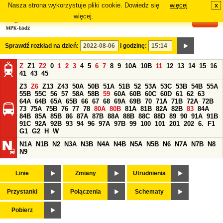
Nasza strona wykorzystuje pliki cookie. Dowiedz się
więcej
x
#
więcej.
Sprawdź rozkład na dzień:
i godzinę:
Z
Z1
Z2
0
1
2
3
4
5
6
7
8
9
10A
10B
11
12
13
14
15
16
41
43
45
Z3
Z6
Z13
Z43
50A
50B
51A
51B
52
53A
53C
53B
54B
55A
55B
55C
56
57
58A
58B
59
60A
60B
60C
60D
61
62
63
64A
64B
65A
65B
66
67
68
69A
69B
70
71A
71B
72A
72B
73
75A
75B
76
77
78
80A
80B
81A
81B
82A
82B
83
84A
84B
85A
85B
86
87A
87B
88A
88B
88C
88D
89
90
91A
91B
91C
92A
92B
93
94
96
97A
97B
99
100
101
201
202
6.
F1
G1
G2
H
W
N1A
N1B
N2
N3A
N3B
N4A
N4B
N5A
N5B
N6
N7A
N7B
N8
N9
Linie
Zmiany
Utrudnienia
Przystanki
Połączenia
Schematy
Pobierz