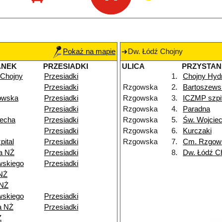
Pokaż na mapie
Dw. Łódź Chojny
ANEK
PRZESIADKI
ULICA
PRZYSTAN
 Chojny
Przesiadki
1.
Chojny Hyd
Przesiadki
Rzgowska
2.
Bartoszews
owska
Przesiadki
Rzgowska
3.
ICZMP szpi
Przesiadki
Rzgowska
4.
Paradna
iecha
Przesiadki
Rzgowska
5.
Św. Wojcie
Przesiadki
Rzgowska
6.
Kurczaki
ital
Przesiadki
Rzgowska
7.
Cm. Rzgow
a NŻ
Przesiadki
8.
Dw. Łódź C
wskiego
Przesiadki
NŻ
 NŻ
wskiego
Przesiadki
a NŻ
Przesiadki
Ż