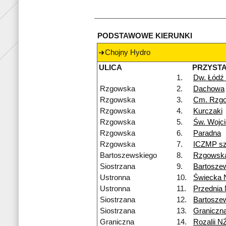
PODSTAWOWE KIERUNKI
Chojny Hydro
ULICA
PRZYST
1.
Dw. Łódź
Rzgowska
2.
Dachowa
Rzgowska
3.
Cm. Rzg
Rzgowska
4.
Kurczaki
Rzgowska
5.
Św. Wojc
Rzgowska
6.
Paradna
Rzgowska
7.
ICZMP szp
Bartoszewskiego
8.
Rzgowsk
Siostrzana
9.
Bartosze
Ustronna
10.
Świecka 
Ustronna
11.
Przednia
Siostrzana
12.
Bartosze
Siostrzana
13.
Graniczn
Graniczna
14.
Rozalii N