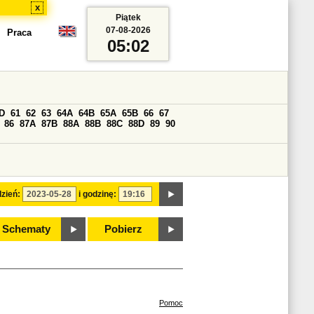
x
Piątek
07-08-2026
Praca
05:02
D
61
62
63
64A
64B
65A
65B
66
67
86
87A
87B
88A
88B
88C
88D
89
90
zień:
i godzinę:
Schematy
Pobierz
Pomoc