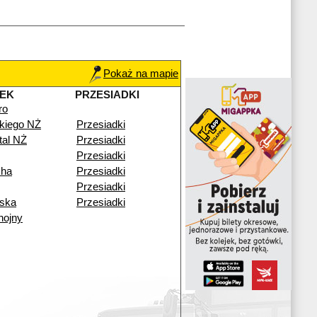
Pokaż na mapie
EK
PRZESIADKI
ro
kiego NŻ
Przesiadki
tal NŻ
Przesiadki
Przesiadki
cha
Przesiadki
Przesiadki
ska
Przesiadki
hojny