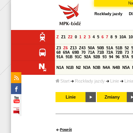
Na
Rozkłady jazdy
Dl
Z
Z1
Z2
0
1
2
3
4
5
6
7
8
9
10A
1
Z3
Z6
Z13
Z43
50A
50B
51A
51B
52
68
69A
69B
70
71A
71B
72A
72B
73
91A
91B
91C
92A
92B
93
94
96
97A
N1A
N1B
N2
N3A
N3B
N4A
N4B
N5A
Start
Rozkłady jazdy
Linie
Lini
Linie
Zmiany
Powrót