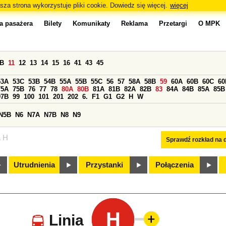
sza strona wykorzystuje pliki cookie. Dowiedz się więcej.
więcej
a pasażera
Bilety
Komunikaty
Reklama
Przetargi
O MPK
0B
11
12
13
14
15
16
41
43
45
53A
53C
53B
54B
55A
55B
55C
56
57
58A
58B
59
60A
60B
60C
60
75A
75B
76
77
78
80A
80B
81A
81B
82A
82B
83
84A
84B
85A
85B
97B
99
100
101
201
202
6.
F1
G1
G2
H
W
N5B
N6
N7A
N7B
N8
N9
a H
Sprawdź rozkład na d
Utrudnienia
Przystanki
Połączenia
H
Linia