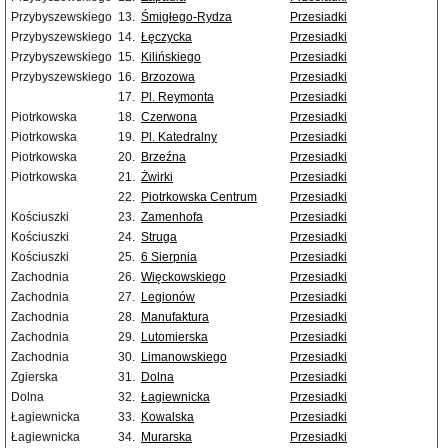
Przybyszewskiego
13.
Śmigłego-Rydza
Przesiadki
Przybyszewskiego
14.
Łęczycka
Przesiadki
Przybyszewskiego
15.
Kilińskiego
Przesiadki
Przybyszewskiego
16.
Brzozowa
Przesiadki
17.
Pl. Reymonta
Przesiadki
Piotrkowska
18.
Czerwona
Przesiadki
Piotrkowska
19.
Pl. Katedralny
Przesiadki
Piotrkowska
20.
Brzeźna
Przesiadki
Piotrkowska
21.
Żwirki
Przesiadki
22.
Piotrkowska Centrum
Przesiadki
Kościuszki
23.
Zamenhofa
Przesiadki
Kościuszki
24.
Struga
Przesiadki
Kościuszki
25.
6 Sierpnia
Przesiadki
Zachodnia
26.
Więckowskiego
Przesiadki
Zachodnia
27.
Legionów
Przesiadki
Zachodnia
28.
Manufaktura
Przesiadki
Zachodnia
29.
Lutomierska
Przesiadki
Zachodnia
30.
Limanowskiego
Przesiadki
Zgierska
31.
Dolna
Przesiadki
Dolna
32.
Łagiewnicka
Przesiadki
Łagiewnicka
33.
Kowalska
Przesiadki
Łagiewnicka
34.
Murarska
Przesiadki