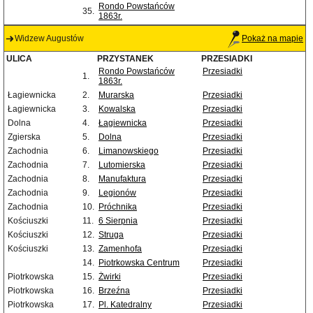
Rondo Powstańców
35.
1863r.
Widzew Augustów
Pokaż na mapie
ULICA
PRZYSTANEK
PRZESIADKI
Rondo Powstańców
Przesiadki
1.
1863r.
Łagiewnicka
2.
Murarska
Przesiadki
Łagiewnicka
3.
Kowalska
Przesiadki
Dolna
4.
Łagiewnicka
Przesiadki
Zgierska
5.
Dolna
Przesiadki
Zachodnia
6.
Limanowskiego
Przesiadki
Zachodnia
7.
Lutomierska
Przesiadki
Zachodnia
8.
Manufaktura
Przesiadki
Zachodnia
9.
Legionów
Przesiadki
Zachodnia
10.
Próchnika
Przesiadki
Kościuszki
11.
6 Sierpnia
Przesiadki
Kościuszki
12.
Struga
Przesiadki
Kościuszki
13.
Zamenhofa
Przesiadki
14.
Piotrkowska Centrum
Przesiadki
Piotrkowska
15.
Żwirki
Przesiadki
Piotrkowska
16.
Brzeźna
Przesiadki
Piotrkowska
17.
Pl. Katedralny
Przesiadki