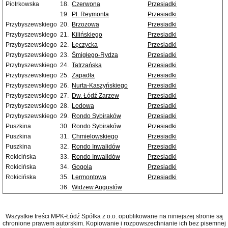
Piotrkowska
18.
Czerwona
Przesiadki
19.
Pl. Reymonta
Przesiadki
Przybyszewskiego
20.
Brzozowa
Przesiadki
Przybyszewskiego
21.
Kilińskiego
Przesiadki
Przybyszewskiego
22.
Łęczycka
Przesiadki
Przybyszewskiego
23.
Śmigłego-Rydza
Przesiadki
Przybyszewskiego
24.
Tatrzańska
Przesiadki
Przybyszewskiego
25.
Zapadła
Przesiadki
Przybyszewskiego
26.
Nurta-Kaszyńskiego
Przesiadki
Przybyszewskiego
27.
Dw. Łódź Zarzew
Przesiadki
Przybyszewskiego
28.
Lodowa
Przesiadki
Przybyszewskiego
29.
Rondo Sybiraków
Przesiadki
Puszkina
30.
Rondo Sybiraków
Przesiadki
Puszkina
31.
Chmielowskiego
Przesiadki
Puszkina
32.
Rondo Inwalidów
Przesiadki
Rokicińska
33.
Rondo Inwalidów
Przesiadki
Rokicińska
34.
Gogola
Przesiadki
Rokicińska
35.
Lermontowa
Przesiadki
36.
Widzew Augustów
Wszystkie treści MPK-Łódź Spółka z o.o. opublikowane na niniejszej stronie są
chronione prawem autorskim. Kopiowanie i rozpowszechnianie ich bez pisemnej