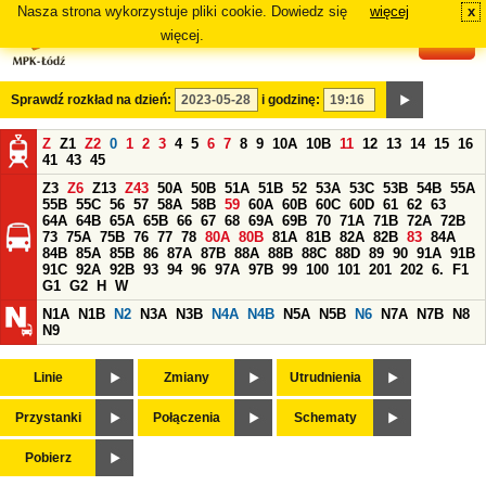
Nasza strona wykorzystuje pliki cookie. Dowiedz się
więcej
x
#
więcej.
Sprawdź rozkład na dzień:
i godzinę:
Z
Z1
Z2
0
1
2
3
4
5
6
7
8
9
10A
10B
11
12
13
14
15
16
41
43
45
Z3
Z6
Z13
Z43
50A
50B
51A
51B
52
53A
53C
53B
54B
55A
55B
55C
56
57
58A
58B
59
60A
60B
60C
60D
61
62
63
64A
64B
65A
65B
66
67
68
69A
69B
70
71A
71B
72A
72B
73
75A
75B
76
77
78
80A
80B
81A
81B
82A
82B
83
84A
84B
85A
85B
86
87A
87B
88A
88B
88C
88D
89
90
91A
91B
91C
92A
92B
93
94
96
97A
97B
99
100
101
201
202
6.
F1
G1
G2
H
W
N1A
N1B
N2
N3A
N3B
N4A
N4B
N5A
N5B
N6
N7A
N7B
N8
N9
Linie
Zmiany
Utrudnienia
Przystanki
Połączenia
Schematy
Pobierz