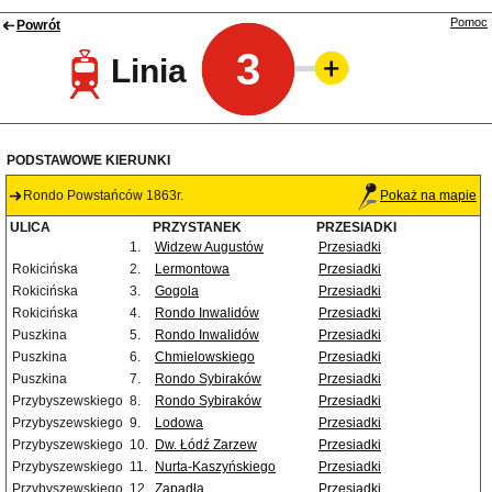
Pomoc
Powrót
3
Linia
PODSTAWOWE KIERUNKI
Rondo Powstańców 1863r.
Pokaż na mapie
ULICA
PRZYSTANEK
PRZESIADKI
1.
Widzew Augustów
Przesiadki
Rokicińska
2.
Lermontowa
Przesiadki
Rokicińska
3.
Gogola
Przesiadki
Rokicińska
4.
Rondo Inwalidów
Przesiadki
Puszkina
5.
Rondo Inwalidów
Przesiadki
Puszkina
6.
Chmielowskiego
Przesiadki
Puszkina
7.
Rondo Sybiraków
Przesiadki
Przybyszewskiego
8.
Rondo Sybiraków
Przesiadki
Przybyszewskiego
9.
Lodowa
Przesiadki
Przybyszewskiego
10.
Dw. Łódź Zarzew
Przesiadki
Przybyszewskiego
11.
Nurta-Kaszyńskiego
Przesiadki
Przybyszewskiego
12.
Zapadła
Przesiadki