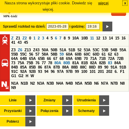
Nasza strona wykorzystuje pliki cookie. Dowiedz się
więcej
x
#
więcej.
Sprawdź rozkład na dzień:
i godzinę:
Z
Z1
Z2
0
1
2
3
4
5
6
7
8
9
10A
10B
11
12
13
14
15
16
41
43
45
Z3
Z6
Z13
Z43
50A
50B
51A
51B
52
53A
53C
53B
54B
55A
55B
55C
56
57
58A
58B
59
60A
60B
60C
60D
61
62
63
64A
64B
65A
65B
66
67
68
69A
69B
70
71A
71B
72A
72B
73
75A
75B
76
77
78
80A
80B
81A
81B
82A
82B
83
84A
84B
85A
85B
86
87A
87B
88A
88B
88C
88D
89
90
91A
91B
91C
92A
92B
93
94
96
97A
97B
99
100
101
201
202
6.
F1
G1
G2
H
W
N1A
N1B
N2
N3A
N3B
N4A
N4B
N5A
N5B
N6
N7A
N7B
N8
N9
Linie
Zmiany
Utrudnienia
Przystanki
Połączenia
Schematy
Pobierz