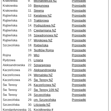
Krakowska
9.
Michałowicza NŻ
Przesiadki
Krakowska
10.
Biegunowa
Przesiadki
Krakowska
11.
Siewna
Przesiadki
Rąbieńska
12.
Kwiatowa NŻ
Przesiadki
Rąbieńska
13.
Traktorowa
Przesiadki
Rąbieńska
14.
Podjazdowa NŻ
Przesiadki
Rąbieńska
15.
Cieplarniana NŻ
Przesiadki
Rąbieńska
16.
Szwadronowa NŻ
Przesiadki
Rąbieńska
17.
Wojskowa NŻ
Przesiadki
Szczecińska
18.
Rąbieńska
Przesiadki
19.
Teofilów Rojna
Przesiadki
Rojna
20.
Wici
Przesiadki
Rydzowa
21.
Lniana
Przesiadki
Aleksandrowska
22.
Szparagowa
Przesiadki
Kaczeńcowa
23.
Aleksandrowska
Przesiadki
Kaczeńcowa
24.
Wersalska NŻ
Przesiadki
Kaczeńcowa
25.
Św. Teresy NŻ
Przesiadki
Św. Teresy
26.
Kaczeńcowa NŻ
Przesiadki
Św. Teresy
27.
Św. Teresy 109 NŻ
Przesiadki
Św. Teresy
28.
Szczecińska
Przesiadki
Szczecińska
29.
cm. Szczecińska
Przesiadki
Szczecińska
30.
Liściasta NŻ
Konstantynowska
31.
Kocidłowska #