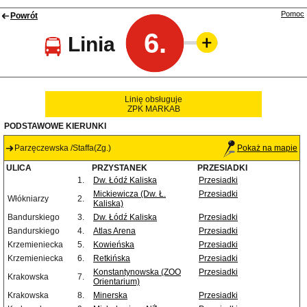
Pomoc
Powrót
6.
Linia
Linię obsługuje
ZPK MARKAB
PODSTAWOWE KIERUNKI
Parzęczewska /Staffa(Zg.)
Pokaż na mapie
ULICA
PRZYSTANEK
PRZESIADKI
1.
Dw. Łódź Kaliska
Przesiadki
Mickiewicza (Dw. Ł.
Przesiadki
Włókniarzy
2.
Kaliska)
Bandurskiego
3.
Dw. Łódź Kaliska
Przesiadki
Bandurskiego
4.
Atlas Arena
Przesiadki
Krzemieniecka
5.
Kowieńska
Przesiadki
Krzemieniecka
6.
Retkińska
Przesiadki
Konstantynowska (ZOO
Przesiadki
Krakowska
7.
Orientarium)
Krakowska
8.
Minerska
Przesiadki