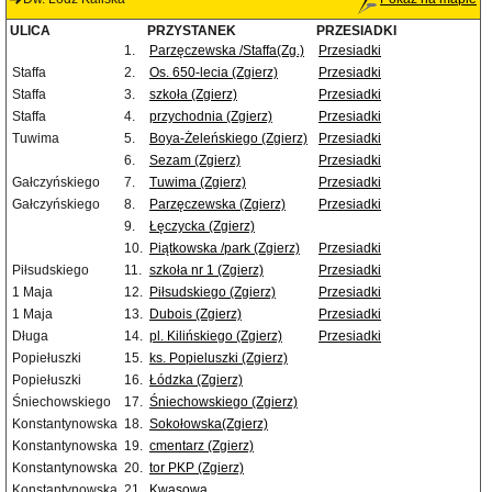
ULICA
PRZYSTANEK
PRZESIADKI
1.
Parzęczewska /Staffa(Zg.)
Przesiadki
Staffa
2.
Os. 650-lecia (Zgierz)
Przesiadki
Staffa
3.
szkoła (Zgierz)
Przesiadki
Staffa
4.
przychodnia (Zgierz)
Przesiadki
Tuwima
5.
Boya-Żeleńskiego (Zgierz)
Przesiadki
6.
Sezam (Zgierz)
Przesiadki
Gałczyńskiego
7.
Tuwima (Zgierz)
Przesiadki
Gałczyńskiego
8.
Parzęczewska (Zgierz)
Przesiadki
9.
Łęczycka (Zgierz)
10.
Piątkowska /park (Zgierz)
Przesiadki
Piłsudskiego
11.
szkoła nr 1 (Zgierz)
Przesiadki
1 Maja
12.
Piłsudskiego (Zgierz)
Przesiadki
1 Maja
13.
Dubois (Zgierz)
Przesiadki
Długa
14.
pl. Kilińskiego (Zgierz)
Przesiadki
Popiełuszki
15.
ks. Popieluszki (Zgierz)
Popiełuszki
16.
Łódzka (Zgierz)
Śniechowskiego
17.
Śniechowskiego (Zgierz)
Konstantynowska
18.
Sokołowska(Zgierz)
Konstantynowska
19.
cmentarz (Zgierz)
Konstantynowska
20.
tor PKP (Zgierz)
Konstantynowska
21.
Kwasowa