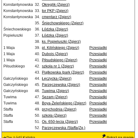
Konstantynowska
32.
Okręglik (Zgierz)
Konstantynowska
33.
tor PKP (Zgierz)
Konstantynowska
34.
cmentarz (Zgierz)
35.
Śniechowskiego (Zgierz)
Śniechowskiego
36.
Łódzka (Zgierz)
Popiełuszki
37.
Łódzka (Zgierz)
38.
ks. Popieluszki (Zgierz)
1 Maja
39.
pl. Kilińskiego (Zgierz)
Przesiadki
1 Maja
40.
Dubois (Zgierz)
Przesiadki
1 Maja
41.
Piłsudskiego (Zgierz)
Przesiadki
Piłsudskiego
42.
szkoła nr 1 (Zgierz)
Przesiadki
43.
Piątkowska /park (Zgierz)
Przesiadki
Gałczyńskiego
44.
Łęczycka (Zgierz)
Przesiadki
Gałczyńskiego
45.
Parzęczewska (Zgierz)
Przesiadki
Gałczyńskiego
46.
Tuwima (Zgierz)
Przesiadki
Tuwima
47.
Sezam (Zgierz)
Przesiadki
Tuwima
48.
Boya-Żeleńskiego (Zgierz)
Przesiadki
Staffa
49.
przychodnia (Zgierz)
Przesiadki
Staffa
50.
szkoła (Zgierz)
Przesiadki
Staffa
51.
Os. 650-lecia (Zgierz)
Przesiadki
52.
Parzęczewska /Staffa(Zg.)
Dw. Łódź Kaliska
Pokaż na mapie