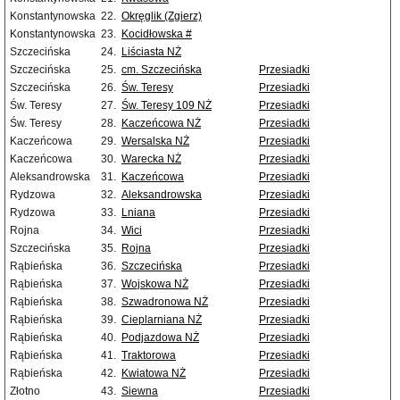
Konstantynowska
22.
Okręglik (Zgierz)
Konstantynowska
23.
Kocidłowska #
Szczecińska
24.
Liściasta NŻ
Szczecińska
25.
cm. Szczecińska
Przesiadki
Szczecińska
26.
Św. Teresy
Przesiadki
Św. Teresy
27.
Św. Teresy 109 NŻ
Przesiadki
Św. Teresy
28.
Kaczeńcowa NŻ
Przesiadki
Kaczeńcowa
29.
Wersalska NŻ
Przesiadki
Kaczeńcowa
30.
Warecka NŻ
Przesiadki
Aleksandrowska
31.
Kaczeńcowa
Przesiadki
Rydzowa
32.
Aleksandrowska
Przesiadki
Rydzowa
33.
Lniana
Przesiadki
Rojna
34.
Wici
Przesiadki
Szczecińska
35.
Rojna
Przesiadki
Rąbieńska
36.
Szczecińska
Przesiadki
Rąbieńska
37.
Wojskowa NŻ
Przesiadki
Rąbieńska
38.
Szwadronowa NŻ
Przesiadki
Rąbieńska
39.
Cieplarniana NŻ
Przesiadki
Rąbieńska
40.
Podjazdowa NŻ
Przesiadki
Rąbieńska
41.
Traktorowa
Przesiadki
Rąbieńska
42.
Kwiatowa NŻ
Przesiadki
Złotno
43.
Siewna
Przesiadki