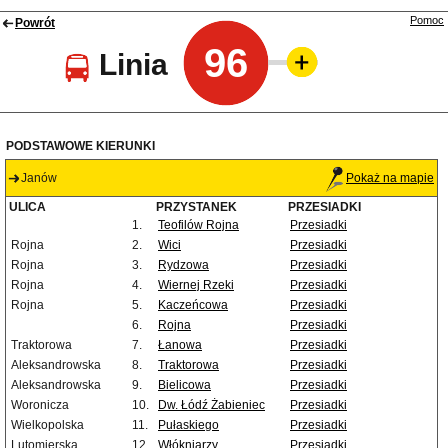
Pomoc
Powrót
96
Linia
PODSTAWOWE KIERUNKI
Janów
Pokaż na mapie
ULICA
PRZYSTANEK
PRZESIADKI
1.
Teofilów Rojna
Przesiadki
Rojna
2.
Wici
Przesiadki
Rojna
3.
Rydzowa
Przesiadki
Rojna
4.
Wiernej Rzeki
Przesiadki
Rojna
5.
Kaczeńcowa
Przesiadki
6.
Rojna
Przesiadki
Traktorowa
7.
Łanowa
Przesiadki
Aleksandrowska
8.
Traktorowa
Przesiadki
Aleksandrowska
9.
Bielicowa
Przesiadki
Woronicza
10.
Dw. Łódź Żabieniec
Przesiadki
Wielkopolska
11.
Pułaskiego
Przesiadki
Lutomierska
12.
Włókniarzy
Przesiadki