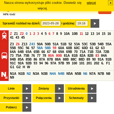
Nasza strona wykorzystuje pliki cookie. Dowiedz się
więcej
x
#
więcej.
Sprawdź rozkład na dzień:
i godzinę:
Z
Z1
Z2
0
1
2
3
4
5
6
7
8
9
10A
10B
11
12
13
14
15
16
41
43
45
Z3
Z6
Z13
Z43
50A
50B
51A
51B
52
53A
53C
53B
54B
55A
55B
55C
56
57
58A
58B
59
60A
60B
60C
60D
61
62
63
64A
64B
65A
65B
66
67
68
69A
69B
70
71A
71B
72A
72B
73
75A
75B
76
77
78
80A
80B
81A
81B
82A
82B
83
84A
84B
85A
85B
86
87A
87B
88A
88B
88C
88D
89
90
91A
91B
91C
92A
92B
93
94
96
97A
97B
99
100
101
201
202
6.
F1
G1
G2
H
W
N1A
N1B
N2
N3A
N3B
N4A
N4B
N5A
N5B
N6
N7A
N7B
N8
N9
Linie
Zmiany
Utrudnienia
Przystanki
Połączenia
Schematy
Pobierz