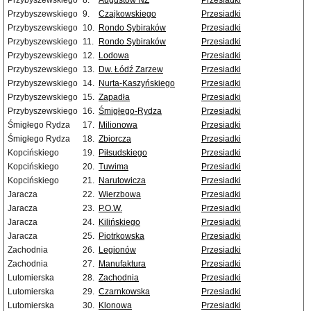
Przybyszewskiego
8.
Augustów NŻ
Przesiadki
Przybyszewskiego
9.
Czajkowskiego
Przesiadki
Przybyszewskiego
10.
Rondo Sybiraków
Przesiadki
Przybyszewskiego
11.
Rondo Sybiraków
Przesiadki
Przybyszewskiego
12.
Lodowa
Przesiadki
Przybyszewskiego
13.
Dw. Łódź Zarzew
Przesiadki
Przybyszewskiego
14.
Nurta-Kaszyńskiego
Przesiadki
Przybyszewskiego
15.
Zapadła
Przesiadki
Przybyszewskiego
16.
Śmigłego-Rydza
Przesiadki
Śmigłego Rydza
17.
Milionowa
Przesiadki
Śmigłego Rydza
18.
Zbiorcza
Przesiadki
Kopcińskiego
19.
Piłsudskiego
Przesiadki
Kopcińskiego
20.
Tuwima
Przesiadki
Kopcińskiego
21.
Narutowicza
Przesiadki
Jaracza
22.
Wierzbowa
Przesiadki
Jaracza
23.
P.O.W.
Przesiadki
Jaracza
24.
Kilińskiego
Przesiadki
Jaracza
25.
Piotrkowska
Przesiadki
Zachodnia
26.
Legionów
Przesiadki
Zachodnia
27.
Manufaktura
Przesiadki
Lutomierska
28.
Zachodnia
Przesiadki
Lutomierska
29.
Czarnkowska
Przesiadki
Lutomierska
30.
Klonowa
Przesiadki