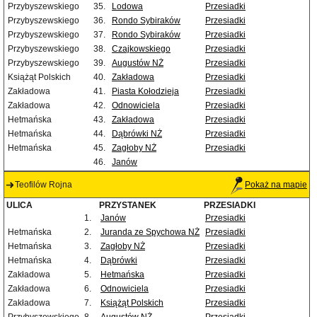
Przybyszewskiego
35.
Lodowa
Przesiadki
Przybyszewskiego
36.
Rondo Sybiraków
Przesiadki
Przybyszewskiego
37.
Rondo Sybiraków
Przesiadki
Przybyszewskiego
38.
Czajkowskiego
Przesiadki
Przybyszewskiego
39.
Augustów NŻ
Przesiadki
Książąt Polskich
40.
Zakładowa
Przesiadki
Zakładowa
41.
Piasta Kołodzieja
Przesiadki
Zakładowa
42.
Odnowiciela
Przesiadki
Hetmańska
43.
Zakładowa
Przesiadki
Hetmańska
44.
Dąbrówki NŻ
Przesiadki
Hetmańska
45.
Zagłoby NŻ
Przesiadki
46.
Janów
Teofilów Rojna
Pokaż na mapie
ULICA
PRZYSTANEK
PRZESIADKI
1.
Janów
Przesiadki
Hetmańska
2.
Juranda ze Spychowa NŻ
Przesiadki
Hetmańska
3.
Zagłoby NŻ
Przesiadki
Hetmańska
4.
Dąbrówki
Przesiadki
Zakładowa
5.
Hetmańska
Przesiadki
Zakładowa
6.
Odnowiciela
Przesiadki
Zakładowa
7.
Książąt Polskich
Przesiadki