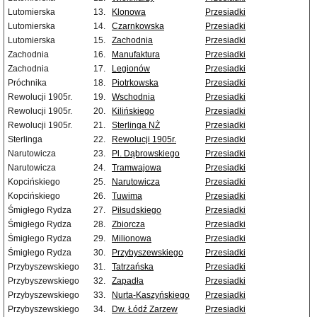
Lutomierska
13.
Klonowa
Przesiadki
Lutomierska
14.
Czarnkowska
Przesiadki
Lutomierska
15.
Zachodnia
Przesiadki
Zachodnia
16.
Manufaktura
Przesiadki
Zachodnia
17.
Legionów
Przesiadki
Próchnika
18.
Piotrkowska
Przesiadki
Rewolucji 1905r.
19.
Wschodnia
Przesiadki
Rewolucji 1905r.
20.
Kilińskiego
Przesiadki
Rewolucji 1905r.
21.
Sterlinga NŻ
Przesiadki
Sterlinga
22.
Rewolucji 1905r.
Przesiadki
Narutowicza
23.
Pl. Dąbrowskiego
Przesiadki
Narutowicza
24.
Tramwajowa
Przesiadki
Kopcińskiego
25.
Narutowicza
Przesiadki
Kopcińskiego
26.
Tuwima
Przesiadki
Śmigłego Rydza
27.
Piłsudskiego
Przesiadki
Śmigłego Rydza
28.
Zbiorcza
Przesiadki
Śmigłego Rydza
29.
Milionowa
Przesiadki
Śmigłego Rydza
30.
Przybyszewskiego
Przesiadki
Przybyszewskiego
31.
Tatrzańska
Przesiadki
Przybyszewskiego
32.
Zapadła
Przesiadki
Przybyszewskiego
33.
Nurta-Kaszyńskiego
Przesiadki
Przybyszewskiego
34.
Dw. Łódź Zarzew
Przesiadki