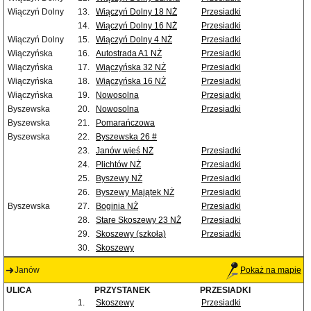
Wiączyń Dolny
13.
Wiączyń Dolny 18 NŻ
Przesiadki
14.
Wiączyń Dolny 16 NŻ
Przesiadki
Wiączyń Dolny
15.
Wiączyń Dolny 4 NŻ
Przesiadki
Wiączyńska
16.
Autostrada A1 NŻ
Przesiadki
Wiączyńska
17.
Wiączyńska 32 NŻ
Przesiadki
Wiączyńska
18.
Wiączyńska 16 NŻ
Przesiadki
Wiączyńska
19.
Nowosolna
Przesiadki
Byszewska
20.
Nowosolna
Przesiadki
Byszewska
21.
Pomarańczowa
Byszewska
22.
Byszewska 26 #
23.
Janów wieś NŻ
Przesiadki
24.
Plichtów NŻ
Przesiadki
25.
Byszewy NŻ
Przesiadki
26.
Byszewy Majątek NŻ
Przesiadki
Byszewska
27.
Boginia NŻ
Przesiadki
28.
Stare Skoszewy 23 NŻ
Przesiadki
29.
Skoszewy (szkoła)
Przesiadki
30.
Skoszewy
Janów
Pokaż na mapie
ULICA
PRZYSTANEK
PRZESIADKI
1.
Skoszewy
Przesiadki