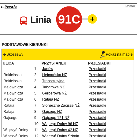
Pomoc
Powrót
91C
Linia
PODSTAWOWE KIERUNKI
Skoszewy
Pokaż na mapie
ULICA
PRZYSTANEK
PRZESIADKI
1.
Janów
Przesiadki
Rokicińska
2.
Hetmańska NŻ
Przesiadki
Rokicińska
3.
Transmisyjna
Przesiadki
Malownicza
4.
Taborowa NŻ
Przesiadki
Malownicza
5.
Gerberowa NŻ
Przesiadki
Malownicza
6.
Rataja NŻ
Przesiadki
Rataja
7.
Słoneczne Zacisze NŻ
Przesiadki
Rataja
8.
Gajcego NŻ
Przesiadki
Gajcego
9.
Gajcego 121 NŻ
Przesiadki
10.
Wiączyń Dolny 96 NŻ
Przesiadki
Wiączyń Dolny
11.
Wiączyń Dolny 42 NŻ
Przesiadki
Wiączyń Dolny
12.
Wiączyń Dolny Szkoła
Przesiadki