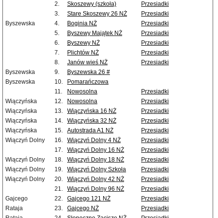
2.
Skoszewy (szkoła)
Przesiadki
3.
Stare Skoszewy 26 NŻ
Przesiadki
Byszewska
4.
Boginia NŻ
Przesiadki
5.
Byszewy Majątek NŻ
Przesiadki
6.
Byszewy NŻ
Przesiadki
7.
Plichtów NŻ
Przesiadki
8.
Janów wieś NŻ
Przesiadki
Byszewska
9.
Byszewska 26 #
Byszewska
10.
Pomarańczowa
11.
Nowosolna
Przesiadki
Wiączyńska
12.
Nowosolna
Przesiadki
Wiączyńska
13.
Wiączyńska 16 NŻ
Przesiadki
Wiączyńska
14.
Wiączyńska 32 NŻ
Przesiadki
Wiączyńska
15.
Autostrada A1 NŻ
Przesiadki
Wiączyń Dolny
16.
Wiączyń Dolny 4 NŻ
Przesiadki
17.
Wiączyń Dolny 16 NŻ
Przesiadki
Wiączyń Dolny
18.
Wiączyń Dolny 18 NŻ
Przesiadki
Wiączyń Dolny
19.
Wiączyń Dolny Szkoła
Przesiadki
Wiączyń Dolny
20.
Wiączyń Dolny 42 NŻ
Przesiadki
21.
Wiączyń Dolny 96 NŻ
Przesiadki
Gajcego
22.
Gajcego 121 NŻ
Przesiadki
Rataja
23.
Gajcego NŻ
Przesiadki