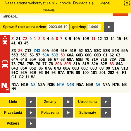
Nasza strona wykorzystuje pliki cookie. Dowiedz się
więcej
x
#
więcej.
Sprawdź rozkład na dzień:
i godzinę:
Z
Z1
Z2
0
1
2
3
4
5
6
7
8
9
10A
10B
11
12
13
14
15
16
41
43
45
Z3
Z6
Z13
Z43
50A
50B
51A
51B
52
53A
53C
53B
54B
55A
55B
55C
56
57
58A
58B
59
60A
60B
60C
60D
61
62
63
64A
64B
65A
65B
66
67
68
69A
69B
70
71A
71B
72A
72B
73
75A
75B
76
77
78
80A
80B
81A
81B
82A
82B
83
84A
84B
85A
85B
86
87A
87B
88A
88B
88C
88D
89
90
91A
91B
91C
92A
92B
93
94
96
97A
97B
99
100
101
201
202
6.
F1
G1
G2
H
W
N1A
N1B
N2
N3A
N3B
N4A
N4B
N5A
N5B
N6
N7A
N7B
N8
N9
Linie
Zmiany
Utrudnienia
Przystanki
Połączenia
Schematy
Pobierz