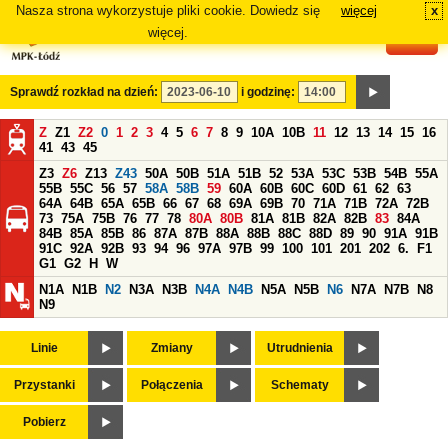
Nasza strona wykorzystuje pliki cookie. Dowiedz się
więcej
x
#
więcej.
Sprawdź rozkład na dzień:
i godzinę:
Z
Z1
Z2
0
1
2
3
4
5
6
7
8
9
10A
10B
11
12
13
14
15
16
41
43
45
Z3
Z6
Z13
Z43
50A
50B
51A
51B
52
53A
53C
53B
54B
55A
55B
55C
56
57
58A
58B
59
60A
60B
60C
60D
61
62
63
64A
64B
65A
65B
66
67
68
69A
69B
70
71A
71B
72A
72B
73
75A
75B
76
77
78
80A
80B
81A
81B
82A
82B
83
84A
84B
85A
85B
86
87A
87B
88A
88B
88C
88D
89
90
91A
91B
91C
92A
92B
93
94
96
97A
97B
99
100
101
201
202
6.
F1
G1
G2
H
W
N1A
N1B
N2
N3A
N3B
N4A
N4B
N5A
N5B
N6
N7A
N7B
N8
N9
Linie
Zmiany
Utrudnienia
Przystanki
Połączenia
Schematy
Pobierz