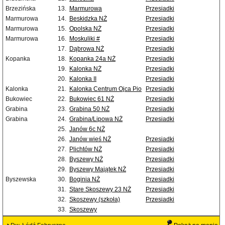
Brzezińska
13.
Marmurowa
Przesiadki
Marmurowa
14.
Beskidzka NŻ
Przesiadki
Marmurowa
15.
Opolska NŻ
Przesiadki
Marmurowa
16.
Moskuliki #
Przesiadki
17.
Dąbrowa NŻ
Przesiadki
Kopanka
18.
Kopanka 24a NŻ
Przesiadki
19.
Kalonka NŻ
Przesiadki
20.
Kalonka II
Przesiadki
Kalonka
21.
Kalonka Centrum Ojca Pio
Przesiadki
Bukowiec
22.
Bukowiec 61 NŻ
Przesiadki
Grabina
23.
Grabina 50 NŻ
Przesiadki
Grabina
24.
Grabina/Lipowa NŻ
Przesiadki
25.
Janów 6c NŻ
26.
Janów wieś NŻ
Przesiadki
27.
Plichtów NŻ
Przesiadki
28.
Byszewy NŻ
Przesiadki
29.
Byszewy Majątek NŻ
Przesiadki
Byszewska
30.
Boginia NŻ
Przesiadki
31.
Stare Skoszewy 23 NŻ
Przesiadki
32.
Skoszewy (szkoła)
Przesiadki
33.
Skoszewy