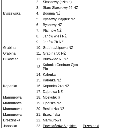
2.
Skoszewy (szkoła)
3.
Stare Skoszewy 26 NŻ
Byszewska
4.
Boginia NŻ
5.
Byszewy Majątek NŻ
6.
Byszewy NŻ
7.
Plichtów NŻ
8.
Janów wieś NŻ
9.
Janów 7b NŻ
Grabina
10.
Grabina/Lipowa NŻ
Grabina
11.
Grabina 50 NŻ
Bukowiec
12.
Bukowiec 61 NŻ
Kalonka Centrum Ojca
13.
Pio
14.
Kalonka II
15.
Kalonka NŻ
Kopanka
16.
Kopanka 24a NŻ
17.
Dąbrowa NŻ
Marmurowa
18.
Moskuliki #
Marmurowa
19.
Opolska NŻ
Marmurowa
20.
Beskidzka NŻ
Marmurowa
21.
Brzezińska
Brzezińska
22.
Marmurowa
Janosika
23.
Powstańców Śląskich
Przesiadki