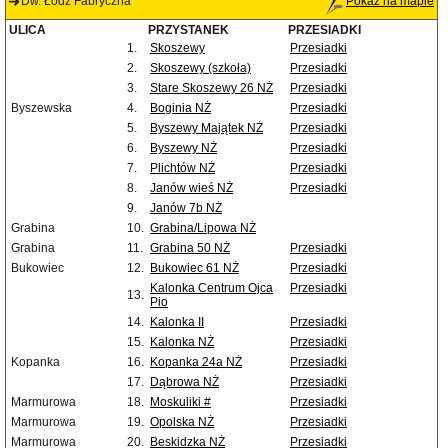
Dw. Łódź Fabryczna
Pokaż na mapie
ULICA
PRZYSTANEK
PRZESIADKI
1.
Skoszewy
Przesiadki
2.
Skoszewy (szkoła)
Przesiadki
3.
Stare Skoszewy 26 NŻ
Przesiadki
Byszewska
4.
Boginia NŻ
Przesiadki
5.
Byszewy Majątek NŻ
Przesiadki
6.
Byszewy NŻ
Przesiadki
7.
Plichtów NŻ
Przesiadki
8.
Janów wieś NŻ
Przesiadki
9.
Janów 7b NŻ
Grabina
10.
Grabina/Lipowa NŻ
Grabina
11.
Grabina 50 NŻ
Przesiadki
Bukowiec
12.
Bukowiec 61 NŻ
Przesiadki
Kalonka Centrum Ojca
Przesiadki
13.
Pio
14.
Kalonka II
Przesiadki
15.
Kalonka NŻ
Przesiadki
Kopanka
16.
Kopanka 24a NŻ
Przesiadki
17.
Dąbrowa NŻ
Przesiadki
Marmurowa
18.
Moskuliki #
Przesiadki
Marmurowa
19.
Opolska NŻ
Przesiadki
Marmurowa
20.
Beskidzka NŻ
Przesiadki