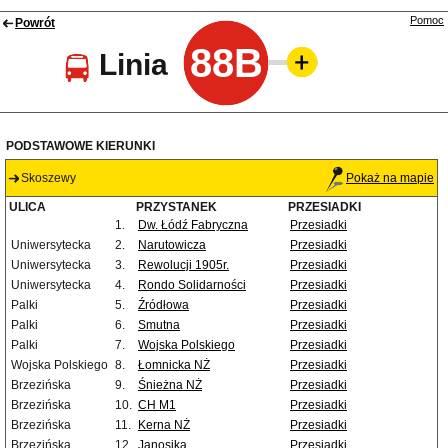
Pomoc
Powrót
88B
Linia
PODSTAWOWE KIERUNKI
Skoszewy
Pokaż na mapie
ULICA
PRZYSTANEK
PRZESIADKI
1.
Dw. Łódź Fabryczna
Przesiadki
Uniwersytecka
2.
Narutowicza
Przesiadki
Uniwersytecka
3.
Rewolucji 1905r.
Przesiadki
Uniwersytecka
4.
Rondo Solidarności
Przesiadki
Palki
5.
Źródłowa
Przesiadki
Palki
6.
Smutna
Przesiadki
Palki
7.
Wojska Polskiego
Przesiadki
Wojska Polskiego
8.
Łomnicka NŻ
Przesiadki
Brzezińska
9.
Śnieżna NŻ
Przesiadki
Brzezińska
10.
CH M1
Przesiadki
Brzezińska
11.
Kerna NŻ
Przesiadki
Brzezińska
12.
Janosika
Przesiadki