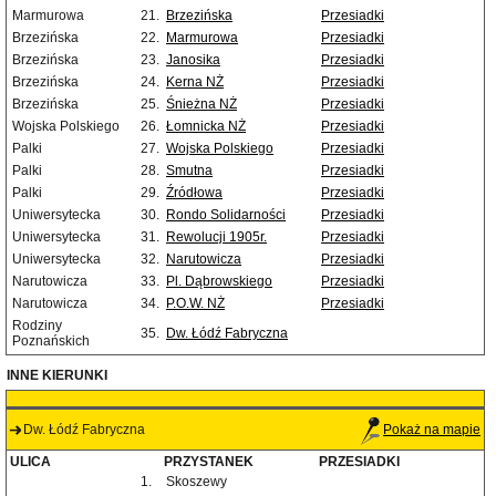
Marmurowa
21.
Brzezińska
Przesiadki
Brzezińska
22.
Marmurowa
Przesiadki
Brzezińska
23.
Janosika
Przesiadki
Brzezińska
24.
Kerna NŻ
Przesiadki
Brzezińska
25.
Śnieżna NŻ
Przesiadki
Wojska Polskiego
26.
Łomnicka NŻ
Przesiadki
Palki
27.
Wojska Polskiego
Przesiadki
Palki
28.
Smutna
Przesiadki
Palki
29.
Źródłowa
Przesiadki
Uniwersytecka
30.
Rondo Solidarności
Przesiadki
Uniwersytecka
31.
Rewolucji 1905r.
Przesiadki
Uniwersytecka
32.
Narutowicza
Przesiadki
Narutowicza
33.
Pl. Dąbrowskiego
Przesiadki
Narutowicza
34.
P.O.W. NŻ
Przesiadki
Rodziny
35.
Dw. Łódź Fabryczna
Poznańskich
INNE KIERUNKI
Dw. Łódź Fabryczna
Pokaż na mapie
ULICA
PRZYSTANEK
PRZESIADKI
1.
Skoszewy