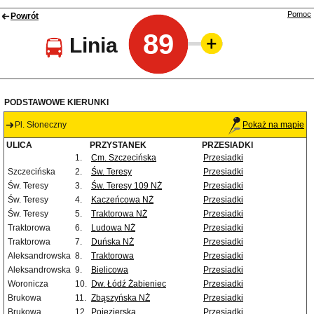
Pomoc
Powrót
89
Linia
PODSTAWOWE KIERUNKI
Pl. Słoneczny
Pokaż na mapie
ULICA
PRZYSTANEK
PRZESIADKI
1.
Cm. Szczecińska
Przesiadki
Szczecińska
2.
Św. Teresy
Przesiadki
Św. Teresy
3.
Św. Teresy 109 NŻ
Przesiadki
Św. Teresy
4.
Kaczeńcowa NŻ
Przesiadki
Św. Teresy
5.
Traktorowa NŻ
Przesiadki
Traktorowa
6.
Ludowa NŻ
Przesiadki
Traktorowa
7.
Duńska NŻ
Przesiadki
Aleksandrowska
8.
Traktorowa
Przesiadki
Aleksandrowska
9.
Bielicowa
Przesiadki
Woronicza
10.
Dw. Łódź Żabieniec
Przesiadki
Brukowa
11.
Zbąszyńska NŻ
Przesiadki
Brukowa
12.
Pojezierska
Przesiadki