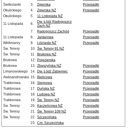
Świtezianki
3.
Zgierska
Przesiadki
Okulickiego
4.
Zgierska NŻ
Przesiadki
Okulickiego
5.
11 Listopada NŻ
Dw. Łódź Radogoszcz
11 Listopada
6.
Zach.NŻ
7.
Radogoszcz Zachód
Przesiadki
11 Listopada
8.
Jantarowa
Przesiadki
Włókniarzy
9.
Liściasta NŻ
Przesiadki
Św. Teresy
10.
Św. Teresy 91 NŻ
Św. Teresy
11.
Brukowa NŻ
Brukowa
12.
Pojezierska
Brukowa
13.
Zbąszyńska NŻ
Przesiadki
Limanowskiego
14.
Dw. Łódź Żabieniec
Przesiadki
Aleksandrowska
15.
Bielicowa
Przesiadki
Traktorowa
16.
Sierpowa
Przesiadki
Traktorowa
17.
Duńska NŻ
Przesiadki
Traktorowa
18.
Ludowa NŻ
Przesiadki
Traktorowa
19.
Św. Teresy NŻ
Przesiadki
Św. Teresy
20.
Kaczeńcowa NŻ
Przesiadki
Św. Teresy
21.
Św. Teresy 109 NŻ
Przesiadki
Św. Teresy
22.
Szczecińska
Przesiadki
23.
Cm. Szczecińska