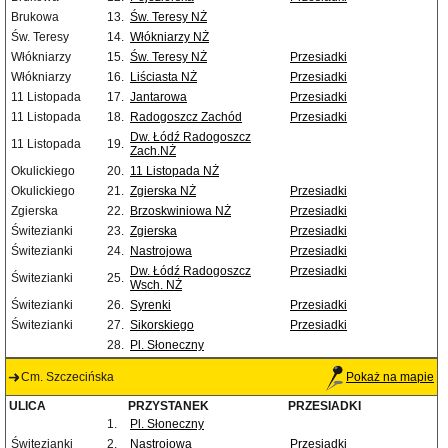
Brukowa
13.
Św. Teresy NŻ
Św. Teresy
14.
Włókniarzy NŻ
Włókniarzy
15.
Św. Teresy NŻ
Przesiadki
Włókniarzy
16.
Liściasta NŻ
Przesiadki
11 Listopada
17.
Jantarowa
Przesiadki
11 Listopada
18.
Radogoszcz Zachód
Przesiadki
Dw. Łódź Radogoszcz
11 Listopada
19.
Zach.NŻ
Okulickiego
20.
11 Listopada NŻ
Okulickiego
21.
Zgierska NŻ
Przesiadki
Zgierska
22.
Brzoskwiniowa NŻ
Przesiadki
Świtezianki
23.
Zgierska
Przesiadki
Świtezianki
24.
Nastrojowa
Przesiadki
Dw. Łódź Radogoszcz
Przesiadki
Świtezianki
25.
Wsch. NŻ
Świtezianki
26.
Syrenki
Przesiadki
Świtezianki
27.
Sikorskiego
Przesiadki
28.
Pl. Słoneczny
Cm. Szczecińska
Pokaż na mapie
ULICA
PRZYSTANEK
PRZESIADKI
1.
Pl. Słoneczny
Świtezianki
2.
Nastrojowa
Przesiadki