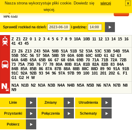
Nasza strona wykorzystuje pliki cookie. Dowiedz się
więcej
x
#
więcej.
Sprawdź rozkład na dzień:
i godzinę:
Z
Z1
Z2
0
1
2
3
4
5
6
7
8
9
10A
10B
11
12
13
14
15
16
41
43
45
Z3
Z6
Z13
Z43
50A
50B
51A
51B
52
53A
53C
53B
54B
55A
55B
55C
56
57
58A
58B
59
60A
60B
60C
60D
61
62
63
64A
64B
65A
65B
66
67
68
69A
69B
70
71A
71B
72A
72B
73
75A
75B
76
77
78
80A
80B
81A
81B
82A
82B
83
84A
84B
85A
85B
86
87A
87B
88A
88B
88C
88D
89
90
91A
91B
91C
92A
92B
93
94
96
97A
97B
99
100
101
201
202
6.
F1
G1
G2
H
W
N1A
N1B
N2
N3A
N3B
N4A
N4B
N5A
N5B
N6
N7A
N7B
N8
N9
Linie
Zmiany
Utrudnienia
Przystanki
Połączenia
Schematy
Pobierz