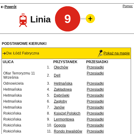
Pomoc
Powrót
9
Linia
PODSTAWOWE KIERUNKI
Dw. Łódź Fabryczna
Pokaż na mapie
ULICA
PRZYSTANEK
PRZESIADKI
1.
Olechów
Przesiadki
Ofiar Terroryzmu 11
Przesiadki
2.
Dell
Września
Odnowiciela
3.
Hetmańska
Przesiadki
Hetmańska
4.
Zakładowa
Przesiadki
Hetmańska
5.
Dąbrówki
Przesiadki
Hetmańska
6.
Zagłoby
Przesiadki
Hetmańska
7.
Janów
Przesiadki
Rokicińska
8.
Książąt Polskich
Przesiadki
Rokicińska
9.
Lermontowa
Przesiadki
Rokicińska
10.
Gogola
Przesiadki
Rokicińska
11.
Rondo Inwalidów
Przesiadki