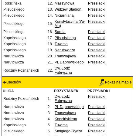
Rokicińska
12.
Maszynowa
Przesiadki
Piłsudskiego
13.
Widzew Stadion
Przesiadki
Piłsudskiego
14.
Niciarniana
Przesiadki
Konstytucyjna (Wi-
Przesiadki
Piłsudskiego
15.
Ma)
Piłsudskiego
16.
Sarnia
Przesiadki
Kopcińskiego
17.
Piłsudskiego
Przesiadki
Kopcińskiego
18.
Tuwima
Przesiadki
Kopcińskiego
19.
Narutowicza
Przesiadki
Narutowicza
20.
Tramwajowa
Przesiadki
Narutowicza
21.
Pl. Dąbrowskiego
Przesiadki
Dw. Łódź
Rodziny Poznańskich
22.
Fabryczna
Olechów
Pokaż na mapie
ULICA
PRZYSTANEK
PRZESIADKI
Dw. Łódź
Przesiadki
Rodziny Poznańskich
1.
Fabryczna
Narutowicza
2.
Pl. Dąbrowskiego
Przesiadki
Narutowicza
3.
Tramwajowa
Przesiadki
Narutowicza
4.
Kopcińskiego
Przesiadki
Kopcińskiego
5.
Tuwima
Przesiadki
Piłsudskiego
6.
Śmigłego-Rydza
Przesiadki