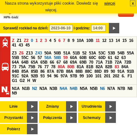
Nasza strona wykorzystuje pliki cookie. Dowiedz się
więcej
x
#
więcej.
Sprawdź rozkład na dzień:
i godzinę:
Z
Z1
Z2
0
1
2
3
4
5
6
7
8
9
10A
10B
11
12
13
14
15
16
41
43
45
Z3
Z6
Z13
Z43
50A
50B
51A
51B
52
53A
53C
53B
54B
55A
55B
55C
56
57
58A
58B
59
60A
60B
60C
60D
61
62
63
64A
64B
65A
65B
66
67
68
69A
69B
70
71A
71B
72A
72B
73
75A
75B
76
77
78
80A
80B
81A
81B
82A
82B
83
84A
84B
85A
85B
86
87A
87B
88A
88B
88C
88D
89
90
91A
91B
91C
92A
92B
93
94
96
97A
97B
99
100
101
201
202
6.
F1
G1
G2
H
W
N1A
N1B
N2
N3A
N3B
N4A
N4B
N5A
N5B
N6
N7A
N7B
N8
N9
Linie
Zmiany
Utrudnienia
Przystanki
Połączenia
Schematy
Pobierz