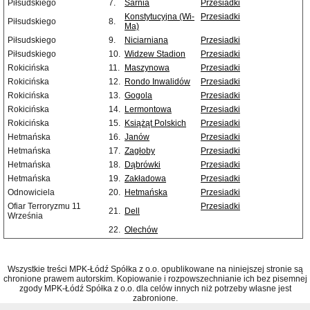
Piłsudskiego
7.
Sarnia
Przesiadki
Konstytucyjna (Wi-
Przesiadki
Piłsudskiego
8.
Ma)
Piłsudskiego
9.
Niciarniana
Przesiadki
Piłsudskiego
10.
Widzew Stadion
Przesiadki
Rokicińska
11.
Maszynowa
Przesiadki
Rokicińska
12.
Rondo Inwalidów
Przesiadki
Rokicińska
13.
Gogola
Przesiadki
Rokicińska
14.
Lermontowa
Przesiadki
Rokicińska
15.
Książąt Polskich
Przesiadki
Hetmańska
16.
Janów
Przesiadki
Hetmańska
17.
Zagłoby
Przesiadki
Hetmańska
18.
Dąbrówki
Przesiadki
Hetmańska
19.
Zakładowa
Przesiadki
Odnowiciela
20.
Hetmańska
Przesiadki
Ofiar Terroryzmu 11
Przesiadki
21.
Dell
Września
22.
Olechów
Wszystkie treści MPK-Łódź Spółka z o.o. opublikowane na niniejszej stronie są
chronione prawem autorskim. Kopiowanie i rozpowszechnianie ich bez pisemnej
zgody MPK-Łódź Spółka z o.o. dla celów innych niż potrzeby własne jest
zabronione.