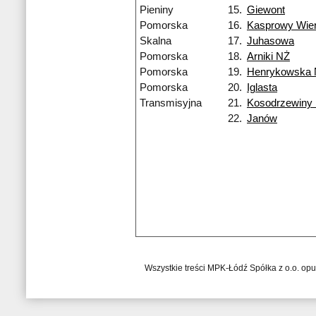
Pieniny
15.
Giewont
Pomorska
16.
Kasprowy Wie
Skalna
17.
Juhasowa
Pomorska
18.
Arniki NŻ
Pomorska
19.
Henrykowska
Pomorska
20.
Iglasta
Transmisyjna
21.
Kosodrzewiny
22.
Janów
Wszystkie treści MPK-Łódź Spółka z o.o. op