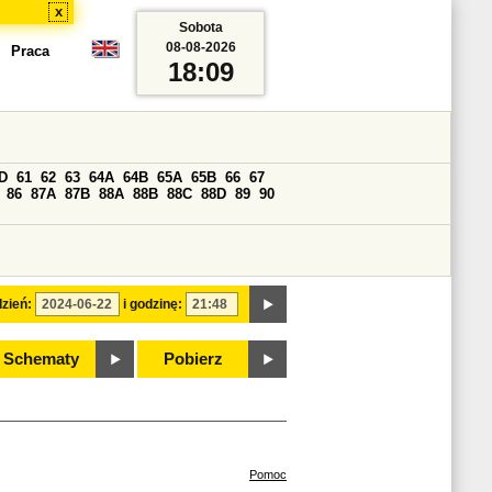
x
Sobota
08-08-2026
Praca
18:09
D
61
62
63
64A
64B
65A
65B
66
67
86
87A
87B
88A
88B
88C
88D
89
90
zień:
i godzinę:
Schematy
Pobierz
Pomoc