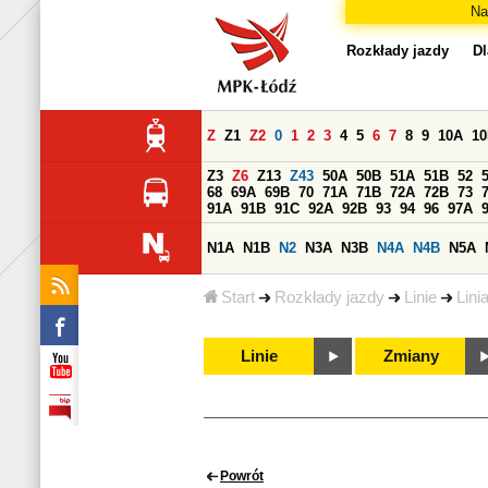
Na
Rozkłady jazdy
Dl
Z
Z1
Z2
0
1
2
3
4
5
6
7
8
9
10A
1
Z3
Z6
Z13
Z43
50A
50B
51A
51B
52
68
69A
69B
70
71A
71B
72A
72B
73
91A
91B
91C
92A
92B
93
94
96
97A
N1A
N1B
N2
N3A
N3B
N4A
N4B
N5A
Start
Rozkłady jazdy
Linie
Lini
Linie
Zmiany
Powrót