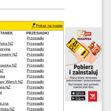
Pokaż na mapie
STANEK
PRZESIADKI
Przesiadki
ńska NŻ
Przesiadki
isyjna
Przesiadki
zewiny NŻ
Przesiadki
Przesiadki
kowska NŻ
Przesiadki
 NŻ
Przesiadki
owa
Przesiadki
wy Wierch NŻ
Przesiadki
owa NŻ
Przesiadki
t
Przesiadki
y
Przesiadki
niczna
Przesiadki
yńska NŻ
Przesiadki