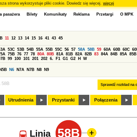
sza strona wykorzystuje pliki cookie. Dowiedz się więcej.
więcej
a pasażera
Bilety
Komunikaty
Reklama
Przetargi
O MPK
0B
11
12
13
14
15
16
41
43
45
53A
53C
53B
54B
55A
55B
55C
56
57
58A
58B
59
60A
60B
60C
60
75A
75B
76
77
78
80A
80B
81A
81B
82A
82B
83
84A
84B
85A
85B
97B
99
100
101
201
202
6.
F1
G1
G2
H
W
N5B
N6
N7A
N7B
N8
N9
a 58B
Sprawdź rozkład na d
Utrudnienia
Przystanki
Połączenia
58B
Linia