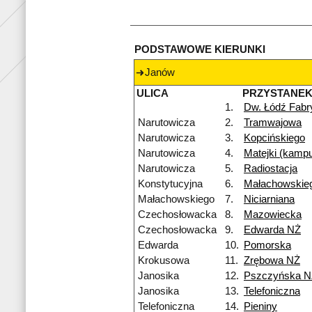
PODSTAWOWE KIERUNKI
Janów
ULICA
PRZYSTANE
1.
Dw. Łódź Fabr
Narutowicza
2.
Tramwajowa
Narutowicza
3.
Kopcińskiego
Narutowicza
4.
Matejki (kamp
Narutowicza
5.
Radiostacja
Konstytucyjna
6.
Małachowskie
Małachowskiego
7.
Niciarniana
Czechosłowacka
8.
Mazowiecka
Czechosłowacka
9.
Edwarda NŻ
Edwarda
10.
Pomorska
Krokusowa
11.
Zrębowa NŻ
Janosika
12.
Pszczyńska N
Janosika
13.
Telefoniczna
Telefoniczna
14.
Pieniny