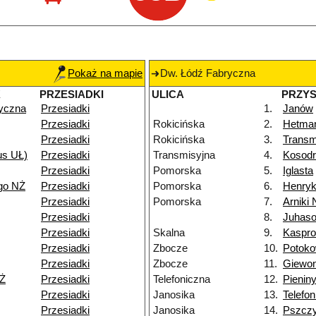
Pokaż na mapie
Dw. Łódź Fabryczna
K
PRZESIADKI
ULICA
PRZY
yczna
Przesiadki
1.
Janów
Przesiadki
Rokicińska
2.
Hetma
Przesiadki
Rokicińska
3.
Transm
us UŁ)
Przesiadki
Transmisyjna
4.
Kosodr
Przesiadki
Pomorska
5.
Iglasta
go NŻ
Przesiadki
Pomorska
6.
Henry
Przesiadki
Pomorska
7.
Arniki
Przesiadki
8.
Juhas
Przesiadki
Skalna
9.
Kaspro
Przesiadki
Zbocze
10.
Potok
Przesiadki
Zbocze
11.
Giewon
Ż
Przesiadki
Telefoniczna
12.
Pienin
Przesiadki
Janosika
13.
Telefo
Przesiadki
Janosika
14.
Pszcz