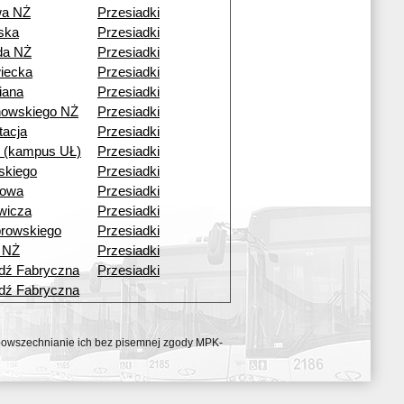
wa NŻ
Przesiadki
ska
Przesiadki
da NŻ
Przesiadki
iecka
Przesiadki
iana
Przesiadki
howskiego NŻ
Przesiadki
tacja
Przesiadki
i (kampus UŁ)
Przesiadki
skiego
Przesiadki
bowa
Przesiadki
wicza
Przesiadki
browskiego
Przesiadki
 NŻ
Przesiadki
dź Fabryczna
Przesiadki
dź Fabryczna
ozpowszechnianie ich bez pisemnej zgody MPK-