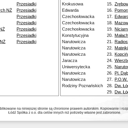
Przesiadki
Krokusowa
15.
Zrębo
rch NŻ
Przesiadki
Edwarda
16.
Pomor
Przesiadki
Czechosłowacka
17.
Edwar
Przesiadki
Czechosłowacka
18.
Mazow
 NŻ
Przesiadki
Czechosłowacka
19.
Niciarn
Przesiadki
Konstytucyjna
20.
Małac
 NŻ
Przesiadki
Narutowicza
21.
Radios
Narutowicza
22.
Matejk
Narutowicza
23.
Kopciń
Jaracza
24.
Wierz
Uniwersytecka
25.
Naruto
Narutowicza
26.
Pl. Dą
Narutowicza
27.
P.O.W.
Rodziny Poznańskich
28.
Dw. Łó
29.
Dw. Łó
ublikowane na niniejszej stronie są chronione prawem autorskim. Kopiowanie i r
Łódź Spółka z o.o. dla celów innych niż potrzeby własne jest zabronione.