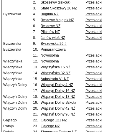
2.
Skoszewy (szkoła)
Przesiadki
3.
Stare Skoszewy 26 NŻ
Przesiadki
Byszewska
4.
Boginia NŻ
Przesiadki
5.
Byszewy Majątek NŻ
Przesiadki
6.
Byszewy NŻ
Przesiadki
7.
Plichtów NŻ
Przesiadki
8.
Janów wieś NŻ
Przesiadki
Byszewska
9.
Byszewska 26 #
Byszewska
10.
Pomarańczowa
11.
Nowosolna
Przesiadki
Wiączyńska
12.
Nowosolna
Przesiadki
Wiączyńska
13.
Wiączyńska 16 NŻ
Przesiadki
Wiączyńska
14.
Wiączyńska 32 NŻ
Przesiadki
Wiączyńska
15.
Autostrada A1 NŻ
Przesiadki
Wiączyń Dolny
16.
Wiączyń Dolny 4 NŻ
Przesiadki
17.
Wiączyń Dolny 16 NŻ
Przesiadki
Wiączyń Dolny
18.
Wiączyń Dolny 18 NŻ
Przesiadki
Wiączyń Dolny
19.
Wiączyń Dolny Szkoła
Przesiadki
Wiączyń Dolny
20.
Wiączyń Dolny 42 NŻ
Przesiadki
21.
Wiączyń Dolny 96 NŻ
Przesiadki
Gajcego
22.
Gajcego 121 NŻ
Przesiadki
Rataja
23.
Gajcego NŻ
Przesiadki