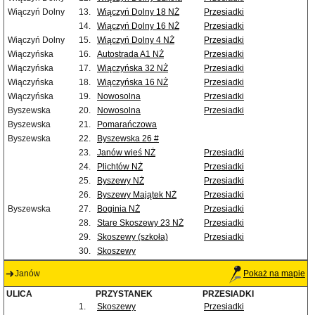
Wiączyń Dolny
13.
Wiączyń Dolny 18 NŻ
Przesiadki
14.
Wiączyń Dolny 16 NŻ
Przesiadki
Wiączyń Dolny
15.
Wiączyń Dolny 4 NŻ
Przesiadki
Wiączyńska
16.
Autostrada A1 NŻ
Przesiadki
Wiączyńska
17.
Wiączyńska 32 NŻ
Przesiadki
Wiączyńska
18.
Wiączyńska 16 NŻ
Przesiadki
Wiączyńska
19.
Nowosolna
Przesiadki
Byszewska
20.
Nowosolna
Przesiadki
Byszewska
21.
Pomarańczowa
Byszewska
22.
Byszewska 26 #
23.
Janów wieś NŻ
Przesiadki
24.
Plichtów NŻ
Przesiadki
25.
Byszewy NŻ
Przesiadki
26.
Byszewy Majątek NŻ
Przesiadki
Byszewska
27.
Boginia NŻ
Przesiadki
28.
Stare Skoszewy 23 NŻ
Przesiadki
29.
Skoszewy (szkoła)
Przesiadki
30.
Skoszewy
Janów
Pokaż na mapie
ULICA
PRZYSTANEK
PRZESIADKI
1.
Skoszewy
Przesiadki