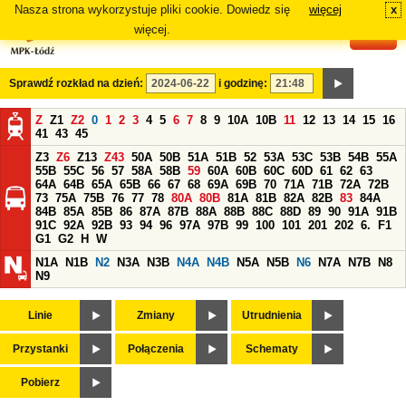
Nasza strona wykorzystuje pliki cookie. Dowiedz się
więcej
x
#
więcej.
Sprawdź rozkład na dzień:
i godzinę:
Z
Z1
Z2
0
1
2
3
4
5
6
7
8
9
10A
10B
11
12
13
14
15
16
41
43
45
Z3
Z6
Z13
Z43
50A
50B
51A
51B
52
53A
53C
53B
54B
55A
55B
55C
56
57
58A
58B
59
60A
60B
60C
60D
61
62
63
64A
64B
65A
65B
66
67
68
69A
69B
70
71A
71B
72A
72B
73
75A
75B
76
77
78
80A
80B
81A
81B
82A
82B
83
84A
84B
85A
85B
86
87A
87B
88A
88B
88C
88D
89
90
91A
91B
91C
92A
92B
93
94
96
97A
97B
99
100
101
201
202
6.
F1
G1
G2
H
W
N1A
N1B
N2
N3A
N3B
N4A
N4B
N5A
N5B
N6
N7A
N7B
N8
N9
Linie
Zmiany
Utrudnienia
Przystanki
Połączenia
Schematy
Pobierz