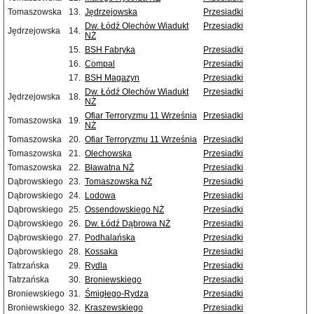
Tomaszowska
13.
Jędrzejowska
Przesiadki
Dw. Łódź Olechów Wiadukt
Przesiadki
Jędrzejowska
14.
NŻ
15.
BSH Fabryka
Przesiadki
16.
Compal
Przesiadki
17.
BSH Magazyn
Przesiadki
Dw. Łódź Olechów Wiadukt
Przesiadki
Jędrzejowska
18.
NŻ
Ofiar Terroryzmu 11 Września
Przesiadki
Tomaszowska
19.
NŻ
Tomaszowska
20.
Ofiar Terroryzmu 11 Września
Przesiadki
Tomaszowska
21.
Olechowska
Przesiadki
Tomaszowska
22.
Bławatna NŻ
Przesiadki
Dąbrowskiego
23.
Tomaszowska NŻ
Przesiadki
Dąbrowskiego
24.
Lodowa
Przesiadki
Dąbrowskiego
25.
Ossendowskiego NŻ
Przesiadki
Dąbrowskiego
26.
Dw. Łódź Dąbrowa NŻ
Przesiadki
Dąbrowskiego
27.
Podhalańska
Przesiadki
Dąbrowskiego
28.
Kossaka
Przesiadki
Tatrzańska
29.
Rydla
Przesiadki
Tatrzańska
30.
Broniewskiego
Przesiadki
Broniewskiego
31.
Śmigłego-Rydza
Przesiadki
Broniewskiego
32.
Kraszewskiego
Przesiadki