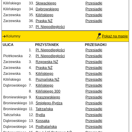
Kilińskiego
33.
Słowackiego
Przesiadki
Kilińskiego
34.
Dąbrowskiego
Przesiadki
Zarzewska
35.
Kilińskiego
Przesiadki
Zarzewska
36.
Praska NŻ
Przesiadki
37.
Pl. Niepodległości
Kolumny
Pokaż na mapie
ULICA
PRZYSTANEK
PRZESIADKI
1.
Pl. Niepodległości
Przesiadki
Piotrkowska
2.
Pl. Niepodległości
Przesiadki
Zarzewska
3.
Rzgowska NŻ
Przesiadki
Zarzewska
4.
Praska NŻ
Przesiadki
Zarzewska
5.
Kilińskiego
Przesiadki
Kilińskiego
6.
Poznańska NŻ
Przesiadki
Dąbrowskiego
7.
Kilińskiego
Przesiadki
8.
Kilińskiego 300
Przesiadki
Broniewskiego
9.
Kraszewskiego
Przesiadki
Broniewskiego
10.
Śmigłego-Rydza
Przesiadki
Broniewskiego
11.
Tatrzańska
Przesiadki
Tatrzańska
12.
Rydla
Przesiadki
Dąbrowskiego
13.
Kossaka
Przesiadki
Dąbrowskiego
14.
Podhalańska
Przesiadki