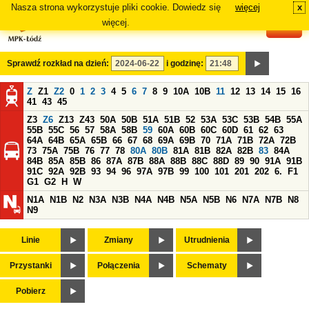
Nasza strona wykorzystuje pliki cookie. Dowiedz się
więcej
x
#
więcej.
Sprawdź rozkład na dzień:
i godzinę:
Z
Z1
Z2
0
1
2
3
4
5
6
7
8
9
10A
10B
11
12
13
14
15
16
41
43
45
Z3
Z6
Z13
Z43
50A
50B
51A
51B
52
53A
53C
53B
54B
55A
55B
55C
56
57
58A
58B
59
60A
60B
60C
60D
61
62
63
64A
64B
65A
65B
66
67
68
69A
69B
70
71A
71B
72A
72B
73
75A
75B
76
77
78
80A
80B
81A
81B
82A
82B
83
84A
84B
85A
85B
86
87A
87B
88A
88B
88C
88D
89
90
91A
91B
91C
92A
92B
93
94
96
97A
97B
99
100
101
201
202
6.
F1
G1
G2
H
W
N1A
N1B
N2
N3A
N3B
N4A
N4B
N5A
N5B
N6
N7A
N7B
N8
N9
Linie
Zmiany
Utrudnienia
Przystanki
Połączenia
Schematy
Pobierz