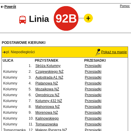
Pomoc
Powrót
92B
Linia
PODSTAWOWE KIERUNKI
pl. Niepodległości
Pokaż na mapie
ULICA
PRZYSTANEK
PRZESIADKI
1.
Stróża Kolumny
Przesiadki
Kolumny
2.
Czajewskiego NŻ
Przesiadki
Kolumny
3.
Autostrada A1 NŻ
Przesiadki
Kolumny
4.
Platanowa NŻ
Przesiadki
Kolumny
5.
Mozaikowa NŻ
Przesiadki
Kolumny
6.
Ogrodnicza NŻ
Przesiadki
Kolumny
7.
Kolumny 432 NŻ
Przesiadki
Kolumny
8.
Mahoniowa NŻ
Przesiadki
Kolumny
9.
Morenowa NŻ
Przesiadki
Kolumny
10.
Kalinowskiego
Przesiadki
Kolumny
11.
Tomaszowska
Przesiadki
Tomaszowska
12.
Małego Rycerza NŻ
Przesiadki