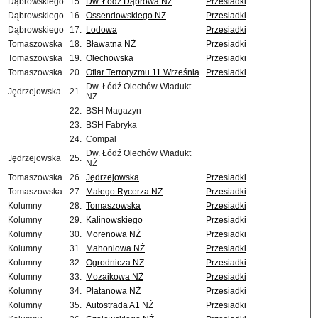
Dąbrowskiego
15.
Dw. Łódź Dąbrowa NŻ
Przesiadki
Dąbrowskiego
16.
Ossendowskiego NŻ
Przesiadki
Dąbrowskiego
17.
Lodowa
Przesiadki
Tomaszowska
18.
Bławatna NŻ
Przesiadki
Tomaszowska
19.
Olechowska
Przesiadki
Tomaszowska
20.
Ofiar Terroryzmu 11 Września
Przesiadki
Dw. Łódź Olechów Wiadukt
Jędrzejowska
21.
NŻ
22.
BSH Magazyn
23.
BSH Fabryka
24.
Compal
Dw. Łódź Olechów Wiadukt
Jędrzejowska
25.
NŻ
Tomaszowska
26.
Jędrzejowska
Przesiadki
Tomaszowska
27.
Małego Rycerza NŻ
Przesiadki
Kolumny
28.
Tomaszowska
Przesiadki
Kolumny
29.
Kalinowskiego
Przesiadki
Kolumny
30.
Morenowa NŻ
Przesiadki
Kolumny
31.
Mahoniowa NŻ
Przesiadki
Kolumny
32.
Ogrodnicza NŻ
Przesiadki
Kolumny
33.
Mozaikowa NŻ
Przesiadki
Kolumny
34.
Platanowa NŻ
Przesiadki
Kolumny
35.
Autostrada A1 NŻ
Przesiadki