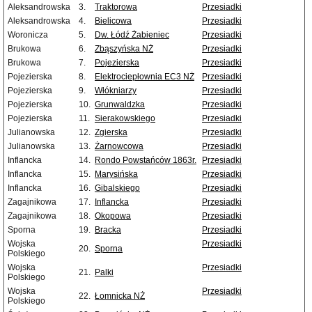
Aleksandrowska
3.
Traktorowa
Przesiadki
Aleksandrowska
4.
Bielicowa
Przesiadki
Woronicza
5.
Dw. Łódź Żabieniec
Przesiadki
Brukowa
6.
Zbąszyńska NŻ
Przesiadki
Brukowa
7.
Pojezierska
Przesiadki
Pojezierska
8.
Elektrociepłownia EC3 NŻ
Przesiadki
Pojezierska
9.
Włókniarzy
Przesiadki
Pojezierska
10.
Grunwaldzka
Przesiadki
Pojezierska
11.
Sierakowskiego
Przesiadki
Julianowska
12.
Zgierska
Przesiadki
Julianowska
13.
Żarnowcowa
Przesiadki
Inflancka
14.
Rondo Powstańców 1863r.
Przesiadki
Inflancka
15.
Marysińska
Przesiadki
Inflancka
16.
Gibalskiego
Przesiadki
Zagajnikowa
17.
Inflancka
Przesiadki
Zagajnikowa
18.
Okopowa
Przesiadki
Sporna
19.
Bracka
Przesiadki
Wojska
Przesiadki
20.
Sporna
Polskiego
Wojska
Przesiadki
21.
Palki
Polskiego
Wojska
Przesiadki
22.
Łomnicka NŻ
Polskiego