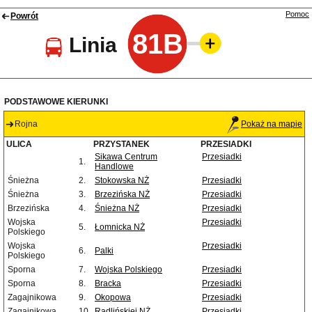
Pomoc
Powrót
81B
Linia
PODSTAWOWE KIERUNKI
Rojna
Pokaż na mapie
ULICA
PRZYSTANEK
PRZESIADKI
Sikawa Centrum
Przesiadki
1.
Handlowe
Śnieżna
2.
Stokowska NŻ
Przesiadki
Śnieżna
3.
Brzezińska NŻ
Przesiadki
Brzezińska
4.
Śnieżna NŻ
Przesiadki
Wojska
Przesiadki
5.
Łomnicka NŻ
Polskiego
Wojska
Przesiadki
6.
Palki
Polskiego
Sporna
7.
Wojska Polskiego
Przesiadki
Sporna
8.
Bracka
Przesiadki
Zagajnikowa
9.
Okopowa
Przesiadki
Zagajnikowa
10.
Radlińskiej NŻ
Przesiadki