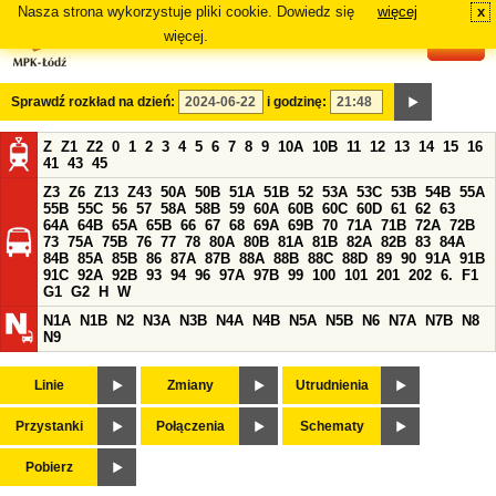
Nasza strona wykorzystuje pliki cookie. Dowiedz się
więcej
x
#
więcej.
Sprawdź rozkład na dzień:
i godzinę:
Z
Z1
Z2
0
1
2
3
4
5
6
7
8
9
10A
10B
11
12
13
14
15
16
41
43
45
Z3
Z6
Z13
Z43
50A
50B
51A
51B
52
53A
53C
53B
54B
55A
55B
55C
56
57
58A
58B
59
60A
60B
60C
60D
61
62
63
64A
64B
65A
65B
66
67
68
69A
69B
70
71A
71B
72A
72B
73
75A
75B
76
77
78
80A
80B
81A
81B
82A
82B
83
84A
84B
85A
85B
86
87A
87B
88A
88B
88C
88D
89
90
91A
91B
91C
92A
92B
93
94
96
97A
97B
99
100
101
201
202
6.
F1
G1
G2
H
W
N1A
N1B
N2
N3A
N3B
N4A
N4B
N5A
N5B
N6
N7A
N7B
N8
N9
Linie
Zmiany
Utrudnienia
Przystanki
Połączenia
Schematy
Pobierz