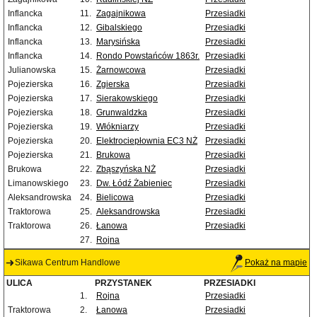
Inflancka
11.
Zagajnikowa
Przesiadki
Inflancka
12.
Gibalskiego
Przesiadki
Inflancka
13.
Marysińska
Przesiadki
Inflancka
14.
Rondo Powstańców 1863r.
Przesiadki
Julianowska
15.
Żarnowcowa
Przesiadki
Pojezierska
16.
Zgierska
Przesiadki
Pojezierska
17.
Sierakowskiego
Przesiadki
Pojezierska
18.
Grunwaldzka
Przesiadki
Pojezierska
19.
Włókniarzy
Przesiadki
Pojezierska
20.
Elektrociepłownia EC3 NŻ
Przesiadki
Pojezierska
21.
Brukowa
Przesiadki
Brukowa
22.
Zbąszyńska NŻ
Przesiadki
Limanowskiego
23.
Dw. Łódź Żabieniec
Przesiadki
Aleksandrowska
24.
Bielicowa
Przesiadki
Traktorowa
25.
Aleksandrowska
Przesiadki
Traktorowa
26.
Łanowa
Przesiadki
27.
Rojna
Sikawa Centrum Handlowe
Pokaż na mapie
ULICA
PRZYSTANEK
PRZESIADKI
1.
Rojna
Przesiadki
Traktorowa
2.
Łanowa
Przesiadki