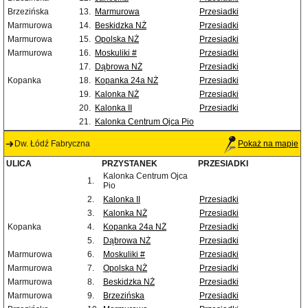
Brzezińska
13.
Marmurowa
Przesiadki
Marmurowa
14.
Beskidzka NŻ
Przesiadki
Marmurowa
15.
Opolska NŻ
Przesiadki
Marmurowa
16.
Moskuliki #
Przesiadki
17.
Dąbrowa NŻ
Przesiadki
Kopanka
18.
Kopanka 24a NŻ
Przesiadki
19.
Kalonka NŻ
Przesiadki
20.
Kalonka II
Przesiadki
21.
Kalonka Centrum Ojca Pio
Dw. Łódź Fabryczna
Pokaż na mapie
ULICA
PRZYSTANEK
PRZESIADKI
Kalonka Centrum Ojca
1.
Pio
2.
Kalonka II
Przesiadki
3.
Kalonka NŻ
Przesiadki
Kopanka
4.
Kopanka 24a NŻ
Przesiadki
5.
Dąbrowa NŻ
Przesiadki
Marmurowa
6.
Moskuliki #
Przesiadki
Marmurowa
7.
Opolska NŻ
Przesiadki
Marmurowa
8.
Beskidzka NŻ
Przesiadki
Marmurowa
9.
Brzezińska
Przesiadki