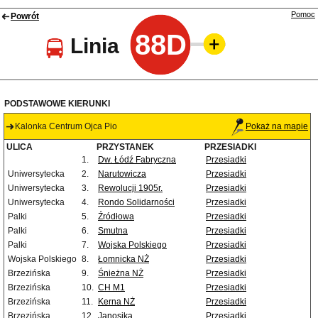
Pomoc
Powrót
88D
Linia
PODSTAWOWE KIERUNKI
Kalonka Centrum Ojca Pio
Pokaż na mapie
ULICA
PRZYSTANEK
PRZESIADKI
1.
Dw. Łódź Fabryczna
Przesiadki
Uniwersytecka
2.
Narutowicza
Przesiadki
Uniwersytecka
3.
Rewolucji 1905r.
Przesiadki
Uniwersytecka
4.
Rondo Solidarności
Przesiadki
Palki
5.
Źródłowa
Przesiadki
Palki
6.
Smutna
Przesiadki
Palki
7.
Wojska Polskiego
Przesiadki
Wojska Polskiego
8.
Łomnicka NŻ
Przesiadki
Brzezińska
9.
Śnieżna NŻ
Przesiadki
Brzezińska
10.
CH M1
Przesiadki
Brzezińska
11.
Kerna NŻ
Przesiadki
Brzezińska
12.
Janosika
Przesiadki