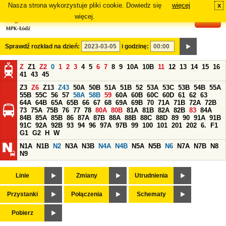
Nasza strona wykorzystuje pliki cookie. Dowiedz się
więcej
x
#
więcej.
Sprawdź rozkład na dzień:
i godzinę:
Z
Z1
Z2
0
1
2
3
4
5
6
7
8
9
10A
10B
11
12
13
14
15
16
41
43
45
Z3
Z6
Z13
Z43
50A
50B
51A
51B
52
53A
53C
53B
54B
55A
55B
55C
56
57
58A
58B
59
60A
60B
60C
60D
61
62
63
64A
64B
65A
65B
66
67
68
69A
69B
70
71A
71B
72A
72B
73
75A
75B
76
77
78
80A
80B
81A
81B
82A
82B
83
84A
84B
85A
85B
86
87A
87B
88A
88B
88C
88D
89
90
91A
91B
91C
92A
92B
93
94
96
97A
97B
99
100
101
201
202
6.
F1
G1
G2
H
W
N1A
N1B
N2
N3A
N3B
N4A
N4B
N5A
N5B
N6
N7A
N7B
N8
N9
Linie
Zmiany
Utrudnienia
Przystanki
Połączenia
Schematy
Pobierz