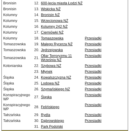
Bronisin
12.
600-lecia miasta Łodzi NŻ
Bronisin
13.
Wiskicka NŻ
Kolumny
14.
Bronisin NŻ
Kolumny
15.
Wrzecionowa NŻ
Kolumny
16.
Kolumny 242 NŻ
Kolumny
17.
Cierniówki NŻ
Kolumny
18.
Tomaszowska
Przesiadki
Tomaszowska
19.
Małego Rycerza NŻ
Przesiadki
Tomaszowska
20.
Jędrzejowska
Przesiadki
Ofiar Terroryzmu 11
Przesiadki
Tomaszowska
21.
Września NŻ
Kotoniarska
22.
Szybowa NŻ
Przesiadki
23.
Młynek
Przesiadki
Śląska
24.
Kowalszczyzna NŻ
Przesiadki
Śląska
25.
Lodowa NŻ
Przesiadki
Śląska
26.
Szymańskiego NŻ
Przesiadki
Konspiracyjnego
Przesiadki
27.
Śląska
WP
Konspiracyjnego
Przesiadki
28.
Felińskiego
WP
Tatrzańska
29.
Rydla
Przesiadki
Tatrzańska
30.
Dąbrowskiego
Przesiadki
31.
Park Podolski