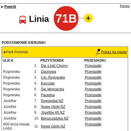
Pomoc
Powrót
71B
Linia
PODSTAWOWE KIERUNKI
Park Podolski
Pokaż na mapie
ULICA
PRZYSTANEK
PRZESIADKI
1.
Dw. Łódź Chojny
Przesiadki
Rzgowska
2.
Dachowa
Przesiadki
Rzgowska
3.
Cm. Rzgowska
Przesiadki
Rzgowska
4.
Kurczaki
Przesiadki
Rzgowska
5.
Św. Wojciecha
Przesiadki
Rzgowska
6.
Paradna
Przesiadki
Józefów
7.
Rzgowska NŻ
Przesiadki
Józefów
8.
Nowe Górki NŻ
Przesiadki
Józefów
9.
Józefów 60 NŻ
Przesiadki
Józefów
10.
Bieszczadzka NŻ
Przesiadki
600-lecia miasta
Przesiadki
11.
Nowe Górki NŻ
Łodzi