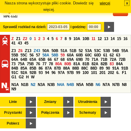
Nasza strona wykorzystuje pliki cookie. Dowiedz się
więcej
x
#
więcej.
Sprawdź rozkład na dzień:
i godzinę:
Z
Z1
Z2
0
1
2
3
4
5
6
7
8
9
10A
10B
11
12
13
14
15
16
41
43
45
Z3
Z6
Z13
Z43
50A
50B
51A
51B
52
53A
53C
53B
54B
55A
55B
55C
56
57
58A
58B
59
60A
60B
60C
60D
61
62
63
64A
64B
65A
65B
66
67
68
69A
69B
70
71A
71B
72A
72B
73
75A
75B
76
77
78
80A
80B
81A
81B
82A
82B
83
84A
84B
85A
85B
86
87A
87B
88A
88B
88C
88D
89
90
91A
91B
91C
92A
92B
93
94
96
97A
97B
99
100
101
201
202
6.
F1
G1
G2
H
W
N1A
N1B
N2
N3A
N3B
N4A
N4B
N5A
N5B
N6
N7A
N7B
N8
N9
Linie
Zmiany
Utrudnienia
Przystanki
Połączenia
Schematy
Pobierz