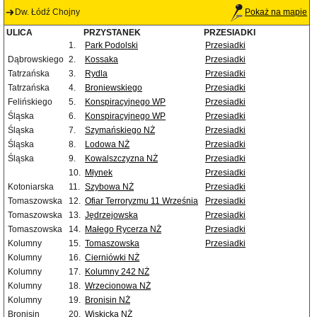
Dw. Łódź Chojny
Pokaż na mapie
ULICA
PRZYSTANEK
PRZESIADKI
1.
Park Podolski
Przesiadki
Dąbrowskiego
2.
Kossaka
Przesiadki
Tatrzańska
3.
Rydla
Przesiadki
Tatrzańska
4.
Broniewskiego
Przesiadki
Felińskiego
5.
Konspiracyjnego WP
Przesiadki
Śląska
6.
Konspiracyjnego WP
Przesiadki
Śląska
7.
Szymańskiego NŻ
Przesiadki
Śląska
8.
Lodowa NŻ
Przesiadki
Śląska
9.
Kowalszczyzna NŻ
Przesiadki
10.
Młynek
Przesiadki
Kotoniarska
11.
Szybowa NŻ
Przesiadki
Tomaszowska
12.
Ofiar Terroryzmu 11 Września
Przesiadki
Tomaszowska
13.
Jędrzejowska
Przesiadki
Tomaszowska
14.
Małego Rycerza NŻ
Przesiadki
Kolumny
15.
Tomaszowska
Przesiadki
Kolumny
16.
Cierniówki NŻ
Kolumny
17.
Kolumny 242 NŻ
Kolumny
18.
Wrzecionowa NŻ
Kolumny
19.
Bronisin NŻ
Bronisin
20.
Wiskicka NŻ