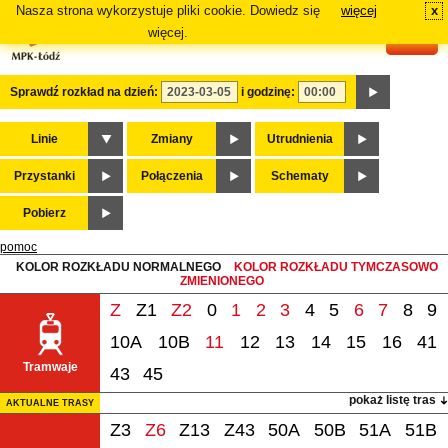
Nasza strona wykorzystuje pliki cookie. Dowiedz się
więcej
x
#
więcej.
Sprawdź rozkład na dzień:
i godzinę:
Linie
Zmiany
Utrudnienia
Przystanki
Połączenia
Schematy
Pobierz
pomoc
KOLOR ROZKŁADU NORMALNEGO
KOLOR ROZKŁADU TYMCZASOWO
ZMIENIONEGO
Z
Z1
Z2
0
1
2
3
4
5
6
7
8
9
10A
10B
11
12
13
14
15
16
41
Tramwaje
43
45
pokaż listę tras
AKTUALNE TRASY
Z3
Z6
Z13
Z43
50A
50B
51A
51B