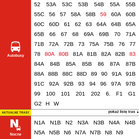
52
53A
53C
53B
54B
55A
55B
55C
56
57
58A
58B
59
60A
60B
60C
60D
61
62
63
64A
64B
65A
65B
66
67
68
69A
69B
70
71A
71B
72A
72B
73
75A
75B
76
77
78
80A
80B
81A
81B
82A
82B
83
Autobusy
84A
84B
85A
85B
86
87A
87B
88A
88B
88C
88D
89
90
91A
91B
91C
92A
92B
93
94
96
97A
97B
99
100
101
201
202
6.
F1
G1
G2
H
W
pokaż listę tras
AKTUALNE TRASY
N1A
N1B
N2
N3A
N3B
N4A
N4B
N5A
N5B
N6
N7A
N7B
N8
N9
Nocne