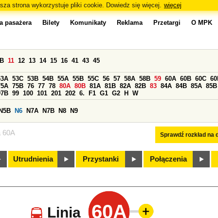
sza strona wykorzystuje pliki cookie. Dowiedz się więcej.
więcej
a pasażera
Bilety
Komunikaty
Reklama
Przetargi
O MPK
0B
11
12
13
14
15
16
41
43
45
53A
53C
53B
54B
55A
55B
55C
56
57
58A
58B
59
60A
60B
60C
60
75A
75B
76
77
78
80A
80B
81A
81B
82A
82B
83
84A
84B
85A
85B
97B
99
100
101
201
202
6.
F1
G1
G2
H
W
N5B
N6
N7A
N7B
N8
N9
a 60A
Sprawdź rozkład na d
Utrudnienia
Przystanki
Połączenia
60A
Linia