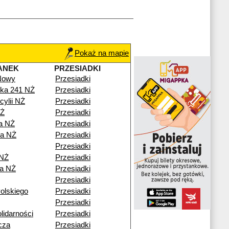
Pokaż na mapie
ANEK
PRZESIADKI
 Nowy
Przesiadki
ka 241 NŻ
Przesiadki
cylii NŻ
Przesiadki
NŻ
Przesiadki
a NŻ
Przesiadki
a NŻ
Przesiadki
Przesiadki
 NŻ
Przesiadki
a NŻ
Przesiadki
Przesiadki
olskiego
Przesiadki
Przesiadki
lidarności
Przesiadki
cza
Przesiadki