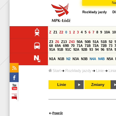
Na
Rozkłady jazdy
Dl
Z
Z1
Z2
0
1
2
3
4
5
6
7
8
9
10A
1
Z3
Z6
Z13
Z43
50A
50B
51A
51B
52
68
69A
69B
70
71A
71B
72A
72B
73
91A
91B
91C
92A
92B
93
94
96
97A
N1A
N1B
N2
N3A
N3B
N4A
N4B
N5A
Start
Rozkłady jazdy
Linie
Lini
Linie
Zmiany
Powrót