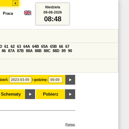
x
Niedziela
09-08-2026
Praca
08:48
D
61
62
63
64A
64B
65A
65B
66
67
86
87A
87B
88A
88B
88C
88D
89
90
zień:
i godzinę:
Schematy
Pobierz
Pomoc