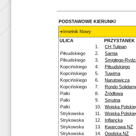
PODSTAWOWE KIERUNKI
Imielnik Nowy
ULICA
PRZYSTANEK
1.
CH Tulipan
Piłsudskiego
2.
Sarnia
Piłsudskiego
3.
Śmigłego-Rydz
Kopcińskiego
4.
Piłsudskiego
Kopcińskiego
5.
Tuwima
Kopcińskiego
6.
Narutowicza
Kopcińskiego
7.
Rondo Solidarn
Palki
8.
Źródłowa
Palki
9.
Smutna
Palki
10.
Wojska Polskie
Strykowska
11.
Wojska Polski
Strykowska
12.
Inflancka
Strykowska
13.
Kwarcowa NŻ
Strykowska
14.
Opolska NŻ