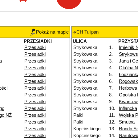
Pokaż na mapie
CH Tulipan
PRZESIADKI
ULICA
PRZYST
Przesiadki
Strykowska
1.
Imielnik
Przesiadki
Strykowska
2.
Strykows
a
Przesiadki
Strykowska
3.
Jana i Ce
Przesiadki
Strykowska
4.
Okólna 
Przesiadki
Strykowska
5.
Łodziank
Przesiadki
Strykowska
6.
Rogowsk
ości
Przesiadki
Strykowska
7.
Herbowa
Przesiadki
Strykowska
8.
Opolska
Przesiadki
Strykowska
9.
Kwarcow
go
Przesiadki
Strykowska
10.
Inflancka
ego NŻ
Przesiadki
Palki
11.
Wojska P
Przesiadki
Palki
12.
Smutna
Przesiadki
Kopcińskiego
13.
Rondo So
Przesiadki
Kopcińskiego
14.
Narutowi