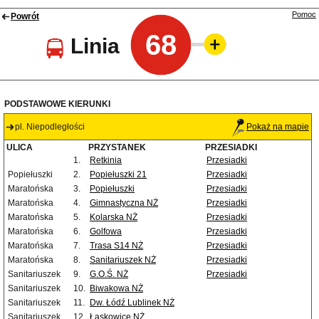
Pomoc
Powrót
68
Linia
PODSTAWOWE KIERUNKI
pl. Niepodległości
Pokaż na mapie
ULICA
PRZYSTANEK
PRZESIADKI
1.
Retkinia
Przesiadki
Popiełuszki
2.
Popiełuszki 21
Przesiadki
Maratońska
3.
Popiełuszki
Przesiadki
Maratońska
4.
Gimnastyczna NŻ
Przesiadki
Maratońska
5.
Kolarska NŻ
Przesiadki
Maratońska
6.
Golfowa
Przesiadki
Maratońska
7.
Trasa S14 NŻ
Przesiadki
Maratońska
8.
Sanitariuszek NŻ
Przesiadki
Sanitariuszek
9.
G.O.Ś. NŻ
Przesiadki
Sanitariuszek
10.
Biwakowa NŻ
Sanitariuszek
11.
Dw. Łódź Lublinek NŻ
Sanitariuszek
12.
Łaskowice NŻ