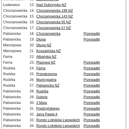
Łaskowice
13.
Nad Dobrzynką NŻ
Chocianowicka
14.
Chocianowicka 199 NŻ
Chocianowicka
15.
Chocianowicka 143 NŻ
Chocianowicka
16.
Chocianowicka 95 NŻ
Chocianowicka
17.
Chocianowicka 57 NŻ
Pabianicka
18.
Chocianowicka
Przesiadki
Pabianicka
19.
Długa
Przesiadki
Mierzejowa
20.
Długa NŻ
Mierzejowa
21.
Koszalińska NŻ
Farna
22.
Albańska NŻ
Farna
23.
Plażowa NŻ
Przesiadki
Rudzka
24.
Farna
Przesiadki
Rudzka
25.
Przestrzenna
Przesiadki
Rudzka
26.
Municypalna
Przesiadki
Rudzka
27.
Pabianicka NŻ
Przesiadki
Pabianicka
28.
Rudzka
Przesiadki
Pabianicka
29.
Dubois
Przesiadki
Pabianicka
30.
3 Maja
Przesiadki
Pabianicka
31.
Prądzyńskiego
Przesiadki
Pabianicka
32.
Jana Pawła II
Przesiadki
Pabianicka
33.
Rondo Lotników Lwowskich
Przesiadki
Pabianicka
34.
Rondo Lotników Lwowskich
Przesiadki