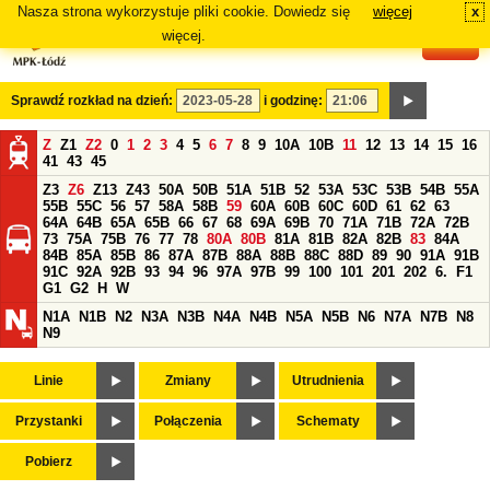
Nasza strona wykorzystuje pliki cookie. Dowiedz się
więcej
x
#
więcej.
Sprawdź rozkład na dzień:
i godzinę:
Z
Z1
Z2
0
1
2
3
4
5
6
7
8
9
10A
10B
11
12
13
14
15
16
41
43
45
Z3
Z6
Z13
Z43
50A
50B
51A
51B
52
53A
53C
53B
54B
55A
55B
55C
56
57
58A
58B
59
60A
60B
60C
60D
61
62
63
64A
64B
65A
65B
66
67
68
69A
69B
70
71A
71B
72A
72B
73
75A
75B
76
77
78
80A
80B
81A
81B
82A
82B
83
84A
84B
85A
85B
86
87A
87B
88A
88B
88C
88D
89
90
91A
91B
91C
92A
92B
93
94
96
97A
97B
99
100
101
201
202
6.
F1
G1
G2
H
W
N1A
N1B
N2
N3A
N3B
N4A
N4B
N5A
N5B
N6
N7A
N7B
N8
N9
Linie
Zmiany
Utrudnienia
Przystanki
Połączenia
Schematy
Pobierz