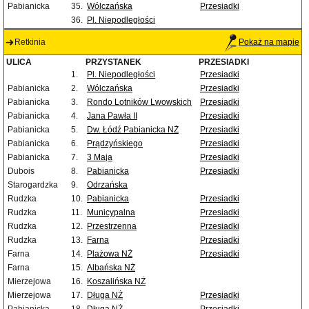
Pabianicka
35.
Wólczańska
Przesiadki
36.
Pl. Niepodległości
Retkinia
Pokaż na mapie
ULICA
PRZYSTANEK
PRZESIADKI
1.
Pl. Niepodległości
Przesiadki
Pabianicka
2.
Wólczańska
Przesiadki
Pabianicka
3.
Rondo Lotników Lwowskich
Przesiadki
Pabianicka
4.
Jana Pawła II
Przesiadki
Pabianicka
5.
Dw. Łódź Pabianicka NŻ
Przesiadki
Pabianicka
6.
Prądzyńskiego
Przesiadki
Pabianicka
7.
3 Maja
Przesiadki
Dubois
8.
Pabianicka
Przesiadki
Starogardzka
9.
Odrzańska
Rudzka
10.
Pabianicka
Przesiadki
Rudzka
11.
Municypalna
Przesiadki
Rudzka
12.
Przestrzenna
Przesiadki
Rudzka
13.
Farna
Przesiadki
Farna
14.
Plażowa NŻ
Przesiadki
Farna
15.
Albańska NŻ
Mierzejowa
16.
Koszalińska NŻ
Mierzejowa
17.
Długa NŻ
Przesiadki