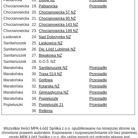
Pabianicka
18.
Długa NŻ
Przesiadki
Chocianowicka
19.
Pabianicka
Przesiadki
Chocianowicka
20.
Chocianowicka 57 NŻ
Chocianowicka
21.
Chocianowicka 95 NŻ
Chocianowicka
22.
Chocianowicka 143 NŻ
Chocianowicka
23.
Chocianowicka 199 NŻ
Łaskowice
24.
Nad Dobrzynką NŻ
Sanitariuszek
25.
Łaskowice NŻ
Sanitariuszek
26.
Dw. Łódź Lublinek NŻ
Sanitariuszek
27.
Biwakowa NŻ
Sanitariuszek
28.
G.O.Ś. NŻ
Maratońska
29.
Sanitariuszek NŻ
Przesiadki
Maratońska
30.
Trasa S14 NŻ
Przesiadki
Maratońska
31.
Golfowa
Przesiadki
Maratońska
32.
Kolarska NŻ
Przesiadki
Maratońska
33.
Gimnastyczna NŻ
Przesiadki
Maratońska
34.
Popiełuszki
Przesiadki
Popiełuszki
35.
Popiełuszki 21
Przesiadki
36.
Retkinia
Wszystkie treści MPK-Łódź Spółka z o.o. opublikowane na niniejszej stronie są
chronione prawem autorskim. Kopiowanie i rozpowszechnianie ich bez pisemnej
zgody MPK-Łódź Spółka z o.o. dla celów innych niż potrzeby własne jest