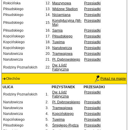
Rokicińska
12.
Maszynowa
Przesiadki
Piłsudskiego
13.
Widzew Stadion
Przesiadki
Piłsudskiego
14.
Niciarniana
Przesiadki
Konstytucyjna (Wi-
Przesiadki
Piłsudskiego
15.
Ma)
Piłsudskiego
16.
Sarnia
Przesiadki
Kopcińskiego
17.
Piłsudskiego
Przesiadki
Kopcińskiego
18.
Tuwima
Przesiadki
Kopcińskiego
19.
Narutowicza
Przesiadki
Narutowicza
20.
Tramwajowa
Przesiadki
Narutowicza
21.
Pl. Dąbrowskiego
Przesiadki
Dw. Łódź
Rodziny Poznańskich
22.
Fabryczna
Olechów
Pokaż na mapie
ULICA
PRZYSTANEK
PRZESIADKI
Dw. Łódź
Przesiadki
Rodziny Poznańskich
1.
Fabryczna
Narutowicza
2.
Pl. Dąbrowskiego
Przesiadki
Narutowicza
3.
Tramwajowa
Przesiadki
Narutowicza
4.
Kopcińskiego
Przesiadki
Kopcińskiego
5.
Tuwima
Przesiadki
Piłsudskiego
6.
Śmigłego-Rydza
Przesiadki