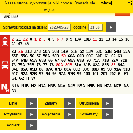
Nasza strona wykorzystuje pliki cookie. Dowiedz się
więcej
x
#
więcej.
Sprawdź rozkład na dzień:
i godzinę:
Z
Z1
Z2
0
1
2
3
4
5
6
7
8
9
10A
10B
11
12
13
14
15
16
41
43
45
Z3
Z6
Z13
Z43
50A
50B
51A
51B
52
53A
53C
53B
54B
55A
55B
55C
56
57
58A
58B
59
60A
60B
60C
60D
61
62
63
64A
64B
65A
65B
66
67
68
69A
69B
70
71A
71B
72A
72B
73
75A
75B
76
77
78
80A
80B
81A
81B
82A
82B
83
84A
84B
85A
85B
86
87A
87B
88A
88B
88C
88D
89
90
91A
91B
91C
92A
92B
93
94
96
97A
97B
99
100
101
201
202
6.
F1
G1
G2
H
W
N1A
N1B
N2
N3A
N3B
N4A
N4B
N5A
N5B
N6
N7A
N7B
N8
N9
Linie
Zmiany
Utrudnienia
Przystanki
Połączenia
Schematy
Pobierz