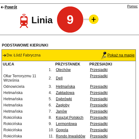
Pomoc
Powrót
9
Linia
PODSTAWOWE KIERUNKI
Dw. Łódź Fabryczna
Pokaż na mapie
ULICA
PRZYSTANEK
PRZESIADKI
1.
Olechów
Przesiadki
Ofiar Terroryzmu 11
Przesiadki
2.
Dell
Września
Odnowiciela
3.
Hetmańska
Przesiadki
Hetmańska
4.
Zakładowa
Przesiadki
Hetmańska
5.
Dąbrówki
Przesiadki
Hetmańska
6.
Zagłoby
Przesiadki
Hetmańska
7.
Janów
Przesiadki
Rokicińska
8.
Książąt Polskich
Przesiadki
Rokicińska
9.
Lermontowa
Przesiadki
Rokicińska
10.
Gogola
Przesiadki
Rokicińska
11.
Rondo Inwalidów
Przesiadki