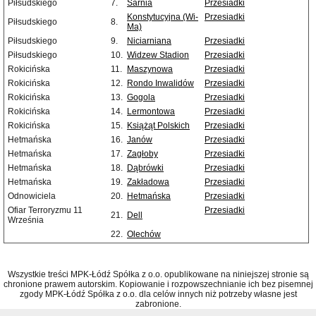
Piłsudskiego
7.
Sarnia
Przesiadki
Konstytucyjna (Wi-
Przesiadki
Piłsudskiego
8.
Ma)
Piłsudskiego
9.
Niciarniana
Przesiadki
Piłsudskiego
10.
Widzew Stadion
Przesiadki
Rokicińska
11.
Maszynowa
Przesiadki
Rokicińska
12.
Rondo Inwalidów
Przesiadki
Rokicińska
13.
Gogola
Przesiadki
Rokicińska
14.
Lermontowa
Przesiadki
Rokicińska
15.
Książąt Polskich
Przesiadki
Hetmańska
16.
Janów
Przesiadki
Hetmańska
17.
Zagłoby
Przesiadki
Hetmańska
18.
Dąbrówki
Przesiadki
Hetmańska
19.
Zakładowa
Przesiadki
Odnowiciela
20.
Hetmańska
Przesiadki
Ofiar Terroryzmu 11
Przesiadki
21.
Dell
Września
22.
Olechów
Wszystkie treści MPK-Łódź Spółka z o.o. opublikowane na niniejszej stronie są
chronione prawem autorskim. Kopiowanie i rozpowszechnianie ich bez pisemnej
zgody MPK-Łódź Spółka z o.o. dla celów innych niż potrzeby własne jest
zabronione.