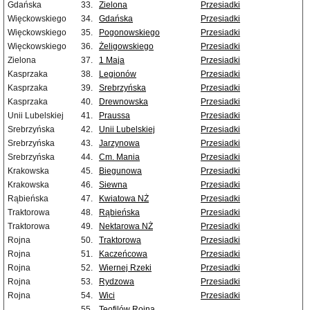
Gdańska
33.
Zielona
Przesiadki
Więckowskiego
34.
Gdańska
Przesiadki
Więckowskiego
35.
Pogonowskiego
Przesiadki
Więckowskiego
36.
Żeligowskiego
Przesiadki
Zielona
37.
1 Maja
Przesiadki
Kasprzaka
38.
Legionów
Przesiadki
Kasprzaka
39.
Srebrzyńska
Przesiadki
Kasprzaka
40.
Drewnowska
Przesiadki
Unii Lubelskiej
41.
Praussa
Przesiadki
Srebrzyńska
42.
Unii Lubelskiej
Przesiadki
Srebrzyńska
43.
Jarzynowa
Przesiadki
Srebrzyńska
44.
Cm. Mania
Przesiadki
Krakowska
45.
Biegunowa
Przesiadki
Krakowska
46.
Siewna
Przesiadki
Rąbieńska
47.
Kwiatowa NŻ
Przesiadki
Traktorowa
48.
Rąbieńska
Przesiadki
Traktorowa
49.
Nektarowa NŻ
Przesiadki
Rojna
50.
Traktorowa
Przesiadki
Rojna
51.
Kaczeńcowa
Przesiadki
Rojna
52.
Wiernej Rzeki
Przesiadki
Rojna
53.
Rydzowa
Przesiadki
Rojna
54.
Wici
Przesiadki
55.
Teofilów Rojna