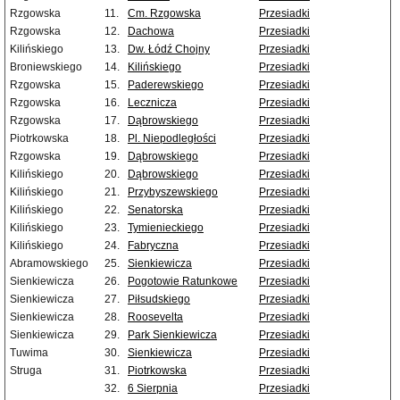
Rzgowska
11.
Cm. Rzgowska
Przesiadki
Rzgowska
12.
Dachowa
Przesiadki
Kilińskiego
13.
Dw. Łódź Chojny
Przesiadki
Broniewskiego
14.
Kilińskiego
Przesiadki
Rzgowska
15.
Paderewskiego
Przesiadki
Rzgowska
16.
Lecznicza
Przesiadki
Rzgowska
17.
Dąbrowskiego
Przesiadki
Piotrkowska
18.
Pl. Niepodległości
Przesiadki
Rzgowska
19.
Dąbrowskiego
Przesiadki
Kilińskiego
20.
Dąbrowskiego
Przesiadki
Kilińskiego
21.
Przybyszewskiego
Przesiadki
Kilińskiego
22.
Senatorska
Przesiadki
Kilińskiego
23.
Tymienieckiego
Przesiadki
Kilińskiego
24.
Fabryczna
Przesiadki
Abramowskiego
25.
Sienkiewicza
Przesiadki
Sienkiewicza
26.
Pogotowie Ratunkowe
Przesiadki
Sienkiewicza
27.
Piłsudskiego
Przesiadki
Sienkiewicza
28.
Roosevelta
Przesiadki
Sienkiewicza
29.
Park Sienkiewicza
Przesiadki
Tuwima
30.
Sienkiewicza
Przesiadki
Struga
31.
Piotrkowska
Przesiadki
32.
6 Sierpnia
Przesiadki