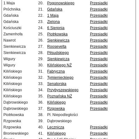
1 Maja
20.
Pogonowskiego
Przesiadki
Próchnika
21.
Gdańska
Przesiadki
Gdańska
22.
1 Maja
Przesiadki
Gdańska
23.
Zielona
Przesiadki
Kościuszki
24.
6 Sierpnia
Przesiadki
Zamenhofa
25.
Piotrkowska
Przesiadki
Nawrot
26.
Sienkiewicza
Przesiadki
Sienkiewicza
27.
Roosevelta
Przesiadki
Sienkiewicza
28.
Piłsudskiego
Przesiadki
Wigury
29.
Sienkiewicza
Przesiadki
Wigury
30.
Kilińskiego NŻ
Przesiadki
Kilińskiego
31.
Fabryczna
Przesiadki
Kilińskiego
32.
Tymienieckiego
Przesiadki
Kilińskiego
33.
Senatorska
Przesiadki
Kilińskiego
34.
Przybyszewskiego
Przesiadki
Kilińskiego
35.
Poznańska NŻ
Przesiadki
Dąbrowskiego
36.
Kilińskiego
Przesiadki
Dąbrowskiego
37.
Rzgowska
Przesiadki
Piotrkowska
38.
Pl. Niepodległości
Rzgowska
39.
Dąbrowskiego
Rzgowska
40.
Lecznicza
Przesiadki
Broniewskiego
41.
Kilińskiego
Przesiadki