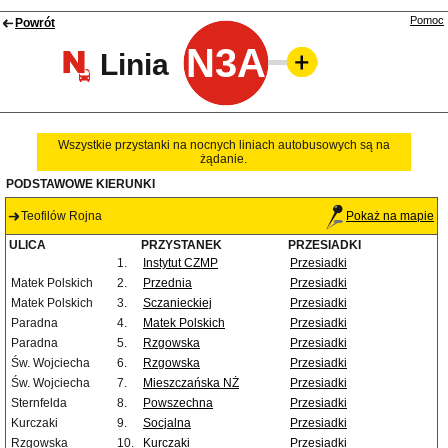
Pomoc
Powrót
N3A
Linia
Wszystkie przystanki na nocnych liniach autobusowych są na
żądanie.
PODSTAWOWE KIERUNKI
Teofilów Rojna
Pokaż na mapie
ULICA
PRZYSTANEK
PRZESIADKI
1.
Instytut CZMP
Przesiadki
Matek Polskich
2.
Przednia
Przesiadki
Matek Polskich
3.
Sczanieckiej
Przesiadki
Paradna
4.
Matek Polskich
Przesiadki
Paradna
5.
Rzgowska
Przesiadki
Św. Wojciecha
6.
Rzgowska
Przesiadki
Św. Wojciecha
7.
Mieszczańska NŻ
Przesiadki
Sternfelda
8.
Powszechna
Przesiadki
Kurczaki
9.
Socjalna
Przesiadki
Rzgowska
10.
Kurczaki
Przesiadki