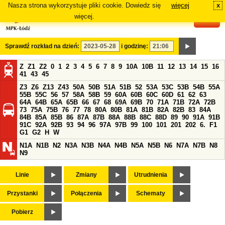
Nasza strona wykorzystuje pliki cookie. Dowiedz się
więcej
x
#
więcej.
Sprawdź rozkład na dzień:
i godzinę:
Z
Z1
Z2
0
1
2
3
4
5
6
7
8
9
10A
10B
11
12
13
14
15
16
41
43
45
Z3
Z6
Z13
Z43
50A
50B
51A
51B
52
53A
53C
53B
54B
55A
55B
55C
56
57
58A
58B
59
60A
60B
60C
60D
61
62
63
64A
64B
65A
65B
66
67
68
69A
69B
70
71A
71B
72A
72B
73
75A
75B
76
77
78
80A
80B
81A
81B
82A
82B
83
84A
84B
85A
85B
86
87A
87B
88A
88B
88C
88D
89
90
91A
91B
91C
92A
92B
93
94
96
97A
97B
99
100
101
201
202
6.
F1
G1
G2
H
W
N1A
N1B
N2
N3A
N3B
N4A
N4B
N5A
N5B
N6
N7A
N7B
N8
N9
Linie
Zmiany
Utrudnienia
Przystanki
Połączenia
Schematy
Pobierz