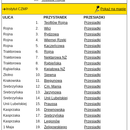
Instytut CZMP
Pokaż na mapie
ULICA
PRZYSTANEK
PRZESIADKI
1.
Teofilów Rojna
Przesiadki
Rojna
2.
Wici
Przesiadki
Rojna
3.
Rydzowa
Przesiadki
Rojna
4.
Wiernej Rzeki
Przesiadki
Rojna
5.
Kaczeńcowa
Przesiadki
Traktorowa
6.
Rojna
Przesiadki
Traktorowa
7.
Nektarowa NŻ
Przesiadki
Traktorowa
8.
Rąbieńska
Przesiadki
Rąbieńska
9.
Kwiatowa NŻ
Przesiadki
Złotno
10.
Siewna
Przesiadki
Krakowska
11.
Biegunowa
Przesiadki
Srebrzyńska
12.
Cm. Mania
Przesiadki
Srebrzyńska
13.
Jarzynowa
Przesiadki
Srebrzyńska
14.
Unii Lubelskiej
Przesiadki
Unii Lubelskiej
15.
Praussa
Przesiadki
Kasprzaka
16.
Drewnowska
Przesiadki
Kasprzaka
17.
Srebrzyńska
Przesiadki
Kasprzaka
18.
Legionów
Przesiadki
1 Maja
19.
Żeligowskiego
Przesiadki