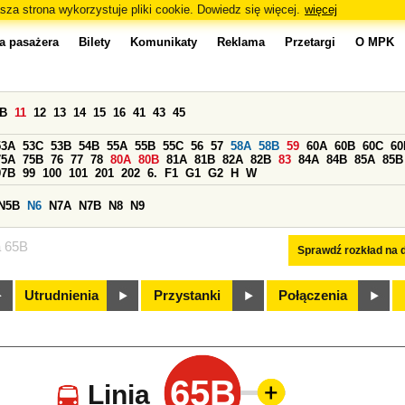
sza strona wykorzystuje pliki cookie. Dowiedz się więcej.
więcej
a pasażera
Bilety
Komunikaty
Reklama
Przetargi
O MPK
0B
11
12
13
14
15
16
41
43
45
53A
53C
53B
54B
55A
55B
55C
56
57
58A
58B
59
60A
60B
60C
60
75A
75B
76
77
78
80A
80B
81A
81B
82A
82B
83
84A
84B
85A
85B
97B
99
100
101
201
202
6.
F1
G1
G2
H
W
N5B
N6
N7A
N7B
N8
N9
a 65B
Sprawdź rozkład na d
Utrudnienia
Przystanki
Połączenia
65B
Linia