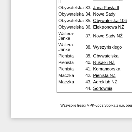
II
Obywatelska
33.
Jana Pawła II
Obywatelska
34.
Nowe Sady
Obywatelska
35.
Obywatelska 106
Obywatelska
36.
Elektronowa NŻ
Waltera-
37.
Nowe Sady NŻ
Janke
Waltera-
38.
Wyszyńskiego
Janke
Pienista
39.
Obywatelska
Pienista
40.
Rusałki NŻ
Pienista
41.
Komandorska
Maczka
42.
Pienista NŻ
Maczka
43.
Aeroklub NŻ
44.
Sortownia
Wszystkie treści MPK-Łódź Spółka z o.o. op