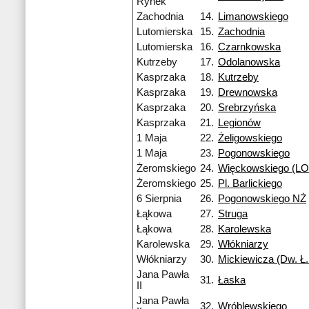
Rynek
Zachodnia
14.
Limanowskiego
Lutomierska
15.
Zachodnia
Lutomierska
16.
Czarnkowska
Kutrzeby
17.
Odolanowska
Kasprzaka
18.
Kutrzeby
Kasprzaka
19.
Drewnowska
Kasprzaka
20.
Srebrzyńska
Kasprzaka
21.
Legionów
1 Maja
22.
Żeligowskiego
1 Maja
23.
Pogonowskiego
Żeromskiego
24.
Więckowskiego (LO 
Żeromskiego
25.
Pl. Barlickiego
6 Sierpnia
26.
Pogonowskiego NŻ
Łąkowa
27.
Struga
Łąkowa
28.
Karolewska
Karolewska
29.
Włókniarzy
Włókniarzy
30.
Mickiewicza (Dw. Ł.
Jana Pawła
31.
Łaska
II
Jana Pawła
32.
Wróblewskiego