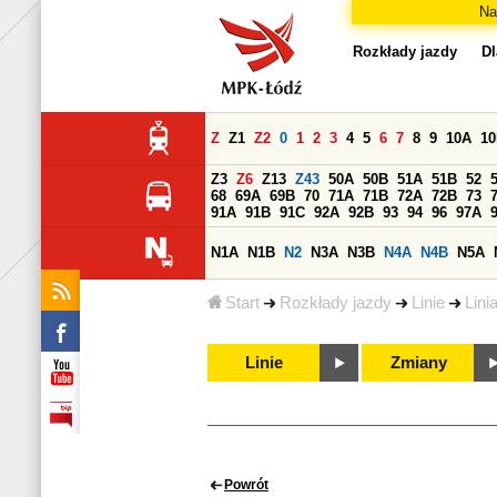
Na
Rozkłady jazdy
Dl
Z
Z1
Z2
0
1
2
3
4
5
6
7
8
9
10A
1
Z3
Z6
Z13
Z43
50A
50B
51A
51B
52
68
69A
69B
70
71A
71B
72A
72B
73
91A
91B
91C
92A
92B
93
94
96
97A
N1A
N1B
N2
N3A
N3B
N4A
N4B
N5A
Start
Rozkłady jazdy
Linie
Lini
Linie
Zmiany
Powrót