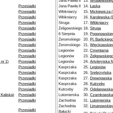
Jana Pawła II
13.
Wróblewskie
Przesiadki
Jana Pawła II
14.
Łaska
Przesiadki
Włókniarzy
15.
Mickiewicza (
Przesiadki
Włókniarzy
16.
Karolewska (D
Przesiadki
Struga
17.
Włókniarzy
Przesiadki
Żeligowskiego
18.
Struga
Przesiadki
6 Sierpnia
19.
Pogonowskie
Przesiadki
Żeromskiego
20.
Pl. Barlickieg
Przesiadki
Żeromskiego
21.
Więckowskieg
Przesiadki
Legionów
22.
Cmentarna
Przesiadki
Legionów
23.
Żeligowskieg
nr 1)
Przesiadki
Legionów
24.
Artyleryjska 
Przesiadki
Kasprzaka
25.
Legionów
Przesiadki
Kasprzaka
26.
Srebrzyńska
Przesiadki
Kasprzaka
27.
Drewnowska
Przesiadki
Kasprzaka
28.
Kutrzeby
Przesiadki
Kutrzeby
29.
Odolanowska
 Kaliska)
Przesiadki
Lutomierska
30.
Czarnkowska
Przesiadki
Zachodnia
31.
Lutomierska
Zachodnia
32.
Limanowskie
Przesiadki
Bałucki