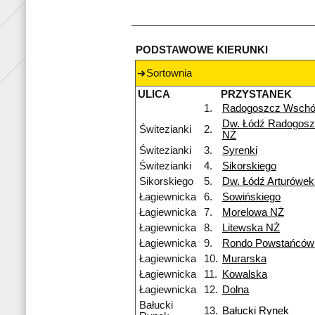
PODSTAWOWE KIERUNKI
Sortownia
ULICA
PRZYSTANEK
1.
Radogoszcz Wsch
Dw. Łódź Radogosz
Świtezianki
2.
NŻ
Świtezianki
3.
Syrenki
Świtezianki
4.
Sikorskiego
Sikorskiego
5.
Dw. Łódź Arturówe
Łagiewnicka
6.
Sowińskiego
Łagiewnicka
7.
Morelowa NŻ
Łagiewnicka
8.
Litewska NŻ
Łagiewnicka
9.
Rondo Powstańców 
Łagiewnicka
10.
Murarska
Łagiewnicka
11.
Kowalska
Łagiewnicka
12.
Dolna
Bałucki
13.
Bałucki Rynek