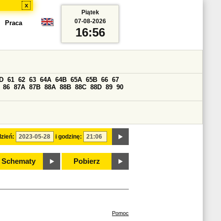
x
Piątek
07-08-2026
Praca
16:56
D
61
62
63
64A
64B
65A
65B
66
67
86
87A
87B
88A
88B
88C
88D
89
90
zień:
i godzinę:
Schematy
Pobierz
Pomoc