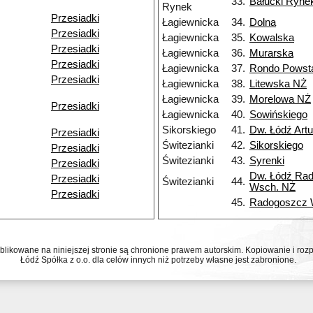
33.
Bałucki Ryne
Rynek
Przesiadki
Łagiewnicka
34.
Dolna
Przesiadki
Łagiewnicka
35.
Kowalska
Przesiadki
Łagiewnicka
36.
Murarska
Przesiadki
Łagiewnicka
37.
Rondo Powst
Przesiadki
Łagiewnicka
38.
Litewska NŻ
Łagiewnicka
39.
Morelowa NŻ
Przesiadki
Łagiewnicka
40.
Sowińskiego
Sikorskiego
41.
Dw. Łódź Art
Przesiadki
Świtezianki
42.
Sikorskiego
Przesiadki
Świtezianki
43.
Syrenki
Przesiadki
Dw. Łódź Ra
Przesiadki
Świtezianki
44.
Wsch. NŻ
Przesiadki
45.
Radogoszcz
ublikowane na niniejszej stronie są chronione prawem autorskim. Kopiowanie i r
Łódź Spółka z o.o. dla celów innych niż potrzeby własne jest zabronione.