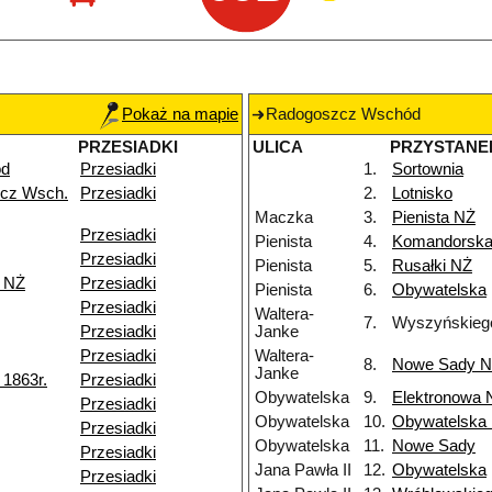
Pokaż na mapie
Radogoszcz Wschód
PRZESIADKI
ULICA
PRZYSTANE
ód
Przesiadki
1.
Sortownia
cz Wsch.
Przesiadki
2.
Lotnisko
Maczka
3.
Pienista NŻ
Przesiadki
Pienista
4.
Komandorsk
Przesiadki
Pienista
5.
Rusałki NŻ
k NŻ
Przesiadki
Pienista
6.
Obywatelska
Przesiadki
Waltera-
7.
Wyszyńskieg
Przesiadki
Janke
Przesiadki
Waltera-
8.
Nowe Sady 
Janke
1863r.
Przesiadki
Obywatelska
9.
Elektronowa 
Przesiadki
Obywatelska
10.
Obywatelska
Przesiadki
Obywatelska
11.
Nowe Sady
Przesiadki
Jana Pawła II
12.
Obywatelska
Przesiadki