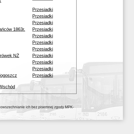
k
Przesiadki
Przesiadki
Przesiadki
ańców 1863r.
Przesiadki
Przesiadki
Przesiadki
Przesiadki
urówek NŻ
Przesiadki
Przesiadki
Przesiadki
dogoszcz
Przesiadki
 Wschód
ozpowszechnianie ich bez pisemnej zgody MPK-