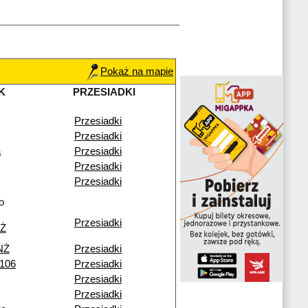
Pokaż na mapie
K
PRZESIADKI
Przesiadki
Przesiadki
a
Przesiadki
Przesiadki
Przesiadki
o
Przesiadki
NŻ
NŻ
Przesiadki
 106
Przesiadki
Przesiadki
Przesiadki