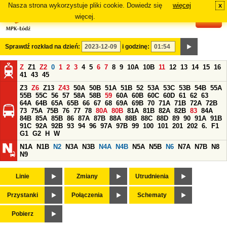
Nasza strona wykorzystuje pliki cookie. Dowiedz się
więcej
x
#
więcej.
Sprawdź rozkład na dzień:
i godzinę:
Z
Z1
Z2
0
1
2
3
4
5
6
7
8
9
10A
10B
11
12
13
14
15
16
41
43
45
Z3
Z6
Z13
Z43
50A
50B
51A
51B
52
53A
53C
53B
54B
55A
55B
55C
56
57
58A
58B
59
60A
60B
60C
60D
61
62
63
64A
64B
65A
65B
66
67
68
69A
69B
70
71A
71B
72A
72B
73
75A
75B
76
77
78
80A
80B
81A
81B
82A
82B
83
84A
84B
85A
85B
86
87A
87B
88A
88B
88C
88D
89
90
91A
91B
91C
92A
92B
93
94
96
97A
97B
99
100
101
201
202
6.
F1
G1
G2
H
W
N1A
N1B
N2
N3A
N3B
N4A
N4B
N5A
N5B
N6
N7A
N7B
N8
N9
Linie
Zmiany
Utrudnienia
Przystanki
Połączenia
Schematy
Pobierz