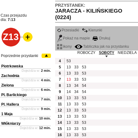
PRZYSTANEK:
JARACZA - KILIŃSKIEGO
Czas przejazdu
(0224)
dla:
7:13
Przesiadki
Kierunki
Z13
Pokaż na mapie
Drukuj
ikony
Tabliczka jak na przystanku
ROBOCZY
SOBOTY
NIEDZIELA
Poprzednie przystanki
4
53
Piotrkowska
5
13
33
53
Dojeżdża w:
2 min.
6
13
33
53
Zachodnia
7
13
33
53
Dojeżdża w:
4 min.
Zielona
8
13
34
54
Dojeżdża w:
6 min.
9
14
34
54
Pl. Barlickiego
10
13
33
53
Dojeżdża w:
7 min.
11
13
33
53
Pl. Hallera
Dojeżdża w:
9 min.
12
13
33
53
1 Maja
13
13
33
53
Dojeżdża w:
10 min.
14
13
33
53
Włókniarzy
Dojeżdża w:
12 min.
15
13
33
53
16
13
33
53