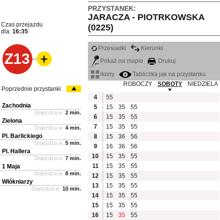
PRZYSTANEK:
JARACZA - PIOTRKOWSKA
Czas przejazdu
(0225)
dla:
16:35
Przesiadki
Kierunki
Z13
Pokaż na mapie
Drukuj
ikony
Tabliczka jak na przystanku
ROBOCZY
SOBOTY
NIEDZIELA
Poprzednie przystanki
4
55
Zachodnia
5
15
35
55
Dojeżdża w:
2 min.
6
15
35
55
Zielona
7
15
35
55
Dojeżdża w:
4 min.
Pl. Barlickiego
8
15
36
56
Dojeżdża w:
5 min.
9
16
36
56
Pl. Hallera
10
15
35
55
Dojeżdża w:
7 min.
11
15
35
55
1 Maja
Dojeżdża w:
8 min.
12
15
35
55
Włókniarzy
13
15
35
55
Dojeżdża w:
10 min.
14
15
35
55
15
15
35
55
16
15
35
55