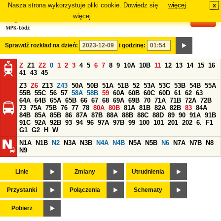
Nasza strona wykorzystuje pliki cookie. Dowiedz się
więcej
x
#
więcej.
Sprawdź rozkład na dzień:
i godzinę:
Z
Z1
Z2
0
1
2
3
4
5
6
7
8
9
10A
10B
11
12
13
14
15
16
41
43
45
Z3
Z6
Z13
Z43
50A
50B
51A
51B
52
53A
53C
53B
54B
55A
55B
55C
56
57
58A
58B
59
60A
60B
60C
60D
61
62
63
64A
64B
65A
65B
66
67
68
69A
69B
70
71A
71B
72A
72B
73
75A
75B
76
77
78
80A
80B
81A
81B
82A
82B
83
84A
84B
85A
85B
86
87A
87B
88A
88B
88C
88D
89
90
91A
91B
91C
92A
92B
93
94
96
97A
97B
99
100
101
201
202
6.
F1
G1
G2
H
W
N1A
N1B
N2
N3A
N3B
N4A
N4B
N5A
N5B
N6
N7A
N7B
N8
N9
Linie
Zmiany
Utrudnienia
Przystanki
Połączenia
Schematy
Pobierz