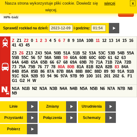
Nasza strona wykorzystuje pliki cookie. Dowiedz się
więcej
x
#
więcej.
Sprawdź rozkład na dzień:
i godzinę:
Z
Z1
Z2
0
1
2
3
4
5
6
7
8
9
10A
10B
11
12
13
14
15
16
41
43
45
Z3
Z6
Z13
Z43
50A
50B
51A
51B
52
53A
53C
53B
54B
55A
55B
55C
56
57
58A
58B
59
60A
60B
60C
60D
61
62
63
64A
64B
65A
65B
66
67
68
69A
69B
70
71A
71B
72A
72B
73
75A
75B
76
77
78
80A
80B
81A
81B
82A
82B
83
84A
84B
85A
85B
86
87A
87B
88A
88B
88C
88D
89
90
91A
91B
91C
92A
92B
93
94
96
97A
97B
99
100
101
201
202
6.
F1
G1
G2
H
W
N1A
N1B
N2
N3A
N3B
N4A
N4B
N5A
N5B
N6
N7A
N7B
N8
N9
Linie
Zmiany
Utrudnienia
Przystanki
Połączenia
Schematy
Pobierz