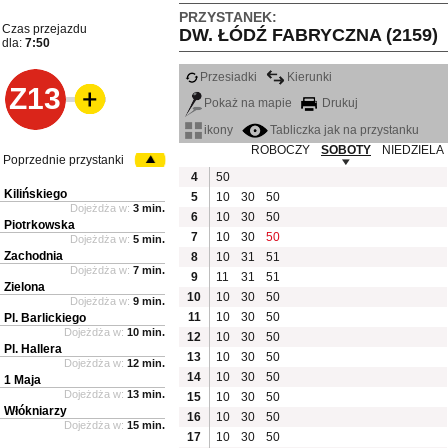
PRZYSTANEK:
Czas przejazdu
DW. ŁÓDŹ FABRYCZNA (2159)
dla:
7:50
Przesiadki
Kierunki
Z13
Pokaż na mapie
Drukuj
ikony
Tabliczka jak na przystanku
ROBOCZY
SOBOTY
NIEDZIELA
Poprzednie przystanki
4
50
Kilińskiego
5
10
30
50
Dojeżdża w:
3 min.
6
10
30
50
Piotrkowska
7
10
30
50
Dojeżdża w:
5 min.
Zachodnia
8
10
31
51
Dojeżdża w:
7 min.
9
11
31
51
Zielona
10
10
30
50
Dojeżdża w:
9 min.
11
10
30
50
Pl. Barlickiego
Dojeżdża w:
10 min.
12
10
30
50
Pl. Hallera
13
10
30
50
Dojeżdża w:
12 min.
14
10
30
50
1 Maja
Dojeżdża w:
13 min.
15
10
30
50
Włókniarzy
16
10
30
50
Dojeżdża w:
15 min.
17
10
30
50