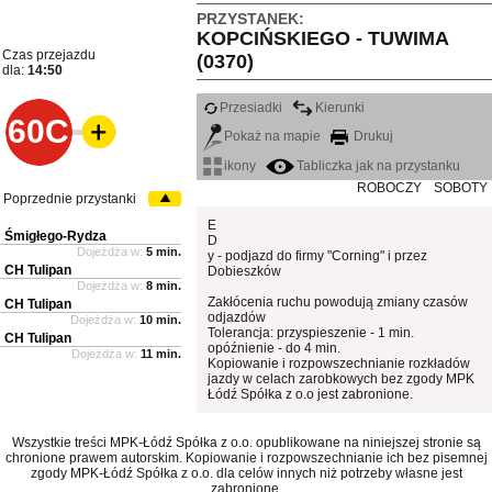
PRZYSTANEK:
KOPCIŃSKIEGO - TUWIMA
Czas przejazdu
(0370)
dla:
14:50
Przesiadki
Kierunki
60C
Pokaż na mapie
Drukuj
ikony
Tabliczka jak na przystanku
ROBOCZY
SOBOTY
Poprzednie przystanki
E
Śmigłego-Rydza
D
Dojeżdża w:
5 min.
y - podjazd do firmy "Corning" i przez
CH Tulipan
Dobieszków
Dojeżdża w:
8 min.
Zakłócenia ruchu powodują zmiany czasów
CH Tulipan
odjazdów
Dojeżdża w:
10 min.
Tolerancja: przyspieszenie - 1 min.
CH Tulipan
opóźnienie - do 4 min.
Dojeżdża w:
11 min.
Kopiowanie i rozpowszechnianie rozkładów
jazdy w celach zarobkowych bez zgody MPK
Łódź Spółka z o.o jest zabronione.
Wszystkie treści MPK-Łódź Spółka z o.o. opublikowane na niniejszej stronie są
chronione prawem autorskim. Kopiowanie i rozpowszechnianie ich bez pisemnej
zgody MPK-Łódź Spółka z o.o. dla celów innych niż potrzeby własne jest
zabronione.