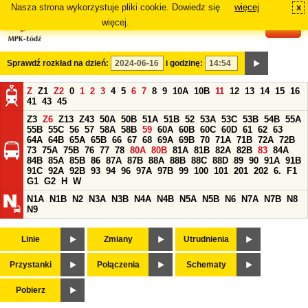
Nasza strona wykorzystuje pliki cookie. Dowiedz się
więcej
x
#
więcej.
Sprawdź rozkład na dzień:
i godzinę:
Z
Z1
Z2
0
1
2
3
4
5
6
7
8
9
10A
10B
11
12
13
14
15
16
41
43
45
Z3
Z6
Z13
Z43
50A
50B
51A
51B
52
53A
53C
53B
54B
55A
55B
55C
56
57
58A
58B
59
60A
60B
60C
60D
61
62
63
64A
64B
65A
65B
66
67
68
69A
69B
70
71A
71B
72A
72B
73
75A
75B
76
77
78
80A
80B
81A
81B
82A
82B
83
84A
84B
85A
85B
86
87A
87B
88A
88B
88C
88D
89
90
91A
91B
91C
92A
92B
93
94
96
97A
97B
99
100
101
201
202
6.
F1
G1
G2
H
W
N1A
N1B
N2
N3A
N3B
N4A
N4B
N5A
N5B
N6
N7A
N7B
N8
N9
Linie
Zmiany
Utrudnienia
Przystanki
Połączenia
Schematy
Pobierz