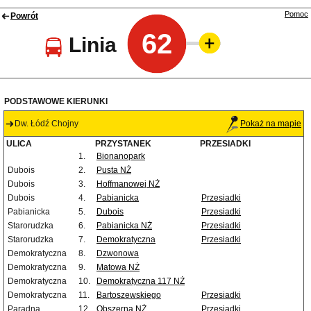
Pomoc
Powrót
62
Linia
PODSTAWOWE KIERUNKI
Dw. Łódź Chojny
Pokaż na mapie
ULICA
PRZYSTANEK
PRZESIADKI
1.
Bionanopark
Dubois
2.
Pusta NŻ
Dubois
3.
Hoffmanowej NŻ
Dubois
4.
Pabianicka
Przesiadki
Pabianicka
5.
Dubois
Przesiadki
Starorudzka
6.
Pabianicka NŻ
Przesiadki
Starorudzka
7.
Demokratyczna
Przesiadki
Demokratyczna
8.
Dzwonowa
Demokratyczna
9.
Matowa NŻ
Demokratyczna
10.
Demokratyczna 117 NŻ
Demokratyczna
11.
Bartoszewskiego
Przesiadki
Paradna
12.
Obszerna NŻ
Przesiadki