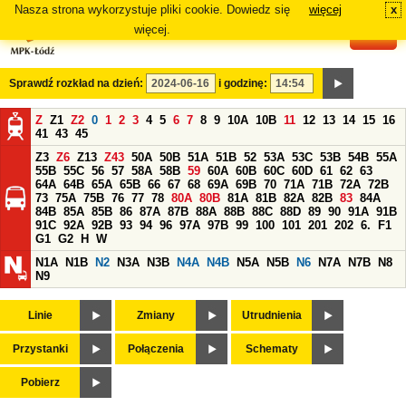
Nasza strona wykorzystuje pliki cookie. Dowiedz się
więcej
x
#
więcej.
Sprawdź rozkład na dzień:
i godzinę:
Z
Z1
Z2
0
1
2
3
4
5
6
7
8
9
10A
10B
11
12
13
14
15
16
41
43
45
Z3
Z6
Z13
Z43
50A
50B
51A
51B
52
53A
53C
53B
54B
55A
55B
55C
56
57
58A
58B
59
60A
60B
60C
60D
61
62
63
64A
64B
65A
65B
66
67
68
69A
69B
70
71A
71B
72A
72B
73
75A
75B
76
77
78
80A
80B
81A
81B
82A
82B
83
84A
84B
85A
85B
86
87A
87B
88A
88B
88C
88D
89
90
91A
91B
91C
92A
92B
93
94
96
97A
97B
99
100
101
201
202
6.
F1
G1
G2
H
W
N1A
N1B
N2
N3A
N3B
N4A
N4B
N5A
N5B
N6
N7A
N7B
N8
N9
Linie
Zmiany
Utrudnienia
Przystanki
Połączenia
Schematy
Pobierz