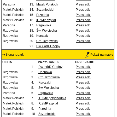
Paradna
13.
Matek Polskich
Przesiadki
Matek Polskich
14.
Sczanieckiej
Przesiadki
Matek Polskich
15.
Przednia
Przesiadki
Matek Polskich
16.
ICZMP szpital
Przesiadki
Paradna
17.
Rzgowska
Przesiadki
Rzgowska
18.
Św. Wojciecha
Przesiadki
Rzgowska
19.
Kurczaki
Przesiadki
Rzgowska
20.
Cm. Rzgowska
Przesiadki
21.
Dw. Łódź Chojny
Bionanopark
Pokaż na mapie
ULICA
PRZYSTANEK
PRZESIADKI
1.
Dw. Łódź Chojny
Przesiadki
Rzgowska
2.
Dachowa
Przesiadki
Rzgowska
3.
Cm. Rzgowska
Przesiadki
Rzgowska
4.
Kurczaki
Przesiadki
Rzgowska
5.
Św. Wojciecha
Przesiadki
Paradna
6.
Rzgowska
Przesiadki
Matek Polskich
7.
ICZMP przychodnia
Przesiadki
Matek Polskich
8.
ICZMP szpital
Przesiadki
Matek Polskich
9.
Przednia
Przesiadki
Matek Polskich
10.
Sczanieckiej
Przesiadki