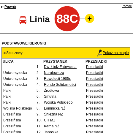
Pomoc
Powrót
88C
Linia
PODSTAWOWE KIERUNKI
Skoszewy
Pokaż na mapie
ULICA
PRZYSTANEK
PRZESIADKI
1.
Dw. Łódź Fabryczna
Przesiadki
Uniwersytecka
2.
Narutowicza
Przesiadki
Uniwersytecka
3.
Rewolucji 1905r.
Przesiadki
Uniwersytecka
4.
Rondo Solidarności
Przesiadki
Palki
5.
Źródłowa
Przesiadki
Palki
6.
Smutna
Przesiadki
Palki
7.
Wojska Polskiego
Przesiadki
Wojska Polskiego
8.
Łomnicka NŻ
Przesiadki
Brzezińska
9.
Śnieżna NŻ
Przesiadki
Brzezińska
10.
CH M1
Przesiadki
Brzezińska
11.
Kerna NŻ
Przesiadki
Brzezińska
12.
Janosika
Przesiadki