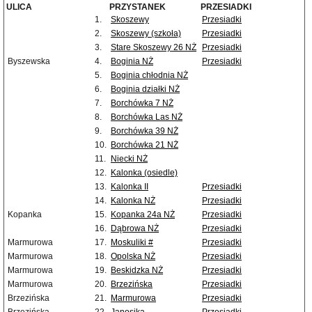
ULICA
PRZYSTANEK
PRZESIADKI
1.
Skoszewy
Przesiadki
2.
Skoszewy (szkoła)
Przesiadki
3.
Stare Skoszewy 26 NŻ
Przesiadki
Byszewska
4.
Boginia NŻ
Przesiadki
5.
Boginia chłodnia NŻ
6.
Boginia działki NŻ
7.
Borchówka 7 NŻ
8.
Borchówka Las NŻ
9.
Borchówka 39 NŻ
10.
Borchówka 21 NŻ
11.
Niecki NŻ
12.
Kalonka (osiedle)
13.
Kalonka II
Przesiadki
14.
Kalonka NŻ
Przesiadki
Kopanka
15.
Kopanka 24a NŻ
Przesiadki
16.
Dąbrowa NŻ
Przesiadki
Marmurowa
17.
Moskuliki #
Przesiadki
Marmurowa
18.
Opolska NŻ
Przesiadki
Marmurowa
19.
Beskidzka NŻ
Przesiadki
Marmurowa
20.
Brzezińska
Przesiadki
Brzezińska
21.
Marmurowa
Przesiadki