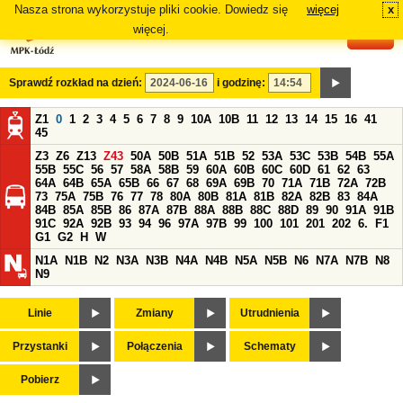
Nasza strona wykorzystuje pliki cookie. Dowiedz się
więcej
x
#
więcej.
Sprawdź rozkład na dzień:
i godzinę:
Z1
0
1
2
3
4
5
6
7
8
9
10A
10B
11
12
13
14
15
16
41
45
Z3
Z6
Z13
Z43
50A
50B
51A
51B
52
53A
53C
53B
54B
55A
55B
55C
56
57
58A
58B
59
60A
60B
60C
60D
61
62
63
64A
64B
65A
65B
66
67
68
69A
69B
70
71A
71B
72A
72B
73
75A
75B
76
77
78
80A
80B
81A
81B
82A
82B
83
84A
84B
85A
85B
86
87A
87B
88A
88B
88C
88D
89
90
91A
91B
91C
92A
92B
93
94
96
97A
97B
99
100
101
201
202
6.
F1
G1
G2
H
W
N1A
N1B
N2
N3A
N3B
N4A
N4B
N5A
N5B
N6
N7A
N7B
N8
N9
Linie
Zmiany
Utrudnienia
Przystanki
Połączenia
Schematy
Pobierz