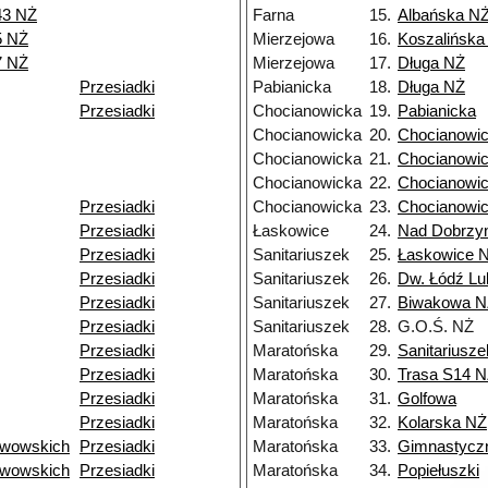
43 NŻ
Farna
15.
Albańska N
5 NŻ
Mierzejowa
16.
Koszalińska
7 NŻ
Mierzejowa
17.
Długa NŻ
Przesiadki
Pabianicka
18.
Długa NŻ
Przesiadki
Chocianowicka
19.
Pabianicka
Chocianowicka
20.
Chocianowi
Chocianowicka
21.
Chocianowi
Chocianowicka
22.
Chocianowi
Przesiadki
Chocianowicka
23.
Chocianowi
Przesiadki
Łaskowice
24.
Nad Dobrzy
Przesiadki
Sanitariuszek
25.
Łaskowice 
Przesiadki
Sanitariuszek
26.
Dw. Łódź Lu
Przesiadki
Sanitariuszek
27.
Biwakowa N
Przesiadki
Sanitariuszek
28.
G.O.Ś. NŻ
Przesiadki
Maratońska
29.
Sanitariusz
Przesiadki
Maratońska
30.
Trasa S14 
Przesiadki
Maratońska
31.
Golfowa
Przesiadki
Maratońska
32.
Kolarska NŻ
Lwowskich
Przesiadki
Maratońska
33.
Gimnastycz
Lwowskich
Przesiadki
Maratońska
34.
Popiełuszki