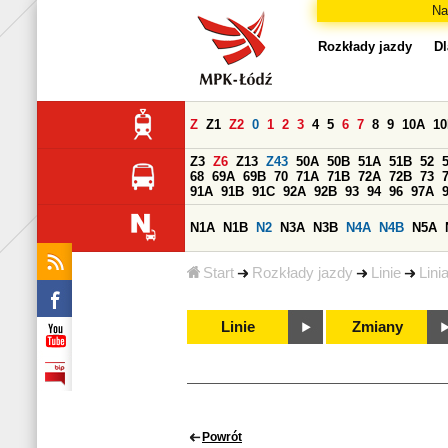
Na
Rozkłady jazdy
Dl
Z
Z1
Z2
0
1
2
3
4
5
6
7
8
9
10A
1
Z3
Z6
Z13
Z43
50A
50B
51A
51B
52
68
69A
69B
70
71A
71B
72A
72B
73
91A
91B
91C
92A
92B
93
94
96
97A
N1A
N1B
N2
N3A
N3B
N4A
N4B
N5A
Start
Rozkłady jazdy
Linie
Lini
Linie
Zmiany
Powrót