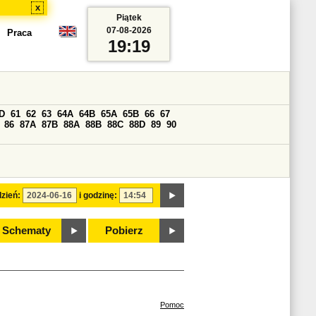
x
Piątek
07-08-2026
Praca
19:19
D
61
62
63
64A
64B
65A
65B
66
67
86
87A
87B
88A
88B
88C
88D
89
90
zień:
i godzinę:
Schematy
Pobierz
Pomoc