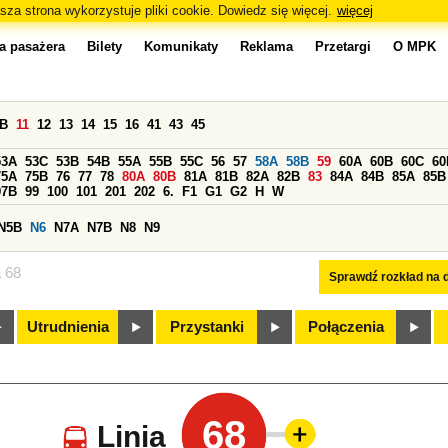
sza strona wykorzystuje pliki cookie. Dowiedz się więcej.
więcej
a pasażera
Bilety
Komunikaty
Reklama
Przetargi
O MPK
0B
11
12
13
14
15
16
41
43
45
53A
53C
53B
54B
55A
55B
55C
56
57
58A
58B
59
60A
60B
60C
60
75A
75B
76
77
78
80A
80B
81A
81B
82A
82B
83
84A
84B
85A
85B
97B
99
100
101
201
202
6.
F1
G1
G2
H
W
N5B
N6
N7A
N7B
N8
N9
a 68
Sprawdź rozkład na d
Utrudnienia
Przystanki
Połączenia
68
Linia