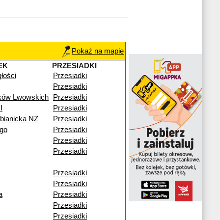
Pokaż na mapie
EK
PRZESIADKI
głości
Przesiadki
Przesiadki
ików Lwowskich
Przesiadki
I
Przesiadki
bianicka NŻ
Przesiadki
go
Przesiadki
Przesiadki
Przesiadki
Przesiadki
Przesiadki
a
Przesiadki
Przesiadki
Przesiadki