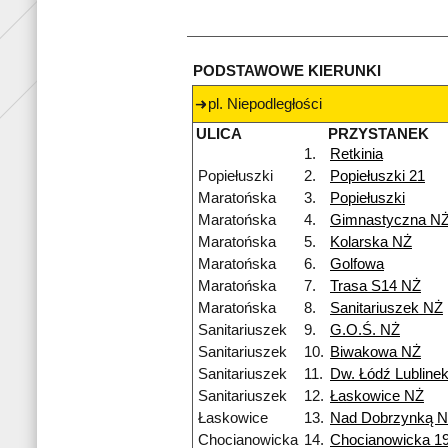
PODSTAWOWE KIERUNKI
pl. Niepodległości
ULICA
PRZYSTANEK
1.
Retkinia
Popiełuszki
2.
Popiełuszki 21
Maratońska
3.
Popiełuszki
Maratońska
4.
Gimnastyczna N
Maratońska
5.
Kolarska NŻ
Maratońska
6.
Golfowa
Maratońska
7.
Trasa S14 NŻ
Maratońska
8.
Sanitariuszek NŻ
Sanitariuszek
9.
G.O.Ś. NŻ
Sanitariuszek
10.
Biwakowa NŻ
Sanitariuszek
11.
Dw. Łódź Lubline
Sanitariuszek
12.
Łaskowice NŻ
Łaskowice
13.
Nad Dobrzynką 
Chocianowicka
14.
Chocianowicka 1