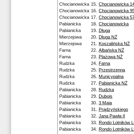
Chocianowicka
15.
Chocianowicka 1
Chocianowicka
16.
Chocianowicka 9
Chocianowicka
17.
Chocianowicka 5
Pabianicka
18.
Chocianowicka
Pabianicka
19.
Długa
Mierzejowa
20.
Długa NŻ
Mierzejowa
21.
Koszalińska NŻ
Farna
22.
Albańska NŻ
Farna
23.
Plażowa NŻ
Rudzka
24.
Farna
Rudzka
25.
Przestrzenna
Rudzka
26.
Municypalna
Rudzka
27.
Pabianicka NŻ
Pabianicka
28.
Rudzka
Pabianicka
29.
Dubois
Pabianicka
30.
3 Maja
Pabianicka
31.
Prądzyńskiego
Pabianicka
32.
Jana Pawła II
Pabianicka
33.
Rondo Lotników 
Pabianicka
34.
Rondo Lotników 