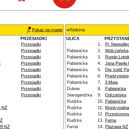
Pokaż na mapie
Retkinia
PRZESIADKI
ULICA
PRZYSTAN
Przesiadki
1.
Pl. Niepodle
Przesiadki
Pabianicka
2.
Wólczańska
Przesiadki
Pabianicka
3.
Rondo Lotn
Ż
Przesiadki
Pabianicka
4.
Jana Pawła I
Przesiadki
Pabianicka
5.
Dw. Łódź Pa
Przesiadki
Pabianicka
6.
Prądzyńskie
Przesiadki
Pabianicka
7.
3 Maja
Przesiadki
Dubois
8.
Pabianicka
Przesiadki
Starogardzka
9.
Odrzańska
Rudzka
10.
Pabianicka
k NŻ
Rudzka
11.
Municypalna
Rudzka
12.
Przestrzenn
NŻ
Rudzka
13.
Farna
99 NŻ
Farna
14.
Plażowa NŻ