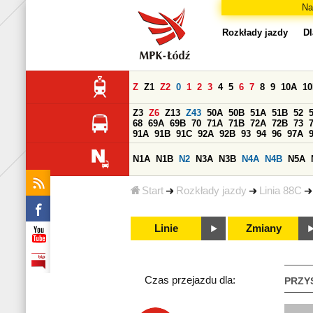
Na
Rozkłady jazdy
Dl
Z
Z1
Z2
0
1
2
3
4
5
6
7
8
9
10A
1
Z3
Z6
Z13
Z43
50A
50B
51A
51B
52
68
69A
69B
70
71A
71B
72A
72B
73
91A
91B
91C
92A
92B
93
94
96
97A
N1A
N1B
N2
N3A
N3B
N4A
N4B
N5A
Start
Rozkłady jazdy
Linia 88C
Linie
Zmiany
Czas przejazdu dla:
PRZY