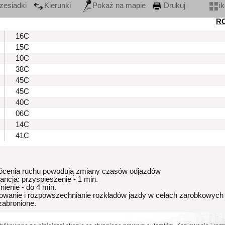
zesiadki
Kierunki
Pokaż na mapie
Drukuj
i
R
16C
15C
10C
38C
45C
45C
40C
06C
14C
41C
ócenia ruchu powodują zmiany czasów odjazdów
rancja: przyspieszenie - 1 min.
nienie - do 4 min.
owanie i rozpowszechnianie rozkładów jazdy w celach zarobkowych
 zabronione.