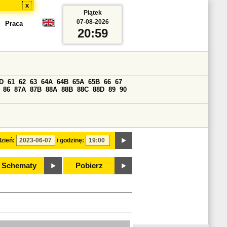
x
Piątek
07-08-2026
Praca
20:59
D
61
62
63
64A
64B
65A
65B
66
67
86
87A
87B
88A
88B
88C
88D
89
90
zień:
i godzinę:
Schematy
Pobierz