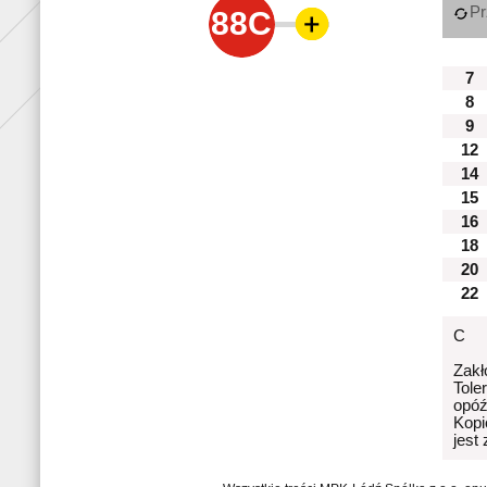
Pr
88C
7
8
9
12
14
15
16
18
20
22
C
Zakł
Tole
opóź
Kopi
jest