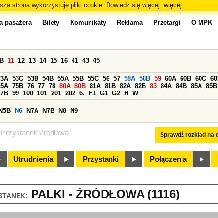
sza strona wykorzystuje pliki cookie. Dowiedz się więcej.
więcej
a pasażera
Bilety
Komunikaty
Reklama
Przetargi
O MPK
0B
11
12
13
14
15
16
41
43
45
53A
53C
53B
54B
55A
55B
55C
56
57
58A
58B
59
60A
60B
60C
60
75A
75B
76
77
78
80A
80B
81A
81B
82A
82B
83
84A
84B
85A
85B
97B
99
100
101
201
202
6.
F1
G1
G2
H
W
N5B
N6
N7A
N7B
N8
N9
Przystanek Źródłowa
Sprawdź rozkład na d
Utrudnienia
Przystanki
Połączenia
PALKI - ŹRÓDŁOWA (1116)
STANEK: