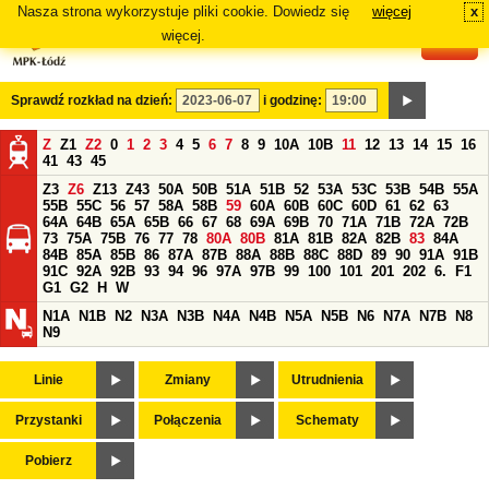
Nasza strona wykorzystuje pliki cookie. Dowiedz się
więcej
x
#
więcej.
Sprawdź rozkład na dzień:
i godzinę:
Z
Z1
Z2
0
1
2
3
4
5
6
7
8
9
10A
10B
11
12
13
14
15
16
41
43
45
Z3
Z6
Z13
Z43
50A
50B
51A
51B
52
53A
53C
53B
54B
55A
55B
55C
56
57
58A
58B
59
60A
60B
60C
60D
61
62
63
64A
64B
65A
65B
66
67
68
69A
69B
70
71A
71B
72A
72B
73
75A
75B
76
77
78
80A
80B
81A
81B
82A
82B
83
84A
84B
85A
85B
86
87A
87B
88A
88B
88C
88D
89
90
91A
91B
91C
92A
92B
93
94
96
97A
97B
99
100
101
201
202
6.
F1
G1
G2
H
W
N1A
N1B
N2
N3A
N3B
N4A
N4B
N5A
N5B
N6
N7A
N7B
N8
N9
Linie
Zmiany
Utrudnienia
Przystanki
Połączenia
Schematy
Pobierz