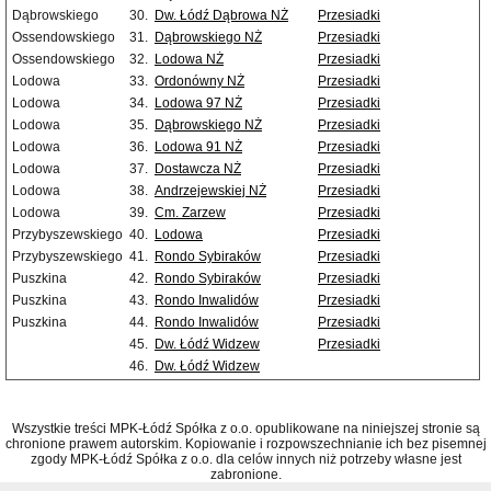
Dąbrowskiego
30.
Dw. Łódź Dąbrowa NŻ
Przesiadki
Ossendowskiego
31.
Dąbrowskiego NŻ
Przesiadki
Ossendowskiego
32.
Lodowa NŻ
Przesiadki
Lodowa
33.
Ordonówny NŻ
Przesiadki
Lodowa
34.
Lodowa 97 NŻ
Przesiadki
Lodowa
35.
Dąbrowskiego NŻ
Przesiadki
Lodowa
36.
Lodowa 91 NŻ
Przesiadki
Lodowa
37.
Dostawcza NŻ
Przesiadki
Lodowa
38.
Andrzejewskiej NŻ
Przesiadki
Lodowa
39.
Cm. Zarzew
Przesiadki
Przybyszewskiego
40.
Lodowa
Przesiadki
Przybyszewskiego
41.
Rondo Sybiraków
Przesiadki
Puszkina
42.
Rondo Sybiraków
Przesiadki
Puszkina
43.
Rondo Inwalidów
Przesiadki
Puszkina
44.
Rondo Inwalidów
Przesiadki
45.
Dw. Łódź Widzew
Przesiadki
46.
Dw. Łódź Widzew
Wszystkie treści MPK-Łódź Spółka z o.o. opublikowane na niniejszej stronie są
chronione prawem autorskim. Kopiowanie i rozpowszechnianie ich bez pisemnej
zgody MPK-Łódź Spółka z o.o. dla celów innych niż potrzeby własne jest
zabronione.