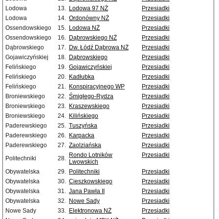
Lodowa
13.
Lodowa 97 NŻ
Przesiadki
Lodowa
14.
Ordonówny NŻ
Przesiadki
Ossendowskiego
15.
Lodowa NŻ
Przesiadki
Ossendowskiego
16.
Dąbrowskiego NŻ
Przesiadki
Dąbrowskiego
17.
Dw. Łódź Dąbrowa NŻ
Przesiadki
Gojawiczyńskiej
18.
Dąbrowskiego
Przesiadki
Felińskiego
19.
Gojawiczyńskiej
Przesiadki
Felińskiego
20.
Kadłubka
Przesiadki
Felińskiego
21.
Konspiracyjnego WP
Przesiadki
Broniewskiego
22.
Śmigłego-Rydza
Przesiadki
Broniewskiego
23.
Kraszewskiego
Przesiadki
Broniewskiego
24.
Kilińskiego
Przesiadki
Paderewskiego
25.
Tuszyńska
Przesiadki
Paderewskiego
26.
Karpacka
Przesiadki
Paderewskiego
27.
Zaolziańska
Przesiadki
Rondo Lotników
Przesiadki
Politechniki
28.
Lwowskich
Obywatelska
29.
Politechniki
Przesiadki
Obywatelska
30.
Cieszkowskiego
Przesiadki
Obywatelska
31.
Jana Pawła II
Przesiadki
Obywatelska
32.
Nowe Sady
Przesiadki
Nowe Sady
33.
Elektronowa NŻ
Przesiadki