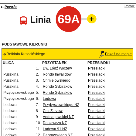
Pomoc
Powrót
69A
Linia
PODSTAWOWE KIERUNKI
Retkinia Kusocińskiego
Pokaż na mapie
ULICA
PRZYSTANEK
PRZESIADKI
1.
Dw. Łódź Widzew
Przesiadki
Puszkina
2.
Rondo Inwalidów
Przesiadki
Puszkina
3.
Chmielowskiego
Przesiadki
Puszkina
4.
Rondo Sybiraków
Przesiadki
Przybyszewskiego
5.
Rondo Sybiraków
Przesiadki
Przybyszewskiego
6.
Lodowa
Przesiadki
Lodowa
7.
Przybyszewskiego NŻ
Przesiadki
Lodowa
8.
Cm. Zarzew
Przesiadki
Lodowa
9.
Andrzejewskiej NŻ
Przesiadki
Lodowa
10.
Dostawcza NŻ
Przesiadki
Lodowa
11.
Lodowa 91 NŻ
Przesiadki
Lodowa
12.
Dąbrowskiego NŻ
Przesiadki