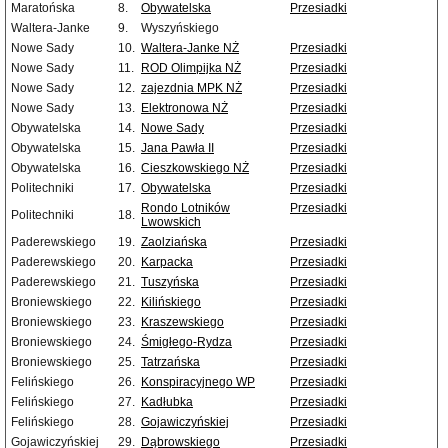
Maratońska
8.
Obywatelska
Przesiadki
Waltera-Janke
9.
Wyszyńskiego
Nowe Sady
10.
Waltera-Janke NŻ
Przesiadki
Nowe Sady
11.
ROD Olimpijka NŻ
Przesiadki
Nowe Sady
12.
zajezdnia MPK NŻ
Przesiadki
Nowe Sady
13.
Elektronowa NŻ
Przesiadki
Obywatelska
14.
Nowe Sady
Przesiadki
Obywatelska
15.
Jana Pawła II
Przesiadki
Obywatelska
16.
Cieszkowskiego NŻ
Przesiadki
Politechniki
17.
Obywatelska
Przesiadki
Rondo Lotników
Przesiadki
Politechniki
18.
Lwowskich
Paderewskiego
19.
Zaolziańska
Przesiadki
Paderewskiego
20.
Karpacka
Przesiadki
Paderewskiego
21.
Tuszyńska
Przesiadki
Broniewskiego
22.
Kilińskiego
Przesiadki
Broniewskiego
23.
Kraszewskiego
Przesiadki
Broniewskiego
24.
Śmigłego-Rydza
Przesiadki
Broniewskiego
25.
Tatrzańska
Przesiadki
Felińskiego
26.
Konspiracyjnego WP
Przesiadki
Felińskiego
27.
Kadłubka
Przesiadki
Felińskiego
28.
Gojawiczyńskiej
Przesiadki
Gojawiczyńskiej
29.
Dąbrowskiego
Przesiadki