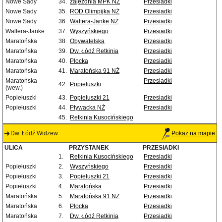
Nowe Sady
34.
zajezdnia MPK NŻ
Przesiadki
Nowe Sady
35.
ROD Olimpijka NŻ
Przesiadki
Nowe Sady
36.
Waltera-Janke NŻ
Przesiadki
Waltera-Janke
37.
Wyszyńskiego
Przesiadki
Maratońska
38.
Obywatelska
Przesiadki
Maratońska
39.
Dw. Łódź Retkinia
Przesiadki
Maratońska
40.
Plocka
Przesiadki
Maratońska
41.
Maratońska 91 NŻ
Przesiadki
Maratońska
Przesiadki
42.
Popiełuszki
(wew.)
Popiełuszki
43.
Popiełuszki 21
Przesiadki
Popiełuszki
44.
Pływacka NŻ
Przesiadki
45.
Retkinia Kusocińskiego
Dw. Łódź Widzew
Pokaż na mapie
ULICA
PRZYSTANEK
PRZESIADKI
1.
Retkinia Kusocińskiego
Przesiadki
Popiełuszki
2.
Wyszyńskiego
Przesiadki
Popiełuszki
3.
Popiełuszki 21
Przesiadki
Popiełuszki
4.
Maratońska
Przesiadki
Maratońska
5.
Maratońska 91 NŻ
Przesiadki
Maratońska
6.
Plocka
Przesiadki
Maratońska
7.
Dw. Łódź Retkinia
Przesiadki