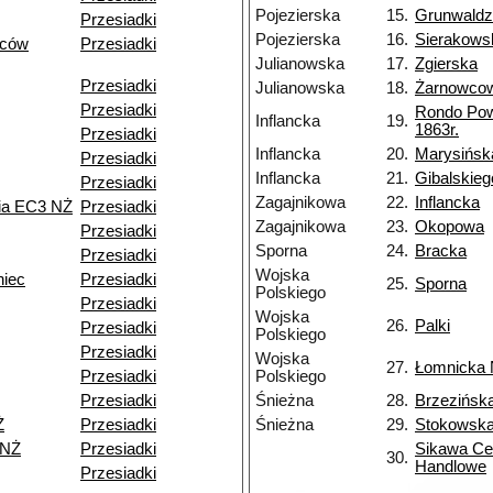
Pojezierska
15.
Grunwald
Przesiadki
Pojezierska
16.
Sierakows
ńców
Przesiadki
Julianowska
17.
Zgierska
Przesiadki
Julianowska
18.
Żarnowco
Przesiadki
Rondo Po
Inflancka
19.
1863r.
Przesiadki
Inflancka
20.
Marysińsk
Przesiadki
Inflancka
21.
Gibalskieg
Przesiadki
Zagajnikowa
22.
Inflancka
nia EC3 NŻ
Przesiadki
Zagajnikowa
23.
Okopowa
Przesiadki
Sporna
24.
Bracka
Przesiadki
Wojska
niec
Przesiadki
25.
Sporna
Polskiego
Przesiadki
Wojska
26.
Palki
Przesiadki
Polskiego
Przesiadki
Wojska
27.
Łomnicka
Przesiadki
Polskiego
Przesiadki
Śnieżna
28.
Brzezińsk
Ż
Przesiadki
Śnieżna
29.
Stokowsk
 NŻ
Przesiadki
Sikawa Ce
30.
Handlowe
Przesiadki