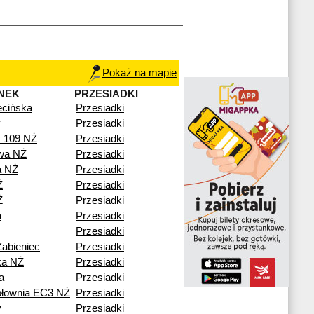
Pokaż na mapie
NEK
PRZESIADKI
cińska
Przesiadki
y
Przesiadki
y 109 NŻ
Przesiadki
wa NŻ
Przesiadki
a NŻ
Przesiadki
Ż
Przesiadki
Ż
Przesiadki
a
Przesiadki
Przesiadki
Żabieniec
Przesiadki
ka NŻ
Przesiadki
a
Przesiadki
epłownia EC3 NŻ
Przesiadki
y
Przesiadki