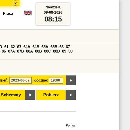
x
Niedziela
09-08-2026
Praca
08:15
D
61
62
63
64A
64B
65A
65B
66
67
86
87A
87B
88A
88B
88C
88D
89
90
zień:
i godzinę:
Schematy
Pobierz
Pomoc