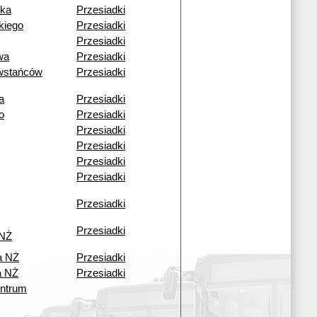
zka
Przesiadki
kiego
Przesiadki
Przesiadki
wa
Przesiadki
wstańców
Przesiadki
a
Przesiadki
o
Przesiadki
Przesiadki
Przesiadki
Przesiadki
Przesiadki
Przesiadki
Przesiadki
 NŻ
a NŻ
Przesiadki
a NŻ
Przesiadki
ntrum