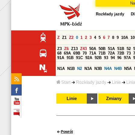
Na
Rozkłady jazdy
Dl
Z
Z1
Z2
0
1
2
3
4
5
6
7
8
9
10A
1
Z3
Z6
Z13
Z43
50A
50B
51A
51B
52
68
69A
69B
70
71A
71B
72A
72B
73
91A
91B
91C
92A
92B
93
94
96
97A
N1A
N1B
N2
N3A
N3B
N4A
N4B
N5A
Start
Rozkłady jazdy
Linie
Lini
Linie
Zmiany
Powrót