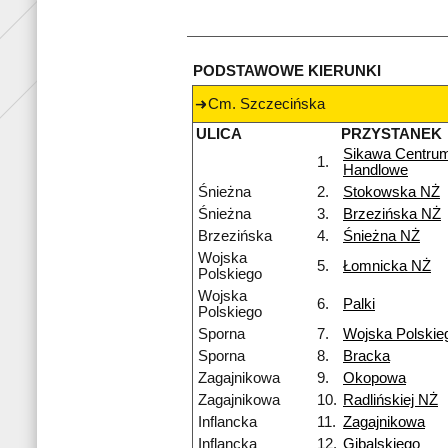
PODSTAWOWE KIERUNKI
Cm. Szczecińska
ULICA
PRZYSTANEK
Sikawa Centru
1.
Handlowe
Śnieżna
2.
Stokowska NŻ
Śnieżna
3.
Brzezińska NŻ
Brzezińska
4.
Śnieżna NŻ
Wojska
5.
Łomnicka NŻ
Polskiego
Wojska
6.
Palki
Polskiego
Sporna
7.
Wojska Polskie
Sporna
8.
Bracka
Zagajnikowa
9.
Okopowa
Zagajnikowa
10.
Radlińskiej NŻ
Inflancka
11.
Zagajnikowa
Inflancka
12.
Gibalskiego