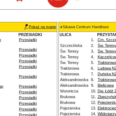
Pokaż na mapie
Sikawa Centrum Handlowe
PRZESIADKI
ULICA
PRZYSTA
m
Przesiadki
1.
Cm. Szcze
Szczecińska
2.
Św. Teres
Przesiadki
Św. Teresy
3.
Św. Teres
Przesiadki
Św. Teresy
4.
Kaczeńco
Przesiadki
Św. Teresy
5.
Traktorow
Przesiadki
Traktorowa
6.
Ludowa N
Traktorowa
7.
Duńska N
Przesiadki
Aleksandrowska
8.
Traktorow
Aleksandrowska
9.
Bielicowa
go
Przesiadki
Woronicza
10.
Dw. Łódź 
Przesiadki
Brukowa
11.
Zbąszyńs
Przesiadki
Brukowa
12.
Pojeziersk
Przesiadki
Pojezierska
13.
Elektroci
Przesiadki
Pojezierska
14.
Włókniarz
Przesiadki