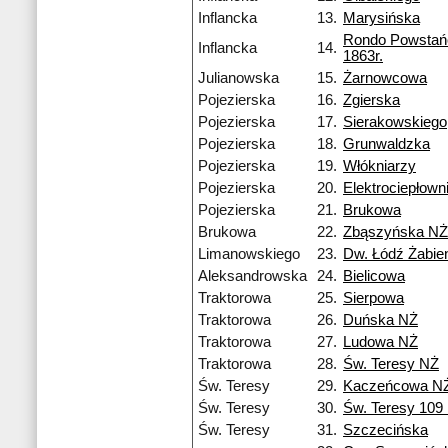
Inflancka
13.
Marysińska
Rondo Powsta
Inflancka
14.
1863r.
Julianowska
15.
Żarnowcowa
Pojezierska
16.
Zgierska
Pojezierska
17.
Sierakowskiego
Pojezierska
18.
Grunwaldzka
Pojezierska
19.
Włókniarzy
Pojezierska
20.
Elektrociepłow
Pojezierska
21.
Brukowa
Brukowa
22.
Zbąszyńska NŻ
Limanowskiego
23.
Dw. Łódź Żabie
Aleksandrowska
24.
Bielicowa
Traktorowa
25.
Sierpowa
Traktorowa
26.
Duńska NŻ
Traktorowa
27.
Ludowa NŻ
Traktorowa
28.
Św. Teresy NŻ
Św. Teresy
29.
Kaczeńcowa N
Św. Teresy
30.
Św. Teresy 109
Św. Teresy
31.
Szczecińska