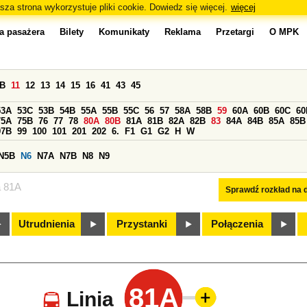
sza strona wykorzystuje pliki cookie. Dowiedz się więcej.
więcej
a pasażera
Bilety
Komunikaty
Reklama
Przetargi
O MPK
0B
11
12
13
14
15
16
41
43
45
53A
53C
53B
54B
55A
55B
55C
56
57
58A
58B
59
60A
60B
60C
60
75A
75B
76
77
78
80A
80B
81A
81B
82A
82B
83
84A
84B
85A
85B
97B
99
100
101
201
202
6.
F1
G1
G2
H
W
N5B
N6
N7A
N7B
N8
N9
a 81A
Sprawdź rozkład na d
Utrudnienia
Przystanki
Połączenia
81A
Linia