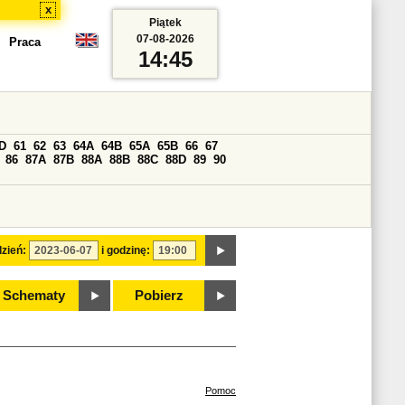
x
Piątek
07-08-2026
Praca
14:45
D
61
62
63
64A
64B
65A
65B
66
67
86
87A
87B
88A
88B
88C
88D
89
90
zień:
i godzinę:
Schematy
Pobierz
Pomoc