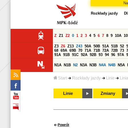
Na
Rozkłady jazdy
Dl
Z
Z1
Z2
0
1
2
3
4
5
6
7
8
9
10A
1
Z3
Z6
Z13
Z43
50A
50B
51A
51B
52
68
69A
69B
70
71A
71B
72A
72B
73
91A
91B
91C
92A
92B
93
94
96
97A
N1A
N1B
N2
N3A
N3B
N4A
N4B
N5A
Start
Rozkłady jazdy
Linie
Lini
Linie
Zmiany
Powrót