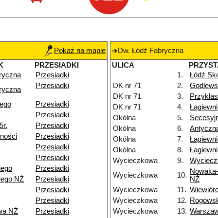
Pokaż na mapie
Dw. Łódź Fabryczna
K
PRZESIADKI
ULICA
PRZYS
ryczna
Przesiadki
1.
Łódź Sko
Przesiadki
DK nr 71
2.
Godlews
ryczna
DK nr 71
3.
Przyklas
iego
Przesiadki
DK nr 71
4.
Łagiewn
Przesiadki
Okólna
5.
Secesyj
5r.
Przesiadki
Okólna
6.
Antyczn
ności
Przesiadki
Okólna
7.
Łagiewn
Przesiadki
Okólna
8.
Łagiewni
Przesiadki
Wycieczkowa
9.
Wyciecz
iego
Przesiadki
Nowaka-
Wycieczkowa
10.
iego NŻ
Przesiadki
NŻ
Przesiadki
Wycieczkowa
11.
Wiewiór
Przesiadki
Wycieczkowa
12.
Rogows
wa NŻ
Przesiadki
Wycieczkowa
13.
Warsza