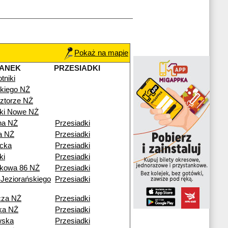
Pokaż na mapie
TANEK
PRZESIADKI
tniki
kiego NŻ
ztorze NŻ
iki Nowe NŻ
na NŻ
Przesiadki
a NŻ
Przesiadki
icka
Przesiadki
ki
Przesiadki
kowa 86 NŻ
Przesiadki
Jeziorańskiego
Przesiadki
cza NŻ
Przesiadki
ka NŻ
Przesiadki
wska
Przesiadki