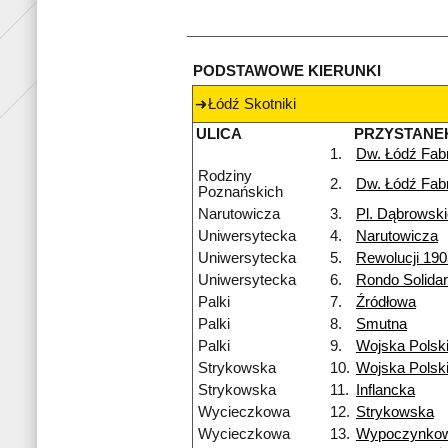
PODSTAWOWE KIERUNKI
Łódź Skotniki
ULICA
PRZYSTANE
1.
Dw. Łódź Fab
Rodziny
2.
Dw. Łódź Fab
Poznańskich
Narutowicza
3.
Pl. Dąbrowsk
Uniwersytecka
4.
Narutowicza
Uniwersytecka
5.
Rewolucji 190
Uniwersytecka
6.
Rondo Solidar
Palki
7.
Źródłowa
Palki
8.
Smutna
Palki
9.
Wojska Polsk
Strykowska
10.
Wojska Polsk
Strykowska
11.
Inflancka
Wycieczkowa
12.
Strykowska
Wycieczkowa
13.
Wypoczynko