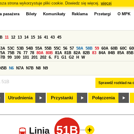
sza strona wykorzystuje pliki cookie. Dowiedz się więcej.
więcej
a pasażera
Bilety
Komunikaty
Reklama
Przetargi
O MPK
0B
11
12
13
14
15
16
41
43
45
53A
53C
53B
54B
55A
55B
55C
56
57
58A
58B
59
60A
60B
60C
60
75A
75B
76
77
78
80A
80B
81A
81B
82A
82B
83
84A
84B
85A
85B
97B
99
100
101
201
202
6.
F1
G1
G2
H
W
N5B
N6
N7A
N7B
N8
N9
a 51B
Sprawdź rozkład na d
Utrudnienia
Przystanki
Połączenia
51B
Linia